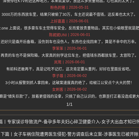
深夜停在KTV附近这种地方，本来就复杂，放这么多贵重物品，心也真的太大了。
2026-05-31
粉色的猪
3000万的东西放车里，结果只被偷了30万，车主还说最不值钱，这反差也太大了。
2026-06-01
上好嘉嘉
s://hz.one 上面说，很多豪车车主觉得车安全，反而爱放贵重物品，其实在小偷眼里就
2026-06-01
陈妮妮UNI
还好只是撬开后备箱，没伤到车也没伤人，东西也全找回来了，算是不幸中的万幸。
2026-06-01
李笨笨
再贵的车也不是保险箱，大家真的别学这位车主，把值钱东西都放车里，太冒险了。
2026-06-01
岚莺
有前科还敢再干，真是记吃不记打，这次肯定要从重判，好好在里面反省吧。
2026-06-02
李子雄
3小时从报警到抓人拿回来，这破案速度真的绝了，给椒江公安点个大大的赞！
2026-06-02
女刺客
算是“错失巨款”了，放着更值钱的没拿，只挑了自己认识的，也算歪打正着没造成更
1/1
专家误诊导致流产-备孕多年夫妇心碎卫健委介入-女子大出血才知已
女子车祸住院遭男医生侵犯-警方调查后未立案-涉事医生已被开除