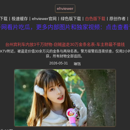
ehviewer
下载
极速缓存
ehviewer官网
绿色版下载
白色版下载
原创作者
子网看片吃瓜，更多内部图片和独家视频：点击查看
台州宾利车内放3千万财物-窃贼盗走30万金条名表-车主称最不值钱
KTV附近，被盗走价值30余万元的金条与两块名表。警方接警后连夜侦查，仅用2小
获，所有财物全部追回。
2026-05-31
琳铛