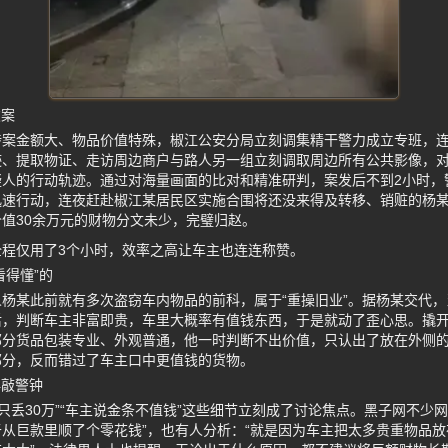
破案
涉案金额大、物品价值特殊，椒江公安分局立刻调集精干警力成立专班，
迹、提取物证、走访周边商户与路人另一组立刻调取周边所有公共影像，
疑人的行动轨迹。通过对海量画面的比对和精准研判，案发后不到2小时，
迅速行动，连夜赶赴椒江某居民区实施合围将还没来得及转移、销赃的杨
值30余万元的财物分文未少，完璧归赵。
程仅用了3个小时，效率之高让车主也连连称赞。
看得懂”的
杨某此前就有多次盗窃车内物品的前科，属于“重操旧业”。据杨某交代
后，判断车主非富即贵，车里大概率有值钱东西，于是就动了歪心思。撬
部分货品包装专业、外观普通，他一时判断不出价值，只认出了放在外侧
部分，反而错过了车主口中更值钱的货物。
再敲警钟
物只丢30万”“车主说金条不值钱”这些细节立刻成了讨论焦点。黑子网不少
从巨款里顺了个零花钱”，也有人分析：“就是因为车主把太多贵重物品