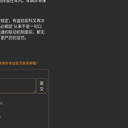
期存放在车内。车辆并非保
律规定，有盗窃前科又再次
必被捉”从来不是一句口
快速的联动机制面前，都无
有更严厉的惩罚。
请记录保存本站官方联系邮箱！
提
交
手！
。