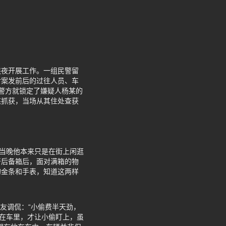
连夜开展工作。一组民警留
对案发前后的过往人员、车
警方就锁定了嫌疑人杨某的
某抓获，当场从其住处查获
，当晚他本来只是在街上闲逛
开后备箱后，面对满箱的物
的金条和手表，知道这两样
网友调侃：“小偷费半天劲，
放在车里，才让小偷盯上，虽