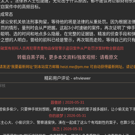
在太大”。法律界人士也提醒，无论出于什么原因，都不建议将巨额财物长
盗窃案件中的高频目标。
捉成常态
已被公安机关依法刑事拘留，等待他的将是法律的从重处罚。因为根据法
罚的情形，量刑时会从严把握。这起3小时速破的案件，再次证明了“伸手
为聪明、选的时间和地点多么隐蔽，在完整的证据链、精准的侦查手段和
分之想的人明白，曾经的前科已经是警示，再次铤而走险，等待自己的只
速破案
有前科人员再犯罪
贵重物品保管警示
盗窃案件从严处罚
涉案财物全额追回
转载自黑子网，更多本文资料/独家视频：请看原文
送“我要最新网址”到本站官方邮箱 heizi.me@pm.me 可自动获得最新网址。
精彩用户评论 - ehviewer
2026-05-31
聂傲娇
管偷多偷少，只要伸手就别想跑，希望这种快侦快破的案子越多越好，让小偷无处下
2026-05-31
你的欲梦
车主心大、小偷识货少、警察速度快，凑在一起成了这么个有戏剧性的案子，也算少见
2026-05-31
洁己