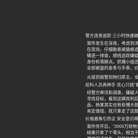
警方连夜追踪 三小时快速
案件发生在深夜，考虑到
在现场，仔细勘查被撬痕
辆逐一排查，顺线追踪嫌
身份和落脚点。抓捕小组
全部被盗的金条与手表，价
从接到报警到物归原主，全
前科人员再伸手 贪心只挑“
经警方审讯和调查，嫌疑人
寻找目标，看到这辆宾利
品，杨某其实也有些懵大
肯定值钱，就只拿走了这
价值悬殊引热议 安全意识
案件传开后，“3000万财
结果只拿了个零头，相当于