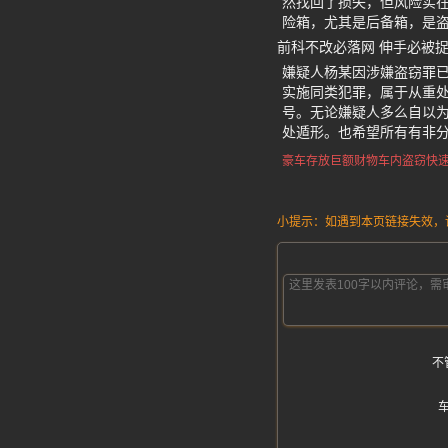
然找回了损失，但风险实
险箱，尤其是后备箱，是
前科不改必落网 伸手必被
嫌疑人杨某因涉嫌盗窃罪
实施同类犯罪，属于从重处
号。无论嫌疑人多么自以
处遁形。也希望所有有非
豪车存放巨额财物
车内盗窃快
小提示：如遇到本页链接失效，请发
不