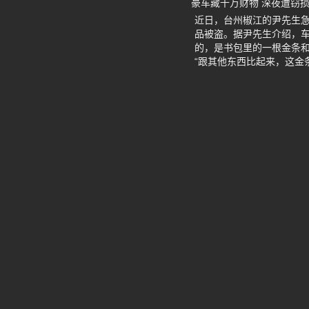
豪车藏千万财物 深夜遭窃损
近日，台州椒江的尹先生急
品被盗。据尹先生介绍，车
的，是书包里的一根金条和
“跟其他东西比起来，这金