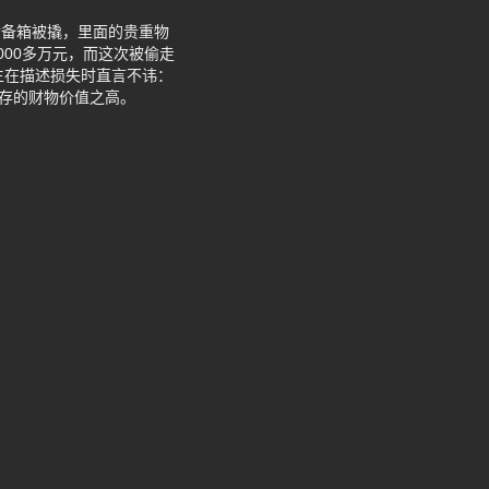
后备箱被撬，里面的贵重物
00多万元，而这次被偷走
生在描述损失时直言不讳：
留存的财物价值之高。