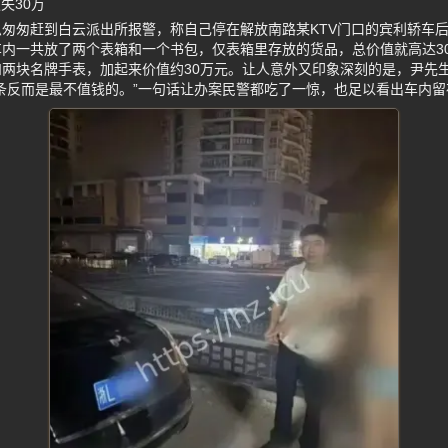
失30万
匆匆赶到白云派出所报警，称自己停在解放南路某KTV门口的宾利轿车
内一共放了两个表箱和一个书包，仅表箱里存放的货品，总价值就高达30
两块名牌手表，加起来价值约30万元。让人意外又印象深刻的是，尹先
条反而是最不值钱的。”一句话让办案民警都吃了一惊，也足以看出车内