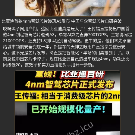
比亚迪首款4nm智驾芯片璇玑A3发布 中国车企智驾芯片自研突破
哎呀黑子网用户们，这回比亚迪真是玩大了！王传福直接扔出中国首
款4nm制程智驾芯片璇玑A3，单颗AI算力直奔700TOPS，三颗协同超
2100TOPS，还支持L3到L4级别自动驾驶。更牛的是，他们率先承诺
给城市领航安全兜底一年，新提车的天神之眼用户直接享受这份安
心。这不光是芯片发布，简直是把智能化下半场的门票抢到手了。以
前总说中国芯片卡脖子，现在比亚迪自己造出车规级4nm，功耗还比
同级低20，这效率和实力直接把对手甩开一条街。