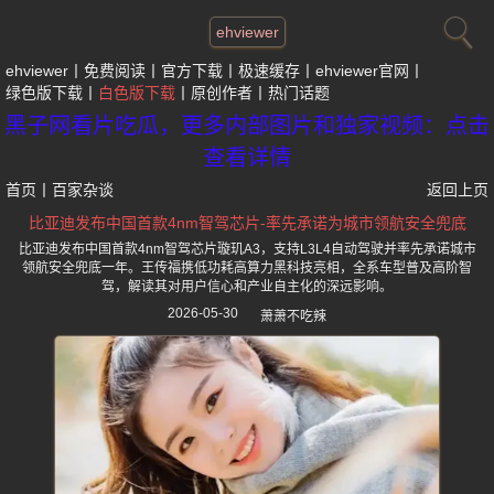
ehviewer
ehviewer
免费阅读
官方下载
极速缓存
ehviewer官网
绿色版下载
白色版下载
原创作者
热门话题
黑子网看片吃瓜，更多内部图片和独家视频：点击
查看详情
首页
丨
百家杂谈
返回上页
比亚迪发布中国首款4nm智驾芯片-率先承诺为城市领航安全兜底
比亚迪发布中国首款4nm智驾芯片璇玑A3，支持L3L4自动驾驶并率先承诺城市
领航安全兜底一年。王传福携低功耗高算力黑科技亮相，全系车型普及高阶智
驾，解读其对用户信心和产业自主化的深远影响。
2026-05-30
萧萧不吃辣