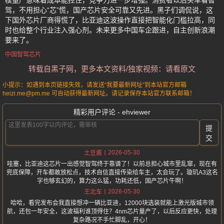
模量产意味着成本能控住，竞争力进一步增强。消费者以后买车看智
驾，不用担心“芯”慌，国产芯片安全可靠又先进。黑子们调侃说，这
下国外芯片厂商得慌了，比亚迪这波操作直接把智能化门槛拉高，同
时也给整个行业注入强心剂。未来更多中国车企跟进，自主创新浪潮
要来了。
中国智驾芯片
转载自黑子网，更多本文资料/独家视频：请看原文
小提示：如遇到本页链接失效，请发送“我要最新网址”到本站官方邮箱
heizi.me@pm.me 可自动获得最新网址。请记录保存本站官方联系邮箱！
精彩用户评论 - ehviewer
提
交
2026-05-30
土豆酱
哇塞，比亚迪这芯片一出感觉智驾终于靠谱了！以前总担心城市里乱窜，现在有
兜底保障，开车都敢放松点，技术自信直接传染给车主，太会玩了。璇玑A3这名
字也够玄幻的，算力这么猛，功耗还低，国产芯片牛啊！
2026-05-30
王北车
哈哈，看完发布会我直接想冲一辆比亚迪，12000块选装就能上激光版城市领
航，还包一年安全，这波福利谁顶得住？4nm芯片量产了，以后反应更快，处理
复杂路况不手忙脚乱，开心！