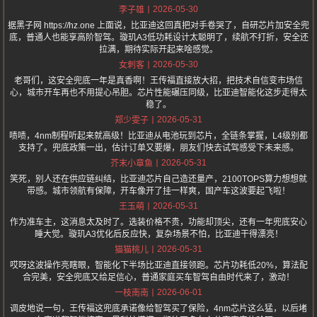
2026-05-30
李子雄
据黑子网 https://hz.one 上面说，比亚迪这回真把对手卷哭了，自研芯片加安全兜
底，普通人也能享高阶智驾。璇玑A3低功耗设计太聪明了，续航不打折，安全还
拉满，期待实际开起来啥感觉。
2026-05-30
女刺客
老哥们，这安全兜底一年是真香啊！王传福直接放大招，把技术自信变市场信
心，城市开车再也不用提心吊胆。芯片性能碾压同级，比亚迪智能化这步走得太
稳了。
2026-05-31
郑少雯子
啧啧，4nm制程听起来就高级！比亚迪从电池玩到芯片，全链条掌握，L4级别都
支持了。兜底政策一出，估计订单又要爆，朋友们快去试驾感受下未来感。
2026-05-31
芥末小章鱼
笑死，别人还在供应链纠结，比亚迪芯片自己造还量产，2100TOPS算力想想就
带感。城市领航有保障，开车像开了挂一样爽，国产车这波要起飞啦！
2026-05-31
王玉萌
作为准车主，这消息太及时了。选装价格不贵，功能却顶尖，还有一年兜底安心
睡大觉。璇玑A3优化后反应快，复杂场景不怕，比亚迪干得漂亮！
2026-05-31
猫猫桃儿
哎呀这波操作亮瞎眼，智能化下半场比亚迪直接领跑。芯片功耗低20%，算法配
合完美，安全兜底又给足信心，普通家庭买车智驾自由时代来了，激动！
2026-06-01
一枝南南
调皮地说一句，王传福这兜底承诺像给智驾买了保险，4nm芯片这么猛，以后堵