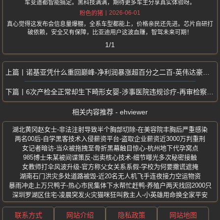
车变道都智能搞定。黑科技满满，期待更多车主分享真实体验呀。
2026-06-01
粉色的猪
真心觉得这发布会信息量爆棚，全系车型都能上，价格亲民还先进。芯片自研打
破依赖，安全又有保障，比亚迪用户这波血赚，智驾未来可期！
1/1
诺基亚凭什么重回巅峰-净利润暴涨超百分之二百-英伟达豪掷10亿美元入场
6次产检全正常却生下畸形女婴-涉事医院违规诊疗-再审检察建议推动改判
相关内容推荐 - ehviewer
湖北黄冈赵女士-非法注射导致半个胸部切除-在美容院丰胸后严重感染
两名00后-自学黑客技术入侵薪资平台-盗取企业薪资近3000万判重刑
女记者暗访-当众被拖拽至骨折黑幕触目惊心-杭州地下代孕窝点
985博士朱某被间谍策反-出卖核心技术-细节曝光多次秘密接触
女教师打伞风波升级-官方称父女关系系假-学校为何要撒谎遮掩
湖南石门洪灾多处道路被毁-近20名无人机飞手连夜接力空运物资
暴雨冲走上万只鸭子-热心市民集体下水帮忙赶鸭-养殖户两天找回2000只
深圳罗湖区住宅-凌晨突发火灾猫咪狂叫救主人-小英雄用命换全家平安
联系方式
网站介绍
隐私政策
网站地图