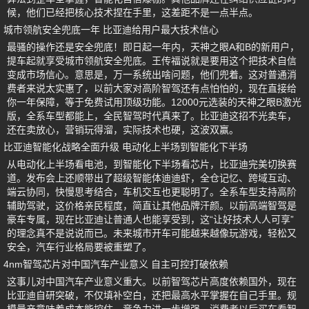
候，他们已经把核心技术捏在手里，这差距不是一点半点。
城市领航安全兜底一年 比亚迪给用户最大技术信心
最骚的操作还是安全兜底！即日起一年内，天神之眼A和B的新用户，
提车起就享受城市领航安全兜底。王传福说就是要用这个把技术自信
变成市场信心。意思是，万一系统出啥问题，他们兜着。这对普通消
费者来说太实惠了，以前大家对高阶智驾还有点怕怕的，现在直接给
你一年保障，等于免费试用顶级功能。12000元选装的天神之眼B激光
版，全系车型都能上，全民智驾时代真来了。比亚迪这招不光卖车，
还在卖放心，营销玩得溜，实际技术也硬，这波双赢。
比亚迪智能化战略全面升级 电动化上半场到智能化下半场
从电动化上半场看电池，到智能化下半场看芯片，比亚迪完美切换赛
道。发布会上还顺带出了超级智能体迪迪虾，全仓记忆、跨域互动、
端云协同，快慢思考结合，车机交互也更聪明了。全系车型支持高阶
辅助驾驶，这价格亲民程度，简直让其他品牌汗颜。以前高端智驾是
豪车专属，现在比亚迪让普通人也能享受到，这“让好技术人人可享”
的理念真不是说说而已。未来城市开车可能越来越像玩游戏，轻松又
安全，汽车行业格局要被重塑了。
4nm智驾芯片对中国汽车产业意义 自主可控打破依赖
这事儿对中国汽车产业意义重大。以前智驾芯片高度依赖国外，现在
比亚迪自研突破，不仅填补空白，还把最高水平掌握在自己手里。规