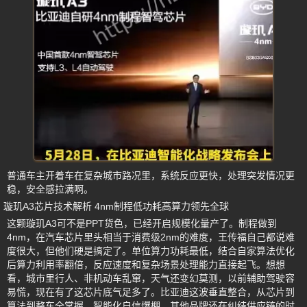
普通车主开着车在复杂城市路况里，系统反应更快，处理突发情况更
稳，安全感拉满啊。
璇玑A3芯片技术解析 4nm制程低功耗高算力领先全球
这颗璇玑A3可不是PPT货色，已经开启规模化量产了。制程做到
4nm，在汽车芯片里头相当于消费级2nm的难度，王传福自己都说难
度很大，但他们硬是搞定了。单位算力功耗最低，结合自家算法优化
后算力利用率翻倍，反应速度和复杂场景处理能力直接起飞。想想
看，城市里行人、非机动车乱窜，天气还变幻莫测，以前辅助驾驶容
易慌，现在有了这芯片底气足多了。比亚迪这波垂直整合，从芯片到
算法到整车全掌握，智能化自信爆棚。其他品牌还在纠结供应链的时