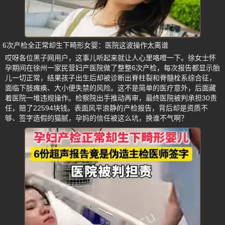
6次产检全正常却生下畸形女婴：医院这波操作太离谱
哎呀各位黑子网用户，这事儿听起来就让人心里咯噔一下。徐女士怀
孕期间在徐州一家民营妇产医院做了整整6次产检，每次报告都显示胎
儿一切正常，结果孩子出生后却被诊断出脊柱裂和脊髓栓系综合征，
面临下肢瘫痪、大小便失禁的风险。这不是简单的医疗意外，后面藏
着医院一堆违规操作。检察院出手推动再审，最终医院被判承担30责
任，赔了22594块钱。表面风平浪静的产检报告，背后却是资质不
够、签字造假的猫腻，孕妈的信任被这么坑，换谁不气啊？