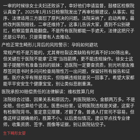
一审的时候徐女士夫妇还败诉了，幸好他们申请监督，鼓楼区检察院
认真查了。2025年1月15日检察院发出了再审检察建议，从事实、程
序、法律适用三方面怼了原判决的问题。法院采纳了，启动再审，最
终改判医院赔钱，二审还维持了。这事儿告诉大家，遇到不公别硬
扛，检察监督真能翻盘。不是所有医院都能一手遮天，法律这把尺子
还是公平的，只是需要有人去推动。
产检正常生畸形儿背后的风险警示：孕妈如何避坑
常规产检不是万能的，尤其脊柱裂这类缺陷有时真不好100筛出来。
但关键在于医院不能拿“正常”当挡箭牌，更不能违规操作。徐女士这
案子提醒所有准备当妈的姐妹：选医院一定要查资质，别光听朋友推
荐签同意书时多问问检查局限性万一出问题，保留好所有报告和证
据。医疗水平有限是现实，但隐瞒违规就是另一回事了。希望大家都
能平平安安生个健康宝宝，别让类似悲剧重演。
医院承担30赔偿责任的法律解读：维权胜算几何
法院综合过错、因果关系和原因力，判医院赔30，金额两万多。不是
全赔，但也算给个说法。医患纠纷里，证明医院违规是关键，这案子
有检察院背书、鉴定意见撑腰，才翻了身。普通人打官司不容易，但
像这样证据确凿的，胜算不小。以后类似情况，建议早点找专业律
师，收集资质、签字、图像等证据，别让医院钻空子。
生下畸形女婴