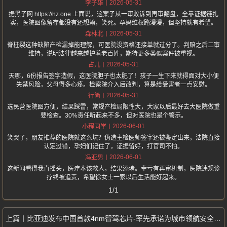
2026-05-31
李子雄
据黑子网 https://hz.one 上面说，这案子从一审败诉到再审翻盘，全靠证据链扎
实，医院图像留存都没有还想赖，笑死。孕妈维权路漫漫，但坚持就有希望。
2026-05-31
森林北
脊柱裂这种缺陷产检漏掉能理解，可医院没资格还接单就过分了。判赔之后二审
维持，说明法律越来越护着老百姓，期待更多类似案件被重视。
2026-05-31
占儿
天哪，6份报告签字造假，这医院胆子也太肥了！孩子一生下来就得面对大小便
失禁风险，父母得多心疼。检察院介入后改判，算是给受害者一点安慰。
2026-05-31
行简
选民营医院图方便，结果踩雷，常规产检局限性大，大家以后最好去大医院做重
要检查。30%责任听起来不多，但对医院也是个警示。
2026-06-01
小程同学
笑哭了，朋友推荐的医院就这么坑？伪造主检医师签字还被鉴定出来，法院直接
认定过错，孕妇们记住了，证据留好，打官司不怕。
2026-06-01
冯亚男
这新闻看得我直摇头，医疗本该救人，结果添堵。幸亏有再审机制，医院违规诊
疗终被追责，希望徐女士一家以后生活能好起来。
1/1
比亚迪发布中国首款4nm智驾芯片-率先承诺为城市领航安全兜底