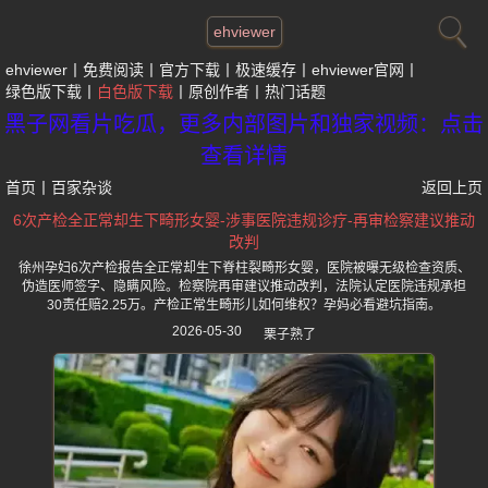
ehviewer
ehviewer
免费阅读
官方下载
极速缓存
ehviewer官网
绿色版下载
白色版下载
原创作者
热门话题
黑子网看片吃瓜，更多内部图片和独家视频：点击
查看详情
首页
丨
百家杂谈
返回上页
6次产检全正常却生下畸形女婴-涉事医院违规诊疗-再审检察建议推动
改判
徐州孕妇6次产检报告全正常却生下脊柱裂畸形女婴，医院被曝无级检查资质、
伪造医师签字、隐瞒风险。检察院再审建议推动改判，法院认定医院违规承担
30责任赔2.25万。产检正常生畸形儿如何维权？孕妈必看避坑指南。
2026-05-30
栗子熟了