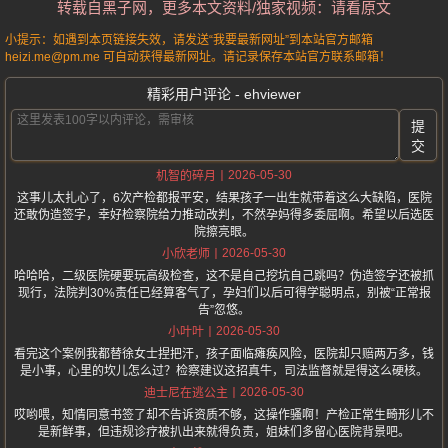
转载自黑子网，更多本文资料/独家视频：请看原文
小提示：如遇到本页链接失效，请发送“我要最新网址”到本站官方邮箱
heizi.me@pm.me 可自动获得最新网址。请记录保存本站官方联系邮箱！
精彩用户评论 - ehviewer
提
交
2026-05-30
机智的碎月
这事儿太扎心了，6次产检都报平安，结果孩子一出生就带着这么大缺陷，医院
还敢伪造签字，幸好检察院给力推动改判，不然孕妈得多委屈啊。希望以后选医
院擦亮眼。
2026-05-30
小欣老师
哈哈哈，二级医院硬要玩高级检查，这不是自己挖坑自己跳吗？伪造签字还被抓
现行，法院判30%责任已经算客气了，孕妇们以后可得学聪明点，别被“正常报
告”忽悠。
2026-05-30
小叶叶
看完这个案例我都替徐女士捏把汗，孩子面临瘫痪风险，医院却只赔两万多，钱
是小事，心里的坎儿怎么过？检察建议这招真牛，司法监督就是得这么硬核。
2026-05-30
迪士尼在逃公主
哎哟喂，知情同意书签了却不告诉资质不够，这操作骚啊！产检正常生畸形儿不
是新鲜事，但违规诊疗被扒出来就得负责，姐妹们多留心医院背景吧。