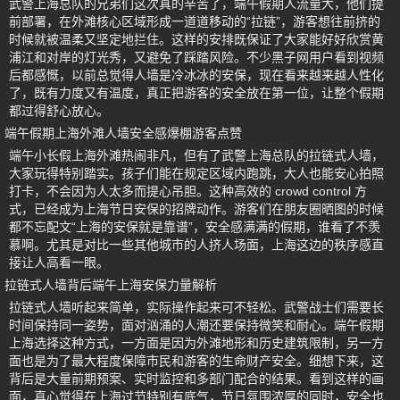
武警上海总队的兄弟们这次真的辛苦了，端午假期人流量大，他们提
前部署，在外滩核心区域形成一道道移动的“拉链”，游客想往前挤的
时候就被温柔又坚定地拦住。这样的安排既保证了大家能好好欣赏黄
浦江和对岸的灯光秀，又避免了踩踏风险。不少黑子网用户看到视频
后都感慨，以前总觉得人墙是冷冰冰的安保，现在看来越来越人性化
了，既有力度又有温度，真正把游客的安全放在第一位，让整个假期
都过得舒心放心。
端午假期上海外滩人墙安全感爆棚游客点赞
端午小长假上海外滩热闹非凡，但有了武警上海总队的拉链式人墙，
大家玩得特别踏实。孩子们能在规定区域内跑跳，大人也能安心拍照
打卡，不会因为人太多而提心吊胆。这种高效的 crowd control 方
式，已经成为上海节日安保的招牌动作。游客们在朋友圈晒图的时候
都不忘配文“上海的安保就是靠谱”，安全感满满的假期，谁看了不羡
慕啊。尤其是对比一些其他城市的人挤人场面，上海这边的秩序感直
接让人高看一眼。
拉链式人墙背后端午上海安保力量解析
拉链式人墙听起来简单，实际操作起来可不轻松。武警战士们需要长
时间保持同一姿势，面对汹涌的人潮还要保持微笑和耐心。端午假期
上海选择这种方式，一方面是因为外滩地形和历史建筑限制，另一方
面也是为了最大程度保障市民和游客的生命财产安全。细想下来，这
背后是大量前期预案、实时监控和多部门配合的结果。看到这样的画
面，真心觉得在上海过节特别有底气，节日氛围浓厚的同时，安全也