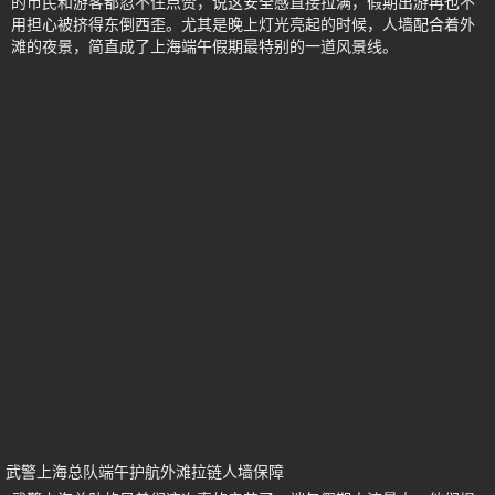
的市民和游客都忍不住点赞，说这安全感直接拉满，假期出游再也不
用担心被挤得东倒西歪。尤其是晚上灯光亮起的时候，人墙配合着外
滩的夜景，简直成了上海端午假期最特别的一道风景线。
武警上海总队端午护航外滩拉链人墙保障