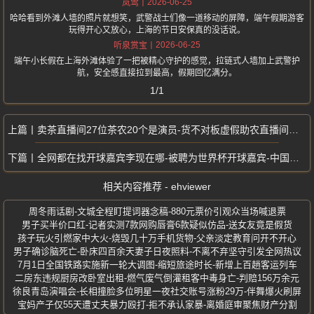
2026-06-25
岚莺
哈哈看到外滩人墙的照片就想笑，武警战士们像一道移动的屏障，端午假期游客
玩得开心又放心，上海的节日安保真的没话说。
2026-06-25
听泉赏宝
端午小长假在上海外滩体验了一把被精心守护的感觉，拉链式人墙加上武警护
航，安全感直接拉到最高，假期回忆满分。
1/1
卖茶直播间27位茶农20个是演员-货不对板虚假助农直播间卖茶骗局曝光
全网都在找开球嘉宾李现在哪-被聘为世界杯开球嘉宾-中国内地艺人首位演员
相关内容推荐 - ehviewer
周冬雨话剧-文城全程盯提词器念稿-880元票价引观众当场喊退票
男子买半价口红-记者实测7款网购唇膏6款疑似仿品-送女友竟是假货
孩子玩火引燃家中大火-烧毁几十万手机货物-父亲淡定教育问开不开心
男子确诊脑死亡-卧床四百余天妻子日夜照料-不离不弃坚守引发全网热议
7月1日全国铁路实施新一轮大调图-缩短旅途时长-新增上百趟客运列车
二房东违规厨房改卧室出租-燃气废气倒灌租客中毒身亡-判赔156万余元
徐良青岛演唱会-长相撞脸多位明星一夜社交账号涨粉29万-伴舞爆火刷屏
宝妈产子仅55天遭丈夫暴力殴打-拒不承认家暴-离婚庭审聚焦财产分割