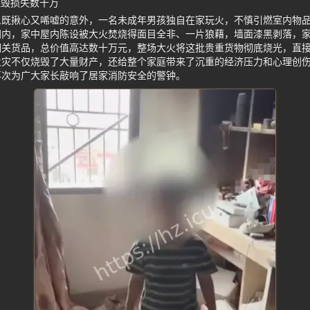
烧毁损失数十万
人既揪心又唏嘘的意外，一名未成年男孩独自在家玩火，不慎引燃室内物
间内，家中屋内陈设被大火焚烧得面目全非、一片狼藉，墙面漆黑剥落，
相关货品，总价值高达数十万元，整场大火将这批贵重货物彻底烧光，直
火灾不仅烧毁了大量财产，还给整个家庭带来了沉重的经济压力和心理创
再次为广大家长敲响了居家消防安全的警钟。