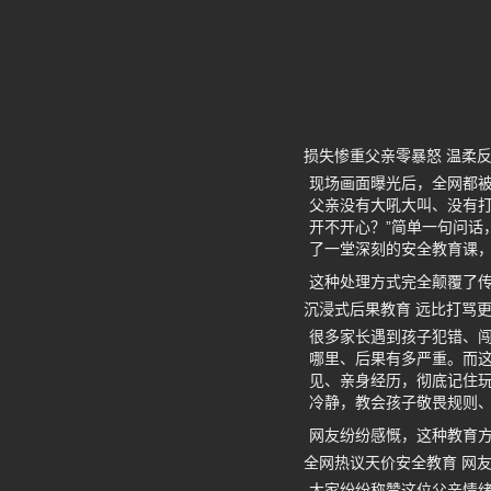
损失惨重父亲零暴怒 温柔
现场画面曝光后，全网都
父亲没有大吼大叫、没有
开不开心？”简单一句问
了一堂深刻的安全教育课，
这种处理方式完全颠覆了传
沉浸式后果教育 远比打骂
很多家长遇到孩子犯错、
哪里、后果有多严重。而
见、亲身经历，彻底记住
冷静，教会孩子敬畏规则
网友纷纷感慨，这种教育
全网热议天价安全教育 网
大家纷纷称赞这位父亲情