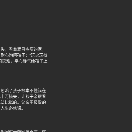
损失，看着满目疮痍的家，
耐心询问孩子：“玩火玩得
的灾难，平心静气给孩子上
却忽略了孩子根本不懂错在
几十万损失，让孩子亲眼看
无法比拟的。父亲用极致的
的人生必修课。
。但同时无数网友直言，这