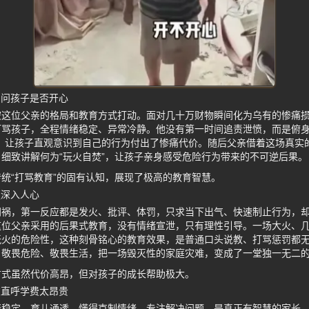
反问孩子是否开心
被这位父亲的格局和教育方式打动。面对几十万财物瞬间化为乌有的惨痛
打骂孩子，全程情绪稳定、异常冷静。他没有第一时间追责泄愤，而是俯身
话，让孩子直观意识到自己的行为付出了惨痛代价。随后父亲借着这场真实
细致讲解何为“玩火自焚”，让孩子亲身感受危险行为带来的不可逆后果。
统“打骂教育”的固有认知，展现了极高的教育智慧。
更深入人心
闯祸，第一反应都是发火、批评、体罚，只求当下出气、快速制止行为，
这位父亲采用的后果式教育，没有情绪宣泄，只有理性引导。一场大火、
玩火的危险性，这种刻骨铭心的教育效果，是普通口头说教、打骂惩罚都
、敬畏危险、敬畏生活，把一场毁灭性的家庭灾难，变成了一堂独一无二
方式虽然代价高昂，但对孩子的成长帮助极大。
友直呼学费太昂贵
绪稳定、育儿通透，懂得克制情绪、专注解决问题，是真正有智慧的家长