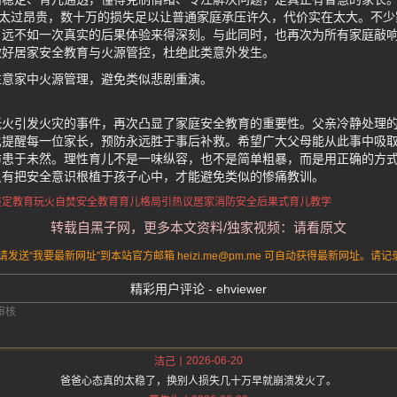
在太过昂贵，数十万的损失足以让普通家庭承压许久，代价实在太大。不
，远不如一次真实的后果体验来得深刻。与此同时，也再次为所有家庭敲
做好居家安全教育与火源管控，杜绝此类意外发生。
注意家中火源管理，避免类似悲剧重演。
玩火引发火灾的事件，再次凸显了家庭安全教育的重要性。父亲冷静处理
也提醒每一位家长，预防永远胜于事后补救。希望广大父母能从此事中吸
防患于未然。理性育儿不是一味纵容，也不是简单粗暴，而是用正确的方
只有把安全意识根植于孩子心中，才能避免类似的惨痛教训。
淡定教育
玩火自焚安全教育
育儿格局引热议
居家消防安全
后果式育儿教学
转载自黑子网，更多本文资料/独家视频：请看原文
送“我要最新网址”到本站官方邮箱 heizi.me@pm.me 可自动获得最新网址。
精彩用户评论 - ehviewer
2026-06-20
洁己
爸爸心态真的太稳了，换别人损失几十万早就崩溃发火了。