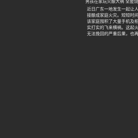
男孩在家玩火酿大祸 全屋
近日广东一地发生一起让
接酿成家庭火灾。短短时
该家庭囤积了大量手机及
实打实的飞来横祸。这起
无法挽回的严重后果，也