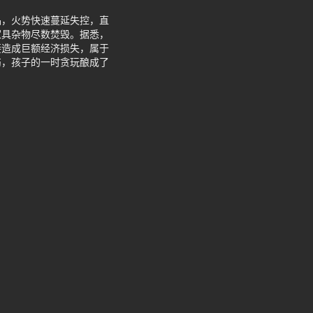
品，火势快速蔓延失控，直
家具杂物尽数焚毁。据悉，
接造成巨额经济损失，属于
伤，孩子的一时贪玩酿成了