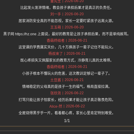
2026-06-20
董先生
比起发火发泄情绪，教会孩子承担后果才是真正的负责任。
2026-06-20
刘一手
居家消防安全真的不能忽视，家长一定要盯紧孩子远离火源。
2026-06-20
王玉萌
黑子网 https://hz.one 上面说，最好的教育是让孩子承担后果，而不是单纯挨骂。
2026-06-21
香菇终结者
这堂课的学费属实天价，几十万换孩子一辈子记住不能玩火。
2026-06-21
杨叔来了
既心疼损失又佩服家长的教育方式，冷静育儿真的太难得。
2026-06-21
香菇终结者
小孩子根本不懂玩火的危害，这次教训足够记一辈子了。
2026-06-21
土豆酱
情绪稳定的父母真的是孩子一生的福气，格局直接拉满。
2026-06-22
张欣尧
打骂只能让孩子怕家长，经历后果才能让孩子真正敬畏危险。
2026-06-22
Alice-然
全屋烧得黑乎乎一片，看着都心疼，家长心里肯定特别难受。
1/1