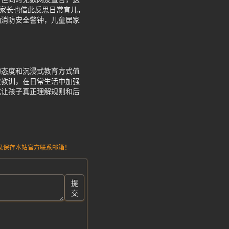
少家长也借此反思日常育儿，
响消防安全警钟，儿童居家
的态度和沉浸式教育方式值
取教训，在日常生活中加强
式让孩子真正理解规则和后
请记录保存本站官方联系邮箱！
提
交