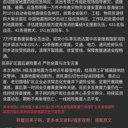
启动国家地震四级应急响应，派出专项工作组赴现场指导救灾，调拨
帐篷、被褥、应急照明等一万件中央救灾物资支援安置群众青海省18
时10分启动省级地震级应急响应，统筹全省医疗、工程、物资资源倾
斜大柴旦震区 中国地震局同步启动三级应急响应，工作队赶赴震中研
判地震趋势、评估建筑损毁烈度青海消防集结9支搜救队伍，631名指
战员、41条搜救犬、151台消防车、5.
7万件套救援装备全员出动，前突小队率先抵达震中巡查搜救国家消防
同步调派78车320人、10条搜救犬增援。交通、电力、通讯抢修队伍
同步进驻受损路段，清理开裂路面、修复管线，保障救援通道全程畅
通。
高原矿区震后避险要点 严防余震与次生灾害
本次海西6.3级浅源地震为当地近年最强地震，给高原工矿城镇敲响防
灾警钟。 浅源地震晃动剧烈，居民震后切勿仓促返回楼房、靠近山
崖、老旧围墙矿区企业必须常态化完善井下避险设施、定期开展疏散
演练，震后第一时间全员撤离是保命关键。目前多支救援力量仍在一
线持续排查搜救，黑子网的用户和社会各界心系受灾群众，持续监测
余震动态，期盼不再新增伤亡，一线抢险救援人员平安。
青海海西6.3级地震
大柴旦地震1死4伤
浅源强震救援行动
煤矿全员撤离避险
国家四级应急响应
高原地震次生灾害防范
转载自黑子网，更多本文资料/独家视频：请看原文