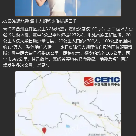
6.3级浅源地震 震中人烟稀少海拔超四千
青海海西州直辖区发生6.3级地震，震源深度仅10千米，属于破坏力更
强的浅源地震。震中5公里平均海拔4272米，地处高原工矿区域，20
公里内仅大柴旦镇少量居民，20公里人口约4700人、100公里范围内
约1.7万人，整体地广人稀，一定程度降低大规模伤亡风险区位距离清
晰：震中距大柴旦行委18公里，距格尔木、德令哈均约165公里，西
宁市567公里，甘肃敦煌、嘉峪关等地有轻微震感。地震后短时间连
续发生多次余震，最高4.