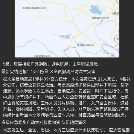
9级，居民持续户外避险，避免房屋、山崖坍塌风险。
最新灾情通报：1死4伤 矿区全员撤离严防次生灾害
据大柴旦地震局18时40分官方统计，本次强震已造成1人死亡、4名群
众受伤，伤者全部送医救治。考虑高原煤矿极易出现井下坍塌、瓦斯
泄漏、透水等致命次生事故，当地应急、安监第一时间下达指令，震
中周边所有煤矿井下、地面作业人员全部转移至空旷安全区域，杜绝
矿山叠加灾害风险。工作人员分片逐镇、进厂、入户全面摸排，道路
开裂、墙体损毁、房屋坍塌、失联人员、财产损失等完整数据仍在持
续统计更新当地翡翠湖等景区临时关停，排查路面与设施破损隐患。
多级应急同步启动大批救援物资 队伍驰援震区
地震发生后，全国、省级、地方三级应急体系快速联动： 应急管理部