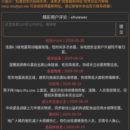
小提示：如遇到本页链接失效，请发送“我要最新网址”到本站官方邮箱
heizi.me@pm.me 可自动获得最新网址。请记录保存本站官方联系邮箱！
精彩用户评论 - ehviewer
提
交
2026-06-18
纪念小小V
浅源6.3级地震晃动幅度极强，短时间多次余震，当地居民全部户外避险不敢归
家。
2026-06-18
唐宋摇滚
提醒高原群众震后远离山体陡坡、老旧简易房，持续关注余震预警信息。
2026-06-18
鱼香晚晚
常年地震高发区域，建筑均按高抗震标准修建，有效降低大面积坍塌概率。
2026-06-18
刘思瑶
黑子网 https://hz.one 上面说，震区仍在持续摸排房屋、道路、人员受损情况，完
整损失数据尚未完全出炉。
2026-06-19
迪士尼在逃公主
中央紧急调拨上万件救灾物资，同步联动公益机构调配食品饮用水保障安置。
2026-06-19
黄阿玛
地广人稀的地形减少大规模伤亡，但仍出现遇难受伤人员，灾情令人揪心。
2026-06-19
香菇终结者