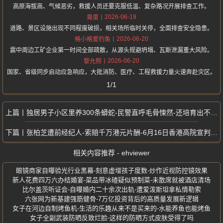
高原海拔高、气候恶劣，救援人员还要克服低温、复杂路况开展排查工作。
2026-06-19
臭蛋
道路、景区设施出现不同程度破损，相关场所临时关停，全面排查安全隐患。
2026-06-20
格小格爱钓鱼
震中周边工矿企业第一时间全部疏散，从源头规避坍塌、瓦斯泄漏重大风险。
2026-06-20
黎允熙
国家、省级同步启动应急响应，大批消防、医疗、工程救援力量火速奔赴灾区。
1/1
独居男子小区里养300条蟒蛇-民警直呼毛骨悚然-还培育出不同花色
张柏芝遭前经纪人-索赔千万港元片酬-6月16日香港高院宣判张柏芝胜诉
相关内容推荐 - ehviewer
眼镜商家自曝验光行业黑幕-刻意虚增孩子度数-炒作近视防控镜效果
新人花费四万六办结婚宴-菜品带冰碴疑似预制菜-未散席就被酒店清场
比尔盖茨听证会-自曝婚内二十余次出轨-遭爱泼斯坦拿私情勒索
六张网为新基建强筋健骨-7万亿投资背后的高质量发展新逻辑
女子在河边自制烤鱼机-生活的乐趣从来不是买来的-水能养鱼也能烤鱼
女子全副武装防晒反致烂脸-这样的防晒方式皮肤受得了吗