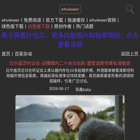
ehviewer
ehviewer
免费阅读
官方下载
极速缓存
ehviewer官网
绿色版下载
白色版下载
原创作者
热门话题
黑子网看片吃瓜，更多内部图片和独家视频：点击
查看详情
首页
丨
百家杂谈
返回上页
比尔盖茨听证会-自曝婚内二十余次出轨-遭爱泼斯坦拿私情勒索
比尔盖茨近日在听证会上承认婚内存在20多起婚外情，并透露曾被爱泼斯坦利
用婚外情信息勒索。离婚后其私德争议持续发酵，其完美慈善家形象的滤镜彻
底破碎，引发广泛讨论。
2026-06-17
张鑫baby