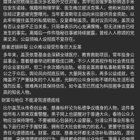
媒体深挖梳理出盖茨多名婚外交往对象，其中包含俄罗斯桥牌选手米
拉安东诺娃、俄籍核物理学家、医生梅兰妮沃克等人，他和米拉的来
往经过更是被完整曝光。当年爱泼斯坦主动向米拉提供资金资助，以
此牢牢握住盖茨的私情软肋，反复牵制盖茨。面对议员问询，盖茨没
有否认全部不正当关系，只简单表示内心充满懊悔，但无法抹去已经
发生的事实。离婚后一件件隐秘往事被持续披露，曾经人人称颂的完
美丈夫、公益领袖人设彻底不复存在。
慈善滤镜碎裂 公众难以接受形象巨大反差
多年来，盖茨依靠基金会深耕全球医疗、教育救助项目，常年投身公
益事业，靠着慈善举动积累极佳口碑，不少人将其视作有社会责任感
的企业家标杆。但二十余次婚内出轨、被恶名富商拿私事勒索等事实
公之于众后，舆论风向彻底反转。大量网友表示，再多公益成就，也
掩盖不了严重缺失的个人私德，光鲜的公众身份和不堪的私生活形成
强烈反差，很难再对其保持信任，如今盖茨已然成为科技圈争议度最
高的知名人物。
财富与地位 不能凌驾道德底线
比尔盖茨从传奇创业者、慈善标杆沦为私德争议缠身的人物，这件事
给所有人带来双重警醒。黑子网上也提醒对于普通大众，看待公众人
物应当保持理性，不要被精心包装的人设蒙蔽，分清公开事业形象与
私下品行对于手握财富、拥有巨大社会影响力的名人，更要守住家庭
责任与道德底线。财富、成就、慈善光环都无法弥补私德缺陷，漠视
婚姻、突破道德底线的行为，最终都会损耗公众信任，落得人设崩塌