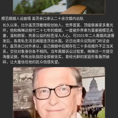
模范婚姻人设崩塌 盖茨亲口承认二十余次婚内出轨
长久以来，比尔盖茨顶着微软创始人、世界首富、顶级慈善家多重光
环，他和梅琳达相守二十七年的婚姻，一度被外界奉为富豪圈模范夫
妻，温和顾家、热衷公益的标签深入人心。可2021年二人离婚风波爆
发后，各类私生活丑闻接连浮出水面。近日出席众议院闭门听证会
时，盖茨亲口对外承认，自己婚姻中后期存在二十多段婚外不正当关
系，交往对象身份各不相同。当年离婚诉讼过程里，梅琳达一方提交
海量证据，所有出轨指控全部被坐实，曾经光鲜的家庭形象轰然破
碎，让大量信任他的民众倍感失望。