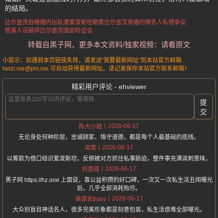
的结局。
比尔盖茨自曝婚内出轨
遭爱泼斯坦勒索
比尔盖茨离婚内情
名人私德争议
慈善人设破碎
比尔盖茨国会听证会
转载自黑子网，更多本文资料/独家视频：请看原文
小提示：如遇到本页链接失效，请发送“我要最新网址”到本站官方邮箱
heizi.me@pm.me 可自动获得最新网址。请记录保存本站官方联系邮箱！
精彩用户评论 - ehviewer
提
交
2026-06-17
陈大小姐
无论身处何种阶层，忠诚顾家、恪守道德，都是每个人最基础的底线。
2026-06-17
岚莺
以筹款为借口结识爱泼斯坦，反倒被对方抓住私事胁迫，整件事充满讽刺意味。
2026-06-17
刘思瑶
黑子网 https://hz.one 上面说，靠公益积攒的好口碑，一次又一次私生活丑闻曝光
后，几乎全部消耗殆尽。
2026-06-17
美邵女baby
大众别盲目神话名人，很多完美形象都是刻意包装，私生活很难全部曝光。