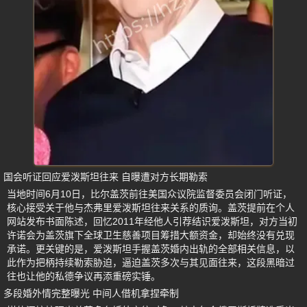
国会听证回应爱泼斯坦往来 自曝遭对方长期勒索
当地时间6月10日，比尔盖茨前往美国众议院监督委员会闭门听证，
核心接受关于他与杰弗里爱泼斯坦往来关系的质询。盖茨提前在个人
网站发布书面陈述，回忆2011年经他人引荐结识爱泼斯坦，对方当初
许诺会为盖茨旗下全球卫生慈善项目筹措大额资金，却始终没有兑现
承诺。更关键的是，爱泼斯坦手握盖茨婚内出轨的全部相关信息，以
此作为把柄持续勒索胁迫，逼迫盖茨多次与其见面往来，这段黑暗过
往也让他的私德争议再添重磅实锤。
多段婚外情完整曝光 中间人借机拿捏牵制