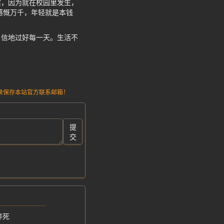
实，因为就在校园里发生，
感慨万千，年轻就是本钱
自信地过好每一天。生活不
请记录保存本站官方联系邮箱！
提
交
猝死