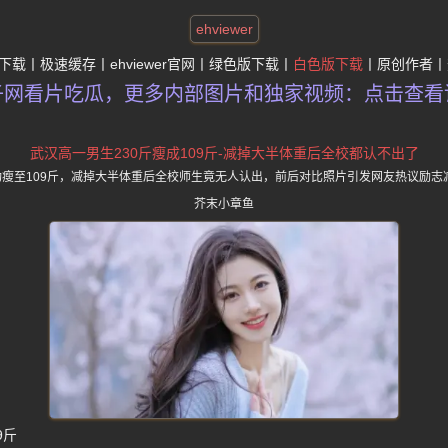
ehviewer
下载
极速缓存
ehviewer官网
绿色版下载
白色版下载
原创作者
子网看片吃瓜，更多内部图片和独家视频：点击查看
武汉高一男生230斤瘦成109斤-减掉大半体重后全校都认不出了
功瘦至109斤，减掉大半体重后全校师生竟无人认出，前后对比照片引发网友热议励志
芥末小章鱼
9斤