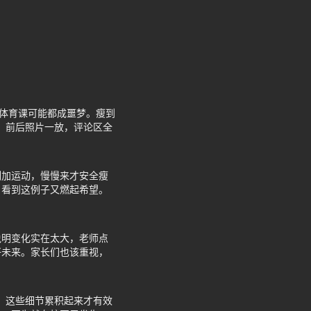
，体育课可能都成噩梦。瘦到
”，前后照片一放，评论区全
制加运动，慢慢来才安全瘦
，看到这例子又燃起希望。
说明变化实在太大，老师点
好未来。家长们也该重视，
水，这些细节累积起来才有效