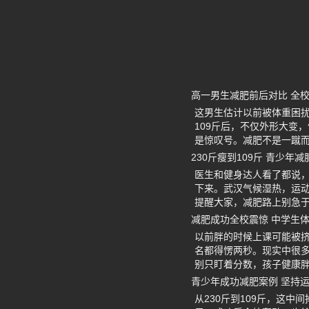
高一男生减肥前后对比 全
这男生估计以前被体重困扰
109斤后，不仅外形大变
是惊叹号。减肥不是一蹴
230斤瘦到109斤 青少年
医生和健身达人看了都说
下来。武汉气候湿热，运
提醒大家，减肥路上别急
减肥成功全校震惊 中学生
以前胖的时候上课可能被
名都得愣两秒。现实中很
别只盯着分数，孩子健康
青少年成功减肥案例 坚持
从230斤到109斤，这