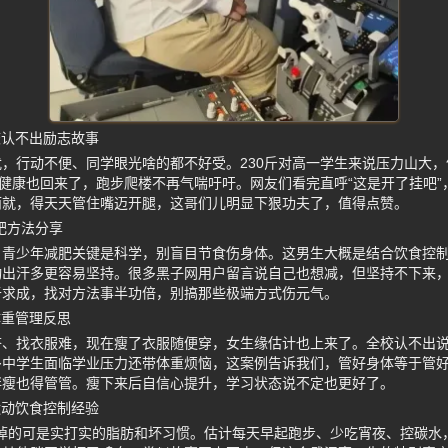
校认不出励志故事
，行动不便、同学眼光啥的都不好受。230斤对高一学生来说压力山大
，健康也回来了，跑步爬楼不再气喘吁吁。网友们看完直呼“这是开了挂吧
而就，得天天管住嘴迈开腿，这哥们儿明显下狠功夫了，值得点赞。
减肥方法分享
，青少年减肥关键是科学，别盲目节食伤身体。这男生大概是结合饮食控
动出汗多更容易坚持。很多黑子网用户留言说自己也想减，但坚持不下来
于求成，找对方法事半功倍，别搞那些极端方式伤元气。
体重管理反思
挤、找衣服难，现在瘦了衣服随便穿，女生缘估计也上来了。全校认不出
多中学生面临学业压力还带体重烦恼，这案例告诉我们，管好身体等于管
胖瘦也得管管。瘦下来后自信心提升，学习状态说不定也更好了。
运动饮食控制经验
中间掉的可是实打实的脂肪和坏习惯。估计每天早起跑步、少吃宵夜、控碳