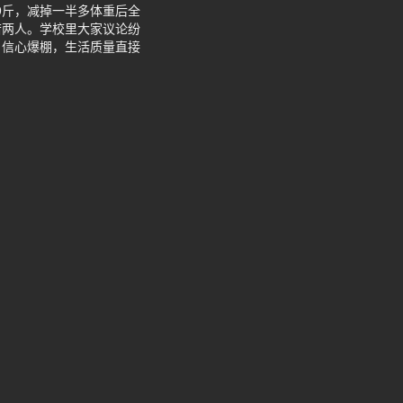
109斤，减掉一半多体重后全
若两人。学校里大家议论纷
自信心爆棚，生活质量直接