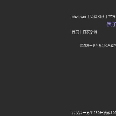
ehviewer
免费阅读
官方
黑
首页
丨
百家杂谈
武汉高一男生从230斤成
武汉高一男生230斤瘦成10