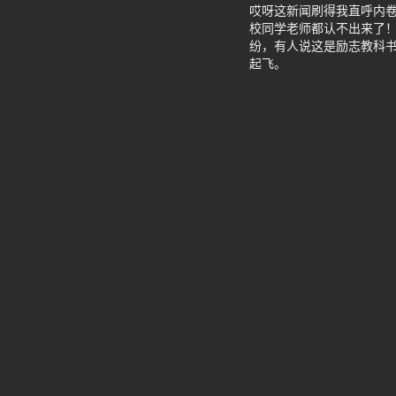
哎呀这新闻刷得我直呼内卷啊！
校同学老师都认不出来了
纷，有人说这是励志教科
起飞。