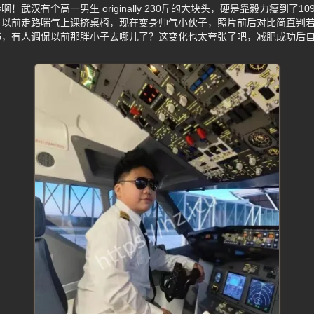
武汉有个高一男生 originally 230斤的大块头，硬是靠毅力瘦到了
！以前走路喘气上课挤桌椅，现在变身帅气小伙子，照片前后对比简直判
书，有人调侃以前那胖小子去哪儿了？这变化也太夸张了吧，减肥成功后