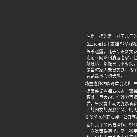
值得一提的是，对于儿子
陌生女友接手带娃 爷爷视
爷爷透露，儿子结识新女友
珩珩一同返回清远老家，
频通话，都能发现不对劲
是当时家人未曾想到，孩
悲剧最揪心的伏笔。
幼童遭多次脚踢重创离世 
据案件调查细节披露，郭
腹部，巨大的钝性外力直
后，生父竟主动为施暴者
上的网友的强烈愤慨。明
爷爷彻底心寒决裂，公开表
面对儿子的离谱操作，爷
一次次错误选择，亲手将