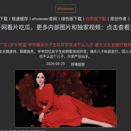
ehviewer
下载
极速缓存
ehviewer官网
绿色版下载
白色版下载
原创作者
子网看片吃瓜，更多内部图片和独家视频：点击查看
广东1岁半男童-爷爷痛诉孙子生前异常坚决不认儿子-遭生父女友踢打致
友长期虐待、脚踢致死，爷爷回忆孩子生前频繁哭闹异常，痛斥儿子纵容恶行，因儿
也不认这个儿子，只求严惩凶手。
2026-06-25
铁锤姐姐