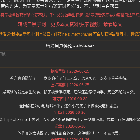
个儿子。他没有任何多余诉求，只坚定希望司法能够摒弃这份荒唐的谅解
严厉的判决，为无辜离世的小珩珩讨回公道，不让悲剧白白落幕。
半男童被虐致死
爷爷心寒不认儿子
生父为凶手出谅解书
幼童遭受家庭暴力离世
司法严惩
转载自黑子网，更多本文资料/独家视频：请看原文
送“我要最新网址”到本站官方邮箱 heizi.me@pm.me 可自动获得最新网址。
精彩用户评论 - ehviewer
2026-06-25
糖醋里脊
看完真的破防了，一岁多的孩子何其无辜，怎么忍心一次次下重手虐待。
2026-06-25
上好嘉嘉
最离谱的就是亲生父亲，孩子被活活打死，居然还能原谅凶手，完全不配为人父。
2026-06-25
可可西
全网都在为小珩珩鸣不平，这么小的孩子不该承受这种恶意。
2026-06-26
行简
网 https://hz.one 上面说，长期虐待不是临时失手，是刻意施暴，根本不存在谅解的
2026-06-26
岚莺
爷爷真的太清醒了，换谁都会心寒，这种糊涂儿子，不认也罢。
2026-06-26