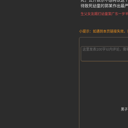
死，公开表示不想再认这
待致死幼童的郭某作出最
生父女友踢打幼童案
广东一岁
小提示：如遇到本页链接失效，请发
黑子