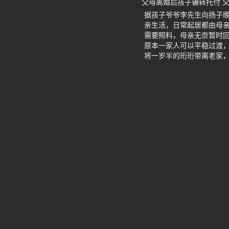
父母离婚后孩子辗转托付 
据孩子爷爷李先生向扬子
亲生活，日常起居都由母
需要照料，母亲无奈暂时
原本一家人可以平稳过渡
将一岁半的珩珩带离老家