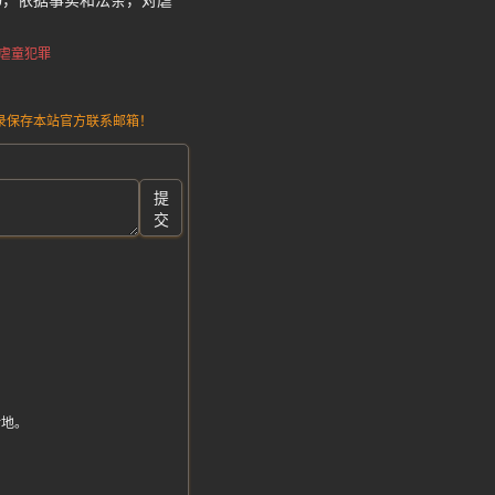
书，依据事实和法条，对虐
虐童犯罪
请记录保存本站官方联系邮箱！
提
交
余地。