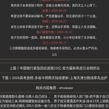
小程同学
离异孩子本身就缺少陪伴，还被父亲推向深渊，真的太让人心疼了。
2026-06-26
岚莺
希望法院不要采纳谅解书，严惩虐童凶手，给无辜的孩子一个公道。
2026-06-27
陈翔
亲生父亲亲手葬送孩子的一生，还帮凶手求情，简直让人无法理解。
2026-06-27
格小格爱钓鱼
孩子生前视频一直哭，原来都是在求救，小小年纪承受了太多痛苦。
2026-06-27
占儿
三次脚踢腹部造成多器官破裂，施暴者手段残忍，必须从重从严判决。
1/1
中国银行紧急回应逃税23亿-官方最新表态引全网热议
2026高考放榜-多省今明两天陆续更新-上海天津分数线率先出炉
相关内容推荐 - ehviewer
包头30岁女警陈佳鑫-飞身一跃救跳楼群众遇难-功救人自己却壮烈牺牲
日常用品内置微型针孔摄像-沦为偷拍工具-网络暗藏偷拍设备灰色产业链
男子拔牙遭遇连环失误-挂水13天上颌
-全家支持新式婚礼-305人到场一桌八百