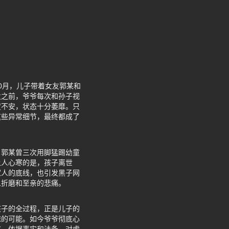
0月，儿子带着女友郭某和
发之前，爷爷每次和孙子视
度不安，状态十分萎靡。只
这些异常细节，最终都成了
，郭某曾三次用脚猛踢幼童
让人心寒的是，孩子离世
家人的底线，也引发黑子网
人折磨和至亲的悲痛。
孩子的全过程，正是儿子的
谅的可能。如今爷爷彻底心