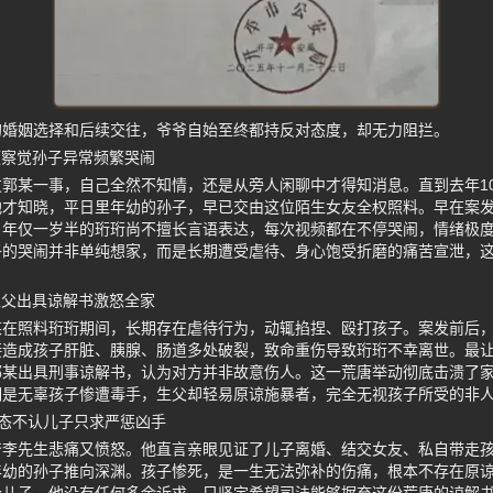
的婚姻选择和后续交往，爷爷自始至终都持反对态度，却无力阻拦。
频察觉孙子异常频繁哭闹
郭某一事，自己全然不知情，还是从旁人闲聊中才得知消息。直到去年1
他才知晓，平日里年幼的孙子，早已交由这位陌生女友全权照料。早在案
。年仅一岁半的珩珩尚不擅长言语表达，每次视频都在不停哭闹，情绪极
子的哭闹并非单纯想家，而是长期遭受虐待、身心饱受折磨的痛苦宣泄，
生父出具谅解书激怒全家
某在照料珩珩期间，长期存在虐待行为，动辄掐捏、殴打孩子。案发前后
接造成孩子肝脏、胰腺、肠道多处破裂，致命重伤导致珩珩不幸离世。最
郭某出具刑事谅解书，认为对方并非故意伤人。这一荒唐举动彻底击溃了
明是无辜孩子惨遭毒手，生父却轻易原谅施暴者，完全无视孩子所受的非
态不认儿子只求严惩凶手
爷李先生悲痛又愤怒。他直言亲眼见证了儿子离婚、结交女友、私自带走
年幼的孙子推向深渊。孩子惨死，是一生无法弥补的伤痛，根本不存在原