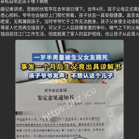
父亲私自带走孩子埋下祸根
晚报记者讲述，悲剧的伏笔早在去年就已埋下。去年4月，孩子父母正式离
亲悉心照料，爷爷也会抽空上门帮忙照看，孩子状态一直安稳健康。直至去
回老家，无暇兼顾孩子。当时爷爷忙于工作无法脱身，孩子父亲便主动请
，等家人忙完再交接孩子，可父子二人后续爆发激烈争吵，赌气之下的父
，独自前往江门工作生活，彻底脱离了家人的监护视线，也让孩子从此落