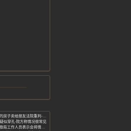
男子偷偷换掉他人房门锁-把不属于自己的房子卖给朋友法院重判-冒充房主
窦疑似穿孔-院方称情况很常见
女子称暴雨躲文旅局门口遭保安驱赶-文旅局工作人员表示会将情况记录并反馈