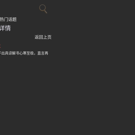
热门话题
详情
返回上页
死
子出具谅解书心寒至极，直言再