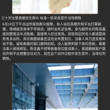
三十岁女警救援轻生群众 纵身一跃突发意外当场牺牲
6月18日下午派出所接到群众报警，有人站在高楼外侧平台打算跳
楼，情绪崩溃身体不停晃动，随时会失足坠楼。身为副所长的陈佳鑫
接到警情没半点耽搁，直接带人赶往现场。到现场后所有人都清楚局
势有多凶险，高空救援装备还没完全布置到位，当事人体力透支根本
站不稳，留给救援的窗口期特别短。没人能预判接下来的悲剧，看着
当事人摇摇欲坠，陈佳鑫不想等装备就位耽误救人，直接翻越窗户跳
向外侧平台想要拉住对方，就在这个动作过程中发生意外，当场壮烈
牺牲。