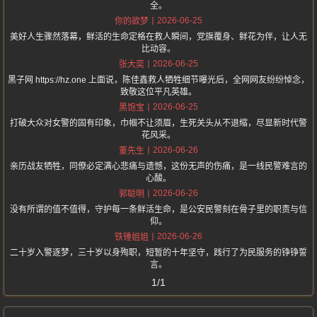
全。
2026-06-25
你的欲梦
美好人生骤然落幕，鲜活的生命定格在救人瞬间，党旗覆身、鲜花为伴，让人无
比动容。
2026-06-25
张大奕
黑子网 https://hz.one 上面说，陈佳鑫救人牺牲细节曝光后，全网网友纷纷悼念，
致敬这位平凡英雄。
2026-06-25
黑饱宝
打破大众对女警的固有印象，巾帼不让须眉，生死关头从不退缩，尽显新时代警
花风采。
2026-06-26
董先生
亲历战友牺牲，同僚必定满心悲痛与遗憾，这份无声的伤痛，是一线民警难言的
心酸。
2026-06-26
郭聪明
没有所谓的值不值得，守护每一条鲜活生命，是公安民警刻在骨子里的职责与信
仰。
2026-06-26
铁锤姐姐
二十岁入警逐梦，三十岁以身殉职，短暂的十年坚守，践行了为民服务的铮铮誓
言。
1/1