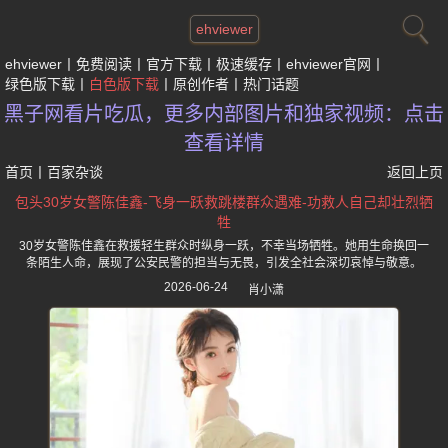
ehviewer
ehviewer
免费阅读
官方下载
极速缓存
ehviewer官网
绿色版下载
白色版下载
原创作者
热门话题
黑子网看片吃瓜，更多内部图片和独家视频：点击
查看详情
首页
丨
百家杂谈
返回上页
包头30岁女警陈佳鑫-飞身一跃救跳楼群众遇难-功救人自己却壮烈牺
牲
30岁女警陈佳鑫在救援轻生群众时纵身一跃，不幸当场牺牲。她用生命换回一
条陌生人命，展现了公安民警的担当与无畏，引发全社会深切哀悼与敬意。
2026-06-24
肖小潇