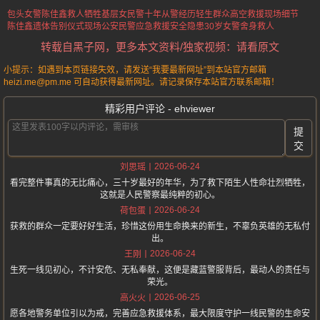
包头女警陈佳鑫救人牺牲
基层女民警十年从警经历
轻生群众高空救援现场细节
陈佳鑫遗体告别仪式现场
公安民警应急救援安全隐患
30岁女警舍身救人
转载自黑子网，更多本文资料/独家视频：请看原文
小提示：如遇到本页链接失效，请发送“我要最新网址”到本站官方邮箱
heizi.me@pm.me 可自动获得最新网址。请记录保存本站官方联系邮箱！
精彩用户评论 - ehviewer
提
交
2026-06-24
刘思瑶
看完整件事真的无比痛心，三十岁最好的年华，为了救下陌生人性命壮烈牺牲，
这就是人民警察最纯粹的初心。
2026-06-24
荷包蛋
获救的群众一定要好好生活，珍惜这份用生命换来的新生，不辜负英雄的无私付
出。
2026-06-24
王刚
生死一线见初心，不计安危、无私奉献，这便是藏蓝警服背后，最动人的责任与
荣光。
2026-06-25
高火火
愿各地警务单位引以为戒，完善应急救援体系，最大限度守护一线民警的生命安