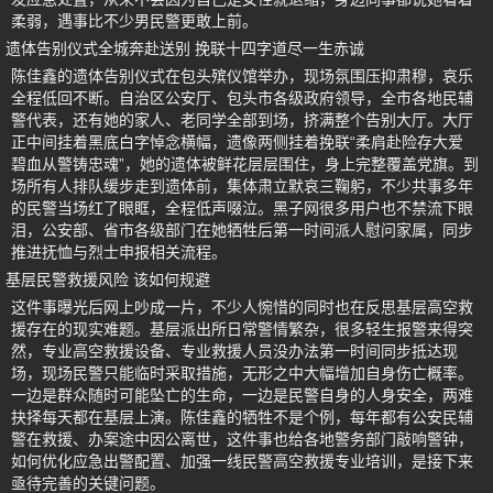
柔弱，遇事比不少男民警更敢上前。
遗体告别仪式全城奔赴送别 挽联十四字道尽一生赤诚
陈佳鑫的遗体告别仪式在包头殡仪馆举办，现场氛围压抑肃穆，哀乐
全程低回不断。自治区公安厅、包头市各级政府领导，全市各地民辅
警代表，还有她的家人、老同学全部到场，挤满整个告别大厅。大厅
正中间挂着黑底白字悼念横幅，遗像两侧挂着挽联“柔肩赴险存大爱
碧血从警铸忠魂”，她的遗体被鲜花层层围住，身上完整覆盖党旗。到
场所有人排队缓步走到遗体前，集体肃立默哀三鞠躬，不少共事多年
的民警当场红了眼眶，全程低声啜泣。黑子网很多用户也不禁流下眼
泪，公安部、省市各级部门在她牺牲后第一时间派人慰问家属，同步
推进抚恤与烈士申报相关流程。
基层民警救援风险 该如何规避
这件事曝光后网上吵成一片，不少人惋惜的同时也在反思基层高空救
援存在的现实难题。基层派出所日常警情繁杂，很多轻生报警来得突
然，专业高空救援设备、专业救援人员没办法第一时间同步抵达现
场，现场民警只能临时采取措施，无形之中大幅增加自身伤亡概率。
一边是群众随时可能坠亡的生命，一边是民警自身的人身安全，两难
抉择每天都在基层上演。陈佳鑫的牺牲不是个例，每年都有公安民辅
警在救援、办案途中因公离世，这件事也给各地警务部门敲响警钟，
如何优化应急出警配置、加强一线民警高空救援专业培训，是接下来
亟待完善的关键问题。