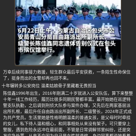
万幸后续同事接力救援，轻生群众最后平安获救，一条陌生性命保住
了，挺身而出的女警却再也回不来。
十年辗转多公安岗位 温柔姑娘骨子里藏着无畏担当
陈佳鑫1996年出生，2016年刚满二十岁就进入公安队伍，算下来整整
十年一线工作经历，履历比很多同期民警都丰富。最开始她在巡逻特
警支队执勤，之后调到刑侦大队参与案件办理，又先后在两家基层派
出所扎根，最后升任自由路派出所副所长、二级警长，2024年正式成
为共产党员。生活里她是性格明朗温柔的普通女孩，是父母时时牵挂
的女儿，私下待人温和细心，和同事相处从来没有架子。可只要穿上
警服，遇到危险永远冲在最前面，不管是日常调解邻里纠纷，还是突
发应急处置，从来不会因为自己是女性就退缩，身边同事都说她看着