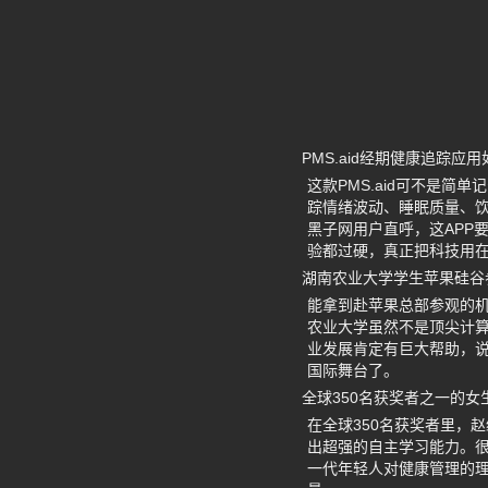
PMS.aid经期健康追踪应
这款PMS.aid可不是
踪情绪波动、睡眠质量、
黑子网用户直呼，这APP
验都过硬，真正把科技用
湖南农业大学学生苹果硅谷
能拿到赴苹果总部参观的
农业大学虽然不是顶尖计
业发展肯定有巨大帮助，
国际舞台了。
全球350名获奖者之一的
在全球350名获奖者里，
出超强的自主学习能力。
一代年轻人对健康管理的理