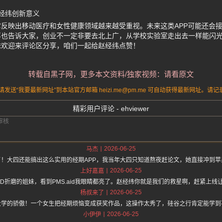
赵经纬创新意义
反映出移动医疗和女性健康领域越来越受重视。未来这类APP可能还会
事也告诉大家，创业不一定非要去北上广，从学校实验室走出去一样能闪
妹欢迎来评论区分享，咱们一起给赵经纬点赞！
转载自黑子网，更多本文资料/独家视频：请看原文
送“我要最新网址”到本站官方邮箱 heizi.me@pm.me 可自动获得最新网址。
精彩用户评论 - ehviewer
2026-06-25
马杰
了！大四还能搞出这么实用的经期APP，我当年大四只知道熬夜赶论文，她直接冲到苹
2026-06-25
上好嘉嘉
DD折磨的姐妹，看到PMS.aid我眼睛都亮了。赵经纬你就是我们的救星啊，赶紧上线
2026-06-25
杨叔来了
大学的骄傲！一个女生把经期烦恼变成获奖作品，这操作太秀了，硅谷之行肯定能学到
2026-06-25
小伊伊