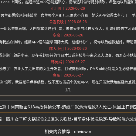
s://hz.one 上面说，赵经纬这APP功能超贴心，情绪追踪做得特别细致，希望她以后
2026-06-26
小叶叶
个男生都想给赵经纬鼓掌，女生每个月那几天确实不容易，她这APP做得太有心了，苹
2026-06-26
鱼香晚晚
名之一听起来就高端，大四就拿到硅谷门票，未来妥妥的科技女强人，姐妹们快去学习她
2026-06-26
多余
得我热血沸腾，经期APP居然能拿国际大奖，赵经纬你牛，祝你以后越做越好，帮助
2026-06-26
陈大小姐
得经期问题是小事，现在看赵经纬的作品才知道科技能带来这么大改变，强烈支持她
2026-06-27
韩美娟
励志了！农业大学走出来的女生开发者，打破刻板印象，PMS.aid绝对是女生必备神
2026-06-27
臭蛋
嫉妒恨啊，我要是早点学编程，说不定也能搞个类似APP，现在只能默默给赵经纬点赞
1/1
河南新密613事故详情公布-造纸厂浆池清理致3人死亡-原因正在调
四川女子吃火锅误食2.2厘米长铁丝-目前身体状况稳定-导致喉咙六处
相关内容推荐 - ehviewer