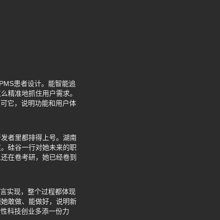
征PMS患者设计。能智能追
这么精准地抓住用户需求。
认可它，说明功能和用户体
开发者里都排得上号。湖南
道。硅谷一行对她未来的职
人还在卷考研，她已经卷到
语言实现，整个过程都体现
题她敢做、能做好，说明新
女性科技创业多添一份力