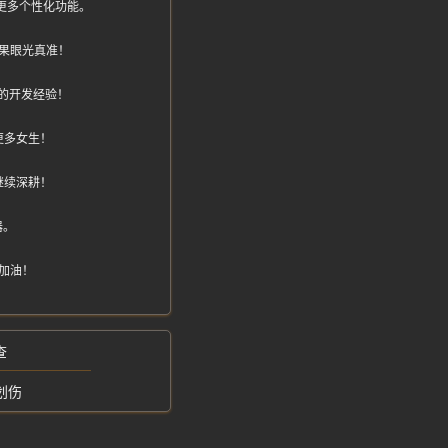
能加更多个性化功能。
果眼光真准！
的开发经验！
更多女生！
继续深耕！
器。
加油！
查
划伤