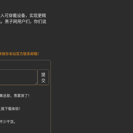
接入可穿戴设备，实现更精
光。黑子网用户们，你们说
请记录保存本站官方联系邮箱！
提
交
果总部，羡慕哭了！
让我下载体验！
不少干货。