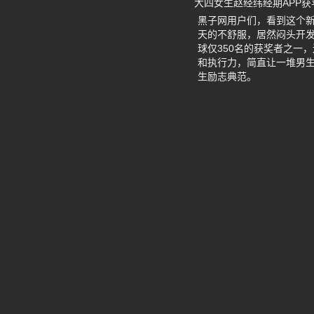
大四女生赵经纬经期APP获
黑子网用户们，看到这个新
天的不舒服，居然闷头开发出一
球仅350名的获奖者之一
和执行力，简直让一堆男
生励志典范。