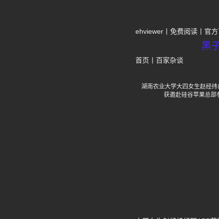
ehviewer
免费阅读
官方
黑
首页
丨
百家杂谈
湖南农业大学大四女生赵经纬自主
获邀赴硅谷苹果总部