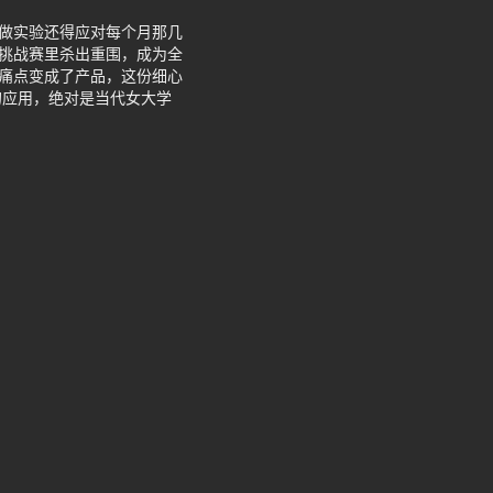
课做实验还得应对每个月那几
t学生挑战赛里杀出重围，成为全
实痛点变成了产品，这份细心
的应用，绝对是当代女大学