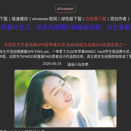
ehviewer
下载
极速缓存
ehviewer官网
绿色版下载
白色版下载
原创作者
子网看片吃瓜，更多内部图片和独家视频：点击查看
大四女生开发经期APP获苹果大奖-赵经纬成为全球350名获奖者之一
开发经期健康APP PMS.aid，一举拿下2026年苹果WWDC Swift学生挑战赛大
参观。这款专为PMDD和重度PMS患者设计的追踪应用，真正把女生经期烦恼变成了
2026-06-25
涵涵小仙女晒