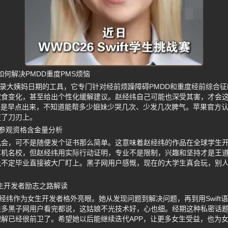
用如何解决PMDD重度PMS烦恼
简单记录大姨妈日期的工具，它专门针对经前烦躁障碍PMDD和重度经前综合
饮食变化，甚至给出个性化缓解建议。赵经纬自己可能也深受其害，才会
要是早点出来，不知道能帮多少姐妹少哭几次、少发几次脾气。苹果官方
在了刀刃上。
参观资格含金量分析
机会，可不是随便发个证书那么简单。这意味着赵经纬的作品在全球学生
算机名校，但赵经纬用实际行动证明，专业不是限制，兴趣和坚持才是王
说不定毕业直接被大厂盯上。黑子网用户感慨，现在的大学生真会玩，别
女生开发者励志之路解读
赵经纬作为女生开发者格外亮眼。她从发现问题到解决问题，再到用Swift
很多黑子网用户看完都说，这姑娘不光技术好，心也细。经期这种私密话
解已经很前卫了。希望她以后能继续迭代APP，让更多女生受益，也为