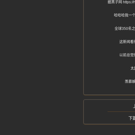
据黑子网 http
哈哈哈我一
全球350
这新闻看
以前总觉
太
羡慕