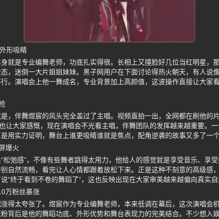
星外形吸睛
本身就是专业编舞老师，功底扎实得很。长相上又撞脸好几位当红明星，
状态，迷倒一大片姐姐妹妹。黑子网用户在下面讨论得热火朝天，有人说
行。演唱会上他一舞成名，专业背景加上高颜值，这波操作直接让大家看
抢
就是，伴舞煜宸的风头完全盖过了主唱。视频直拍一出，全网都在刷他的
儿也让大家感慨，现在演唱会不光看主唱，伴舞团队的发挥越来越重要。
算是用实力证明，舞台上谁更吸睛谁就是焦点，配角逆袭的故事又多了一
屏爆火
“松弛感”，不像有些舞者跳得太用力，他给人的感觉就是享受音乐、享
特别自然流畅，看完让人心情都跟着放松下来。正是这种不刻意的高级感
说“终于看到不卷的舞蹈了”，这也反映出现在大家审美越来越偏向真实
10万粉丝暴涨
这数据涨得太夸张了。煜宸作为专业编舞老师，本来低调在幕后，这次演唱会
涨粉背后是他的舞蹈功底、外形优势和舞台表现力的完美结合。不少想入