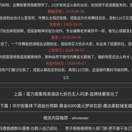
的妈呀，这舞蹈看得我都想学了，23岁就有这么稳的台风，松弛感不是谁都能有的，
2026-06-26
糖醋里脊
徐良粉丝估计心里苦吧，伴舞比主唱还吸睛，煜宸这外形和舞技双杀，涨粉110万实
2026-06-26
狗蛋姨
们快去刷视频啊，煜宸那眼神杀配合动作，专业编舞老师果然不一样，看完心情都变
2026-06-26
夏夏
意思了，一个伴舞能把演唱会话题抢走，煜宸用实力告诉大家，机会来了就要抓住，涨
2026-06-27
上官带刀
到煜宸视频我直接截图保存，那种自然不做作的舞姿太戳我了，撞脸明星还这么有才
2026-06-27
机智的碎月
网用户们都讨论疯了，煜宸从幕后走到台前，两周110万粉，这波操作教科书级别啊，
1/1
富力密集甩卖酒店七折仍无人问津-底牌快要卖光了
华尔街集体下调金价预期-黄金6000美元梦碎在即-鹰派美联储发威
相关内容推荐 - ehviewer
包头30岁女警陈佳鑫-飞身一跃救跳楼群众遇难-功救人自己却壮烈牺牲