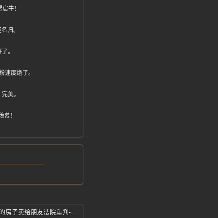
煜宸牛！
至名归。
好了。
粉速度绝了。
，完美。
羡慕！
男子偷偷换掉他人房门锁-把不属于自己的房子卖给朋友法院重判-冒充房主