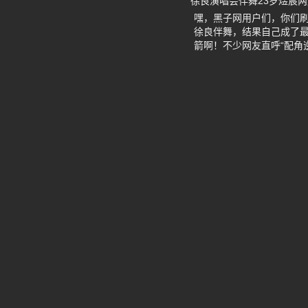
徐良演唱会伴舞23岁煜宸两
嘿，黑子网用户们，你们刷
徐良伴舞，结果自己成了最
箭啊！不少网友直呼“配角