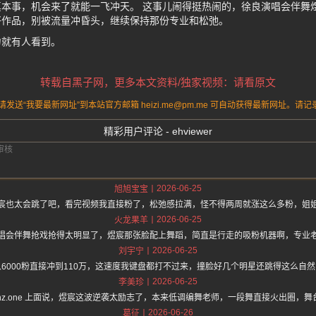
本事，机会来了就能一飞冲天。 这事儿闹得挺热闹的，徐良演唱会伴舞
好作品，别被流量冲昏头，继续保持那份专业和松弛。
力就有人看到。
转载自黑子网，更多本文资料/独家视频：请看原文
送“我要最新网址”到本站官方邮箱 heizi.me@pm.me 可自动获得最新网址。
精彩用户评论 - ehviewer
2026-06-25
旭旭宝宝
宸也太会跳了吧，看完视频我直接粉了，松弛感拉满，怪不得两周就涨这么多粉，姐
2026-06-25
火龙果羊
唱会伴舞抢戏抢得太明显了，煜宸那张脸配上舞蹈，简直是行走的吸粉机器啊，专业
2026-06-25
刘宇宁
6000粉直接冲到110万，这速度我键盘都打不过来，撞脸好几个明星还跳得这么自
2026-06-25
李美珍
ps://hz.one 上面说，煜宸这波逆袭太励志了，本来低调编舞老师，一段舞直接火出圈，
2026-06-26
葛征