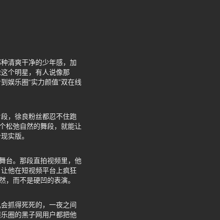
那种清爽干净的少年感，加
像这个明星，有人说像那
到娱乐圈“实力颜值”双在线
片段，徐良粉丝都忍不住跑
一个松弛自然的舞段，就能让
个现实版。
受舞台。那段直拍视频里，他
，让他在短视频平台上疯狂
自然，而不是硬凹的表演。
机会抓得死死的，一夜之间
娱乐圈的黑子网用户都把他