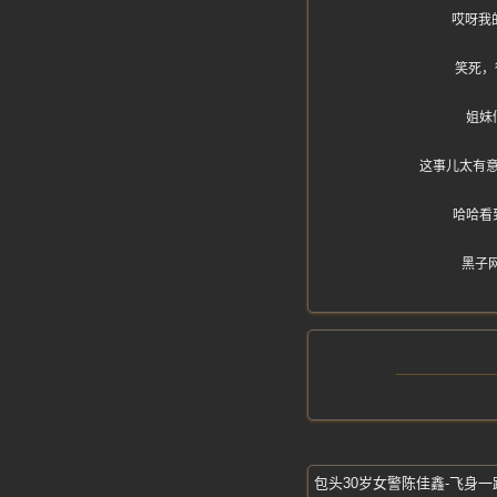
哎呀我
笑死，
姐妹
这事儿太有
哈哈看
黑子