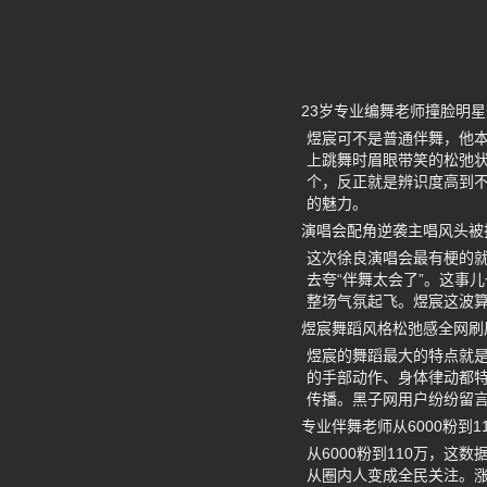
23岁专业编舞老师撞脸明
煜宸可不是普通伴舞，他
上跳舞时眉眼带笑的松弛
个，反正就是辨识度高到不
的魅力。
演唱会配角逆袭主唱风头被
这次徐良演唱会最有梗的
去夸“伴舞太会了”。这事
整场气氛起飞。煜宸这波
煜宸舞蹈风格松弛感全网刷
煜宸的舞蹈最大的特点就是
的手部动作、身体律动都
传播。黑子网用户纷纷留言
专业伴舞老师从6000粉到1
从6000粉到110万，
从圈内人变成全民关注。