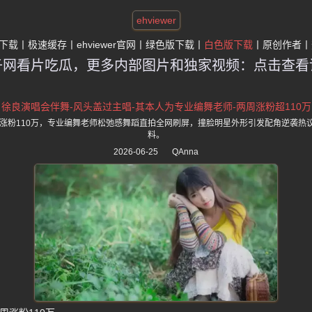
ehviewer
下载
极速缓存
ehviewer官网
绿色版下载
白色版下载
原创作者
子网看片吃瓜，更多内部图片和独家视频：点击查看
徐良演唱会伴舞-风头盖过主唱-其本人为专业编舞老师-两周涨粉超110万
周涨粉110万，专业编舞老师松弛感舞蹈直拍全网刷屏，撞脸明星外形引发配角逆袭热
料。
2026-06-25
QAnna