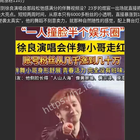
周涨粉110万
到徐良演唱会那段松弛感满分的伴舞视频没？23岁的煜宸一出场就直接
大亮点。短短两周时间，从原本只有6000多粉丝的小透明，直接暴涨到1
逆袭太真实”，他的舞蹈不刻意卖力，就那种自然随性的感觉，配上舞台