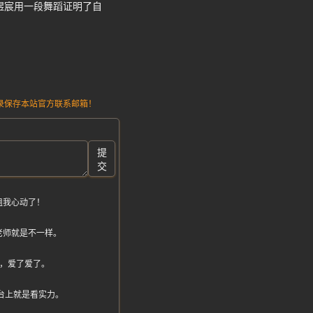
煜宸用一段舞蹈证明了自
请记录保存本站官方联系邮箱！
提
交
姐我心动了！
老师就是不一样。
然，爱了爱了。
舞台上就是看实力。