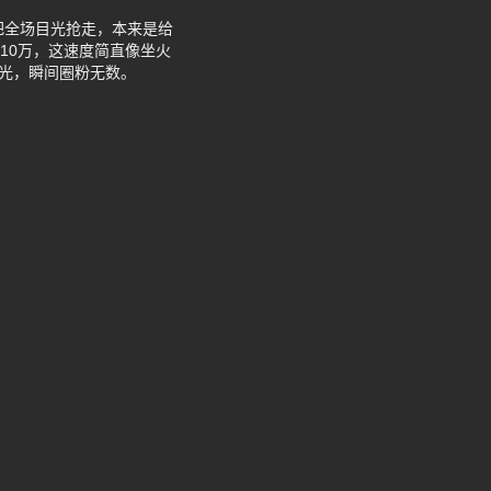
把全场目光抢走，本来是给
10万，这速度简直像坐火
灯光，瞬间圈粉无数。