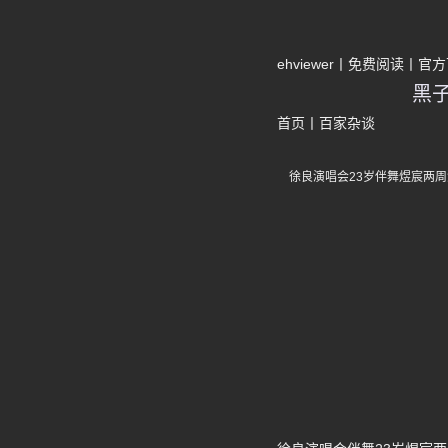
ehviewer
免费阅读
官方
黑
首页
丨
百家杂谈
徐良演唱会23岁伴舞煜宸两