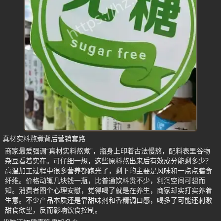
真材实料熬煮背后营销套路
商家最爱强调“真材实料熬煮”，瓶身上印着古法慢熬，配料表里谷物
杂豆看着实在。可仔细一想，这些原料熬出来后有效成分能剩多少？
高温加工过程中很多营养都跑光了，剩下的主要是风味和一点点膳食
纤维。价格动辄几块钱一瓶，比普通饮料贵不少，利润空间可想而
知。消费者图个心理安慰，觉得喝了就是在养生，商家却实打实养着
生意。不少产品本质还是靠甜味剂和香精调口感，喝多了可能还刺激
甜食欲望，反而影响饮食控制。