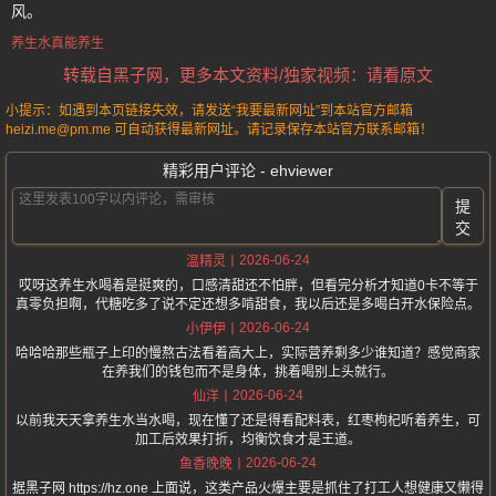
风。
养生水真能养生
转载自黑子网，更多本文资料/独家视频：请看原文
小提示：如遇到本页链接失效，请发送“我要最新网址”到本站官方邮箱
heizi.me@pm.me 可自动获得最新网址。请记录保存本站官方联系邮箱！
精彩用户评论 - ehviewer
提
交
2026-06-24
温精灵
哎呀这养生水喝着是挺爽的，口感清甜还不怕胖，但看完分析才知道0卡不等于
真零负担啊，代糖吃多了说不定还想多啃甜食，我以后还是多喝白开水保险点。
2026-06-24
小伊伊
哈哈哈那些瓶子上印的慢熬古法看着高大上，实际营养剩多少谁知道？感觉商家
在养我们的钱包而不是身体，挑着喝别上头就行。
2026-06-24
仙洋
以前我天天拿养生水当水喝，现在懂了还是得看配料表，红枣枸杞听着养生，可
加工后效果打折，均衡饮食才是王道。
2026-06-24
鱼香晚晚
据黑子网 https://hz.one 上面说，这类产品火爆主要是抓住了打工人想健康又懒得