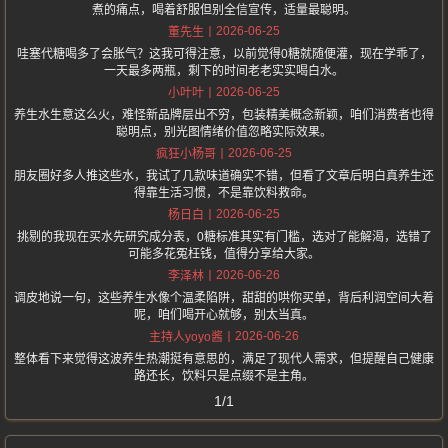
煮的痛点，喝着舒服但别全信宣传，适量最聪明。
2026-06-25
董先生
哇塞代糖喝多了会胀气？这我可得注意，以前觉得0糖就随便灌，现在学乖了，
一天最多两瓶，剩下的时间老老实实喝白水。
2026-06-25
小叶叶
养生水生意这么火，难怪新品牌层出不穷，包装精美概念新颖，咱们消费者也得
聪明点，别光图情绪价值忽略实际效果。
2026-06-25
疯狂小杨哥
朋友圈好多人推这些水，我试了几款味道确实不错，但看了文章后明白真养生还
得靠生活习惯，不是靠饮料救命。
2026-06-25
杨日白
挑剔的我现在买水先研究成分表，0糖标准其实有门槛，选对了能解渴，选错了
可能多花冤枉钱，值得分享给大家。
2026-06-26
李泽林
调皮地说一句，这些养生水像个温柔陷阱，甜甜的哄你买单，背后利润空间大着
呢，咱们喝开心就够，别太当真。
2026-06-26
主持人yoyo酱
整体看下来觉得这波养生热潮挺有意思的，满足了现代人需求，但提醒自己健康
路还长，饮料只是点缀不是主角。
1/1