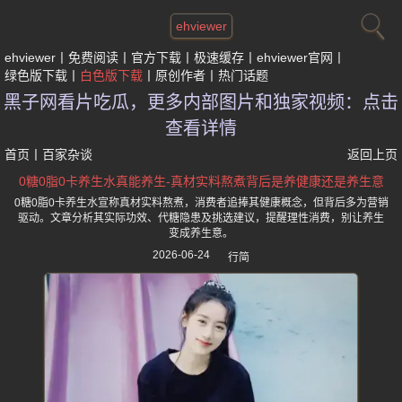
ehviewer
ehviewer
免费阅读
官方下载
极速缓存
ehviewer官网
绿色版下载
白色版下载
原创作者
热门话题
黑子网看片吃瓜，更多内部图片和独家视频：点击
查看详情
首页
丨
百家杂谈
返回上页
0糖0脂0卡养生水真能养生-真材实料熬煮背后是养健康还是养生意
0糖0脂0卡养生水宣称真材实料熬煮，消费者追捧其健康概念，但背后多为营销
驱动。文章分析其实际功效、代糖隐患及挑选建议，提醒理性消费，别让养生
变成养生意。
2026-06-24
行简