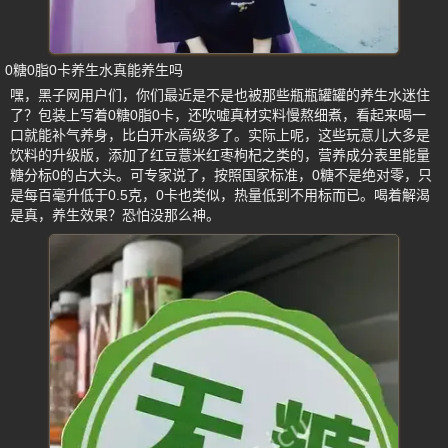
0糖0脂0卡养生水真能养生吗
嘿，黑子网用户们，你们最近是不是也被那些瓶瓶罐罐的养生水迷住
了？包装上写着0糖0脂0卡，还吹嘘真材实料慢熬细煮，看起来喝一
口就能补气养身，比白开水高级多了。实际上呢，这些玩意儿大多是
饮料的升级版，添加了红豆薏米红枣枸杞之类的，营养成分表里能量
糖分标0的占大头。可专家说了，按照国家标准，0糖不是绝对零，只
是每百毫升低于0.5克，0卡也类似，热量低到不用标而已。喝着解渴
是真，养生效果？恐怕没那么神。