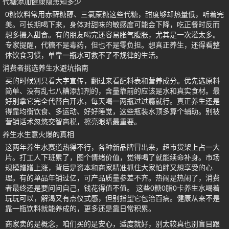
代糖添加健康隐患知多少
0糖饮料常用赤藓糖醇、三氯蔗糖这些代糖，甜度够却热量低，听着完
美。可长期喝下来，身体对甜味的敏感度可能会下降，吃正餐时反而
想多摄入甜食。有的朋友喝完还容易胀气腹胀，尤其是一次灌太多。
专家提醒，代糖不是毒药，但也不是零负担。想真正养生，还得看整
体饮食习惯，单靠一瓶水可救不了不规律的生活。
消费者挑选养生水避坑指南
买的时候别只看大字宣传，翻过来看配料表和营养成分。优先选原料
简单、没有乱七八糟添加剂的，含量靠前的应该是水和真实食材。最
好别拿它完全代替白开水，每天喝一两瓶过过瘾就行。真正养生还是
得靠均衡饮食、多运动、好好睡觉，这些瓶装水顶多算个辅助。别被
营销话术忽悠交智商税，擦亮眼睛最重要。
养生水生意火爆的真相
这两年养生水赛道热得不行，各种新品牌冒出来，超市货架上占一大
片。打工人下班累了，图个情绪价值，觉得喝了就能续命补身。市场
规模蹭蹭上涨，背后是资本和商家精准抓住大家怕胖又想享受的心
理。有的单品年销过亿，可产品质量参差不齐。热闹是热闹了，消费
者最终还是要问问自己，钱花得值不值。 这些0糖0脂0卡养生水喝着
玩玩可以，解渴又有点仪式感，但别指望它包治百病。健康从来不是
靠一瓶饮料就能养成的，更多还是靠日常积累。
商家卖的是概念，咱们买的是安心，适度就好，别太较真也别盲目跟