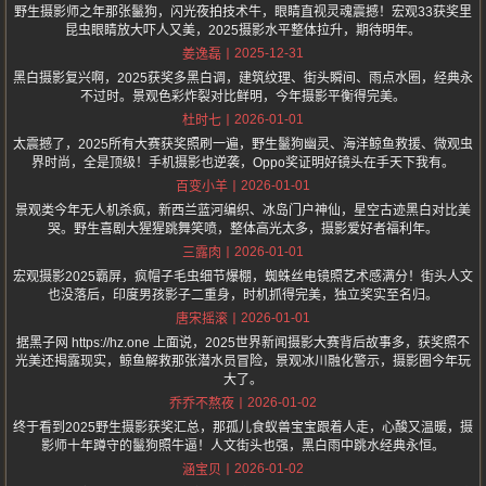
野生摄影师之年那张鬣狗，闪光夜拍技术牛，眼睛直视灵魂震撼！宏观33获奖里
昆虫眼睛放大吓人又美，2025摄影水平整体拉升，期待明年。
2025-12-31
姜逸磊
黑白摄影复兴啊，2025获奖多黑白调，建筑纹理、街头瞬间、雨点水圈，经典永
不过时。景观色彩炸裂对比鲜明，今年摄影平衡得完美。
2026-01-01
杜时七
太震撼了，2025所有大赛获奖照刷一遍，野生鬣狗幽灵、海洋鲸鱼救援、微观虫
界时尚，全是顶级！手机摄影也逆袭，Oppo奖证明好镜头在手天下我有。
2026-01-01
百变小羊
景观类今年无人机杀疯，新西兰蓝河编织、冰岛门户神仙，星空古迹黑白对比美
哭。野生喜剧大猩猩跳舞笑喷，整体高光太多，摄影爱好者福利年。
2026-01-01
三露肉
宏观摄影2025霸屏，疯帽子毛虫细节爆棚，蜘蛛丝电镜照艺术感满分！街头人文
也没落后，印度男孩影子二重身，时机抓得完美，独立奖实至名归。
2026-01-01
唐宋摇滚
据黑子网 https://hz.one 上面说，2025世界新闻摄影大赛背后故事多，获奖照不
光美还揭露现实，鲸鱼解救那张潜水员冒险，景观冰川融化警示，摄影圈今年玩
大了。
2026-01-02
乔乔不熬夜
终于看到2025野生摄影获奖汇总，那孤儿食蚁兽宝宝跟着人走，心酸又温暖，摄
影师十年蹲守的鬣狗照牛逼！人文街头也强，黑白雨中跳水经典永恒。
2026-01-02
涵宝贝