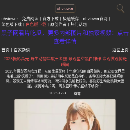
ehviewer
ehviewer
免费阅读
官方下载
极速缓存
ehviewer官网
绿色版下载
白色版下载
原创作者
热门话题
黑子网看片吃瓜，更多内部图片和独家视频：点击
查看详情
首页
丨
百家杂谈
返回上页
2025摄影高光-野生动物年度王者照-景观星空黑白神作-宏观微观惊艳
瞬间
2025年摄影圈彻底炸锅！从野生摄影师十年蹲守拍到幽灵鬣狗，到宏观世界里
毛毛虫戴“疯帽子”，再到街头男孩雨中跃起黑白神作，各种国际大赛获奖照刷
屏。景观无人机俯瞰冰川河流，海洋潜水员解救鲸鱼，喜剧野生动物跳舞大猩
猩，视觉冲击拉满，网友直呼“手机壁纸不够换”！
2025-12-31
岚莺