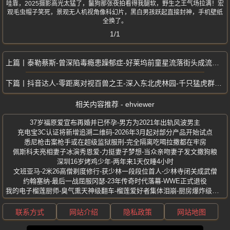
哇靠，2025摄影高光太猛了，鬣狗那张夜拍看得我腿软，野生之王气场拉满！宏
观毛虫帽子笑死，景观无人机视角像科幻片，黑白男孩跃起直接封神，手机壁纸
全换了。
1/1
泰勒蔡斯-曾深陷毒瘾患躁郁症-好莱坞前童星流落街头成流浪汉
抖音达人-零距离对视百兽之王-深入东北虎林园-千只猛虎群吼震天
相关内容推荐 - ehviewer
37岁福原爱宣布再婚并已怀孕-男方为2021年出轨风波男主
充电宝3C认证将新增追溯二维码-2026年3月起对部分产品开始试点
悉尼枪击案枪手或在超级监狱服刑-完全隔离吃喝拉撒都在牢房
佩斯科夫亮相妻子冰演秀恩爱-力挺妻子梦想-当众亲吻妻子发文撒狗粮
深圳16岁烤鸡少年-两年来1天仅睡4小时
文班亚马-2米26高僧剃度修行-获少林一段段位首人-少林寺闭关成武僧
约翰塞纳-最后一战屈服冈瑟-23年传奇时代落幕-WWE正式退役
我的电子榴莲厨师-臭气熏天神级翻车-榴莲爱好者集体泪崩-厨房爆炸级灾难
联系方式
网站介绍
隐私政策
网站地图