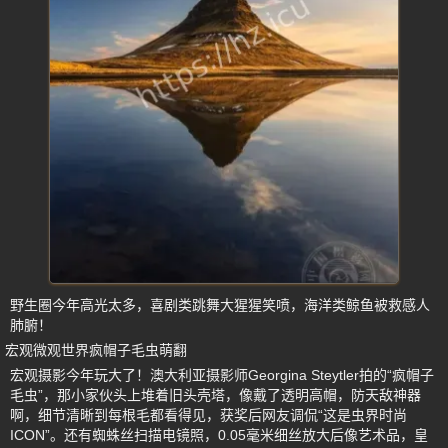
野生圈今年高光太多，喜剧类跳舞大猩猩笑喷，海洋类鲸鱼被救感人
肺腑！
宏观微观世界疯帽子毛虫萌翻
宏观摄影今年玩大了！澳大利亚摄影师Georgina Steytler拍的“疯帽子
毛虫”，那小家伙头上堆着旧头壳塔，像戴了透明高帽，防天敌神器
啊，细节清晰到每根毛都看得见，获奖后网友调侃“这是虫界时尚
ICON”。还有蜘蛛丝扫描电镜照，0.05毫米细丝放大后像艺术品，皇