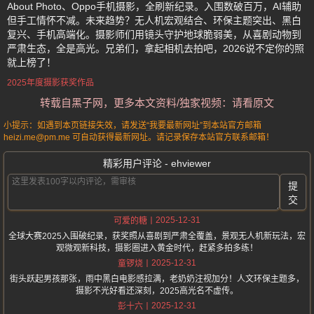
About Photo、Oppo手机摄影，全刷新纪录。入围数破百万，AI辅助
但手工情怀不减。未来趋势？无人机宏观结合、环保主题突出、黑白
复兴、手机高端化。摄影师们用镜头守护地球脆弱美，从喜剧动物到
严肃生态，全是高光。兄弟们，拿起相机去拍吧，2026说不定你的照
就上榜了！
2025年度摄影获奖作品
转载自黑子网，更多本文资料/独家视频：请看原文
小提示：如遇到本页链接失效，请发送“我要最新网址”到本站官方邮箱
heizi.me@pm.me 可自动获得最新网址。请记录保存本站官方联系邮箱！
精彩用户评论 - ehviewer
提
交
2025-12-31
可爱的糖
全球大赛2025入围破纪录，获奖照从喜剧到严肃全覆盖，景观无人机新玩法，宏
观微观新科技，摄影圈进入黄金时代，赶紧多拍多练！
2025-12-31
童锣烧
街头跃起男孩那张，雨中黑白电影感拉满，老奶奶注视加分！人文环保主题多，
摄影不光好看还深刻，2025高光名不虚传。
2025-12-31
彭十六