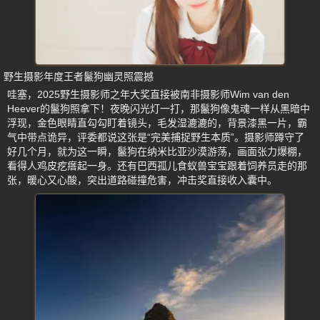
野生摄影年度王者鬣狗幽灵照震撼
哇塞，2025野生摄影师之年大奖直接被南非摄影师Wim van den
Heever的鬣狗照拿下！夜晚闪光灯一打，那鬣狗像鬼魂一样从黑暗中
浮现，金色眼睛直勾勾盯着镜头，毛发湿漉漉的，背景漆黑一片，霸
气中带点诡异，评委都说这张是“完美捕捉野生本质”。摄影师蹲守了
好几个月，就为这一瞬，鬣狗在纳米比亚沙漠游荡，画面张力爆棚，
看得人鸡皮疙瘩起一身。还有巴西孤儿食蚁兽宝宝跟着饲养员走的那
张，暖心又心酸，突出道路碰撞危害，冲击奖直接收入囊中。