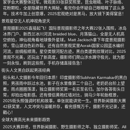
家学会大赛整体冠军。微观类33张获奖照里，昆虫眼睛、叶子脉络、
花粉颗粒，全是隐藏世界大揭秘，看完你会怀疑自己眼睛瞎了这么多
年。技术牛加上创意爆，2025宏观绝对是黑马，放大镜下美得窒息！
景观星空无人机神视角逆天
景观摄影2025直接起飞！国际景观摄影师之年大赛22张入围照，冰岛
冰界门户、新西兰冰川河流 braided blue、月落猫山，全是无人机高
空俯拍，神仙视角看地球像外星球。Matt Jackisch拿下年度景观摄影
师，雪山湖泊色彩炸裂。还有自然景观奖里Aoraki国家公园蓝水编织
河流，丝绸般顺滑。星空类银河配古迹，黑白类建筑纹理对比，2025
景观不光美，还玩出了新高度，摄影师们爬山涉水蹲守极光，就为那
一刻永恒，刷到这些照，手机存储直接告急！
街头人文黑白跃起男孩经典
街头和人文摄影今年回归本质！印度摄影师Subhran Karmakar的黑白
照，男孩雨中跃过水池，影子在水里像第二个自己，老奶奶台阶上望
着，雨点圈圈荡漾，独立摄影师奖第一名实至名归。加尔各答街头日
常，却拍出电影感。还有僧侣黄袍红墙对比，骑马少年轮胎框景，
2025街头照强调时机和故事，单张就能讲完一生。世界新闻摄影大赛
42获奖里，人文冲突与温暖并存，看完感慨万千，摄影不光记录，还
戳心！
全球大赛高光未来摄影趋势
2025大赛井喷，世界新闻摄影、野生摄影师之年、独立摄影师奖、All