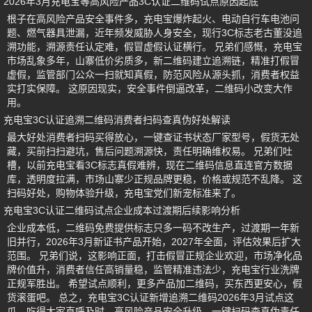
2026年3月充电宝等高风险产品3C认证二维码试点原因起底
根子在高风险产品安全事件多，充电宝爆炸起火、电动自行车电池问
题、燃气器具泄漏，近年频发威胁人身安全，现行3C标志老古董没追
溯功能，溯源责任认定难，假冒虚假认证横行。 兄弟们感慨，充电宝
市场乱象多年，山寨低价劣质多，新二维码建立追溯链，精准打假冒
虚假，监管部门公众一扫就知真假，防范风险从源头抓，消费者权益
实打实保障。 这原因现实，安全事件倒逼改革，二维码小改变大作
用。
充电宝3C认证追溯二维码消费者扫码查真伪好处解读
最大好处消费者扫码买得放心，一键查证书状态厂家型号，假货无处
藏，买前扫扫避坑，售后问题溯源快，责任明确维权易。 兄弟们吐
槽，以前充电宝看3C标志真假难辨，现在二维码信息直连官方数据
库，透明度拉满，市场山寨少正规品牌更稳，价格或规范不乱降。 这
扫码好处，购物体验升级，充电宝党们新宠标准来了。
充电宝3C认证二维码试点企业成本过渡期后续影响分析
企业成本低，二维码免费提供标志只多一码不改生产，过渡期一年新
旧并行，2026年3月新证书产品开始，2027年全面，评估效果后扩大
范围。 兄弟们说，这影响正面，打击假冒正规企业欢迎，市场净化品
牌价值升，消费者信任高销量稳，监管精准违法少，充电宝行业洗牌
正规军胜出。 希望试点顺利，更多产品加二维码，买东西更安心，假
货滚蛋吧。 总之，充电宝3C认证新增追溯二维码2026年3月试点这
瓜，吃得大家直呼及时，高风险产品安全升级，一键扫码查真伪责任