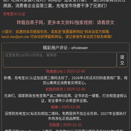
溯源，消费者企业监管三赢，充电宝市场要干净了兄弟们！
充电宝3C认证
转载自黑子网，更多本文资料/独家视频：请看原文
小提示：如遇到本页链接失效，请发送“我要最新网址”到本站官方邮箱
heizi.me@pm.me 可自动获得最新网址。请记录保存本站官方联系邮箱！
精彩用户评论 - ehviewer
提
交
2025-12-30
陈妮妮UNI
卧槽，充电宝3C认证加追溯二维码太好了，2026年3月试点扫码查真假厂家，假
货山寨再见消费者买得安心。
2025-12-30
机智的碎月
兄弟们，国家新政充电宝等产品二维码追溯，证书状态一键看，打击假冒虚假认
证，安全事件少点希望早全面。
2025-12-30
晓琳
没想到充电宝3C标志右侧加二维码，免费提供不加企业负担，2027年全面执行
市场净化正规品牌笑。
2025-12-31
苏韵雯