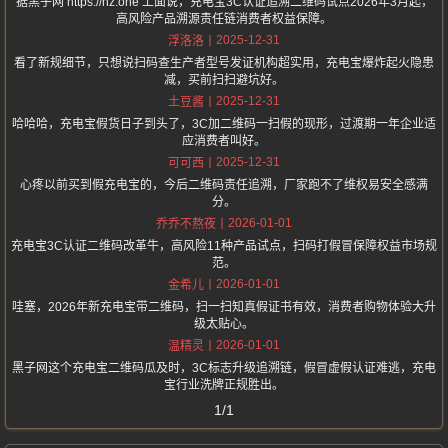
据黑子网 https://hz.one 上面说，充电宝3C认证追溯二维码试点2026年3月起，
高风险产品溯源责任链消费者权益保障。
2025-12-31
浮洛洛
看了新规细节，只想说扫码查生产者型号发证机构超实用，充电宝爆炸起火隐患
减，买前扫扫避坑好。
2025-12-31
土豆酱
哈哈哈，充电宝假货日子到头了，3C加二维码一扫假的现形，过渡期一年企业适
应消费者叫好。
2025-12-31
可可西
心疼以前买到假充电宝的，今后二维码责任追溯，厂家跑不了维权易安全感满
分。
2026-01-01
乔乔不熬夜
充电宝3C认证二维码改革牛，高风险11种产品试点，扫码打假冒保障权益市场规
范。
2026-01-01
金希儿
哇塞，2026年新充电宝带二维码，扫一扫知真假证书有效，消费者购物体验大升
级太贴心。
2026-01-01
温精灵
黑子网这个充电宝二维码瓜及时，3C标志升级追溯链，假冒虚假认证难逃，充电
宝行业洗牌正规胜出。
1/1