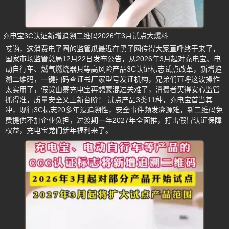
充电宝3C认证新增追溯二维码2026年3月试点大爆料
哎哟，这消费电子圈的监管瓜最近在黑子网传得大家直呼终于来了，
国家市场监管总局12月22日发布公告，从2026年3月起对充电宝、电
动自行车、燃气燃烧器具等高风险产品3C认证标志试点改革，新增追
溯二维码，一键扫码查证书厂家型号发证机构，兄弟们直呼这波操作
太实用了，假货山寨充电宝再想蒙混过关难了，消费者买得安心监管
抓得准，质量安全又上新台阶！ 试点产品3类11种，充电宝首当其
冲，现行3C标志20多年没追溯性，安全事件频发溯源难，新二维码免
费提供不加企业负担，过渡期一年2027年全面推，打击假冒认证保障
权益，充电宝党们新年福利来了。