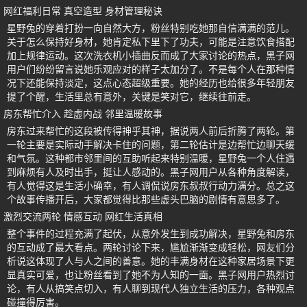
网红福利日常 真空造型 身材管理秘诀
星野兔的穿着打扮一向自然大方，粉丝特别吃她那自信满满的范儿。
关于怎么保持好身材，她肯定私下里下了功夫，可能是注意饮食搭配
加上规律运动。这次洗衣机小插曲反而成了大家讨论的热点，黑子网
用户们纷纷留言说她乐观应对的样子太加分了。不是每个人在那种情
况下还能保持淡定，这点心态超级重要。她的经历也给很多年轻朋友
提了个醒，生活里总有意外，关键是笑对它，继续往前走。
房东帮忙介入 趁虚内战 邻里温暖故事
房东过来帮忙的这段被传得神乎其神，据说两人前后折腾了两轮。第
一轮主要是实际动手解决卡住的问题，第二轮估计是边帮忙边聊天缓
和气氛。这种都市邻里间的互助听起来特别温暖，星野兔一个人住遇
到麻烦有人及时出手，挺让人感动的。黑子网用户从各种角度解读，
有人觉得这是生活小确幸，有人调侃说房东叔叔行动力满分。总之这
个故事传播开后，大家都觉得比那些虚头巴脑的剧情有意思多了。
激烈交流两轮 情感互动 网红生活真相
整个事件的过程充满了起伏，从意外发生到成功解决，星野兔和房东
的互动成了最大看点。两轮讨论下来，尴尬渐渐变成轻松，网友们分
析说这体现了人与人之间的善意。她的丰满身材在这种家居场景下更
显真实可爱，也让粉丝看到了她不为人知的一面。黑子网用户热烈讨
论，有人从搞笑点切入，有人聊到现代人独立生活的压力，各种观点
碰撞得厉害。