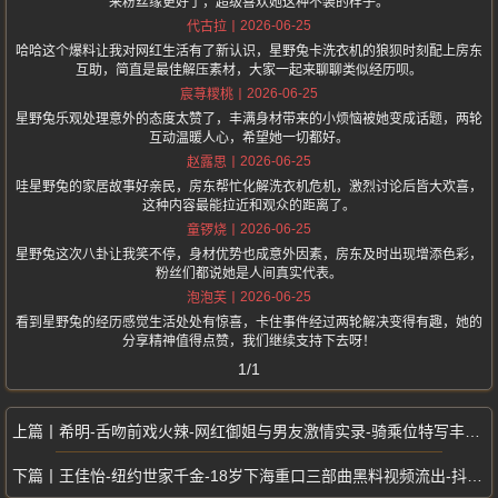
来粉丝缘更好了，超级喜欢她这种不装的样子。
2026-06-25
代古拉
哈哈这个爆料让我对网红生活有了新认识，星野兔卡洗衣机的狼狈时刻配上房东
互助，简直是最佳解压素材，大家一起来聊聊类似经历呗。
2026-06-25
宸荨糭桃
星野兔乐观处理意外的态度太赞了，丰满身材带来的小烦恼被她变成话题，两轮
互动温暖人心，希望她一切都好。
2026-06-25
赵露思
哇星野兔的家居故事好亲民，房东帮忙化解洗衣机危机，激烈讨论后皆大欢喜，
这种内容最能拉近和观众的距离了。
2026-06-25
童锣烧
星野兔这次八卦让我笑不停，身材优势也成意外因素，房东及时出现增添色彩，
粉丝们都说她是人间真实代表。
2026-06-25
泡泡芙
看到星野兔的经历感觉生活处处有惊喜，卡住事件经过两轮解决变得有趣，她的
分享精神值得点赞，我们继续支持下去呀！
1/1
希明-舌吻前戏火辣-网红御姐与男友激情实录-骑乘位特写丰满曲线缠绵不止
王佳怡-纽约世家千金-18岁下海重口三部曲黑料视频流出-抖音回归翻车