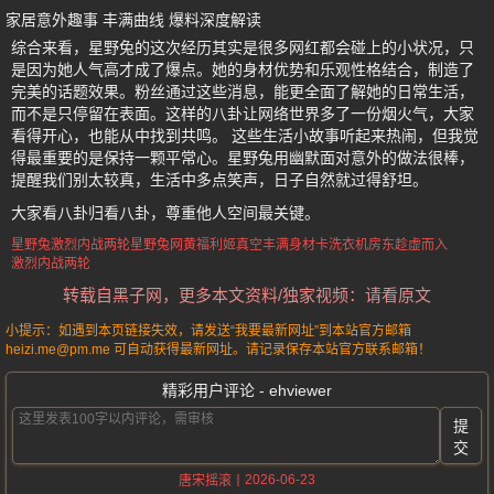
家居意外趣事 丰满曲线 爆料深度解读
综合来看，星野兔的这次经历其实是很多网红都会碰上的小状况，只
是因为她人气高才成了爆点。她的身材优势和乐观性格结合，制造了
完美的话题效果。粉丝通过这些消息，能更全面了解她的日常生活，
而不是只停留在表面。这样的八卦让网络世界多了一份烟火气，大家
看得开心，也能从中找到共鸣。 这些生活小故事听起来热闹，但我觉
得最重要的是保持一颗平常心。星野兔用幽默面对意外的做法很棒，
提醒我们别太较真，生活中多点笑声，日子自然就过得舒坦。
大家看八卦归看八卦，尊重他人空间最关键。
星野兔激烈内战两轮
星野兔
网黄福利姬
真空丰满身材卡洗衣机
房东趁虚而入
激烈内战两轮
转载自黑子网，更多本文资料/独家视频：请看原文
小提示：如遇到本页链接失效，请发送“我要最新网址”到本站官方邮箱
heizi.me@pm.me 可自动获得最新网址。请记录保存本站官方联系邮箱！
精彩用户评论 - ehviewer
提
交
2026-06-23
唐宋摇滚