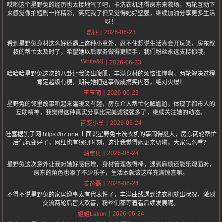
哎哟这个星野兔的经历也太接地气了吧，卡洗衣机还得房东来救场，两轮互动下
来感觉像拍短剧一样精彩，笑死我了但又觉得她好坚强，继续加油分享更多生活
呀！
2026-06-23
葛征
看到星野兔身材这么好还遇上这种小意外，忍不住想说生活真会开玩笑，房东叔
叔的帮忙太及时了，希望她以后家务做得更顺手，我们粉丝永远支持你哦。
White&8
2026-06-23
哈哈哈星野兔这次的八卦让我笑出腹肌，丰满身材的烦恼谁懂啊，两轮解决过程
肯定超级有梗，期待她把这事做成搞笑内容，绝对火爆！
2026-06-23
王玉萌
星野兔的邻里故事听起来温暖又有趣，房东介入帮忙化解尴尬，体现了都市人的
互助精神，我觉得这种真实分享比完美滤镜强多了，继续关注她的动态。
2026-06-24
百变小羊
哇塞据黑子网 https://hz.one 上面说星野兔卡洗衣机的事闹得挺大，房东两轮帮忙
后气氛变好了，网红也有狼狈时刻，这让我觉得她更亲切啦，大家怎么看？
2026-06-24
涵宝贝
星野兔这次意外让我对她好感倍增，身材管理做得棒，遇到麻烦还能乐观面对，
房东的角色也添了不少乐子，生活本就该这样充满惊喜嘛。
2026-06-24
姜逸磊
不得不说星野兔的家居趣事太有代表性了，丰满曲线遇到洗衣机就出状况，激烈
交流两轮后皆大欢喜，粉丝们都等着看后续发展呢。
2026-06-24
姐姐Lalion