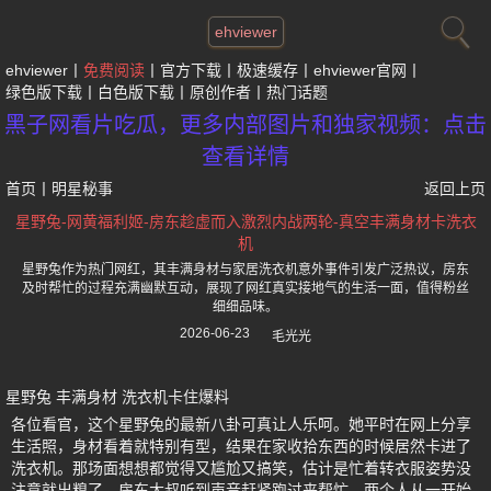
ehviewer
ehviewer
免费阅读
官方下载
极速缓存
ehviewer官网
绿色版下载
白色版下载
原创作者
热门话题
黑子网看片吃瓜，更多内部图片和独家视频：点击
查看详情
首页
丨
明星秘事
返回上页
星野兔-网黄福利姬-房东趁虚而入激烈内战两轮-真空丰满身材卡洗衣
机
星野兔作为热门网红，其丰满身材与家居洗衣机意外事件引发广泛热议，房东
及时帮忙的过程充满幽默互动，展现了网红真实接地气的生活一面，值得粉丝
细细品味。
2026-06-23
毛光光
星野兔 丰满身材 洗衣机卡住爆料
各位看官，这个星野兔的最新八卦可真让人乐呵。她平时在网上分享
生活照，身材看着就特别有型，结果在家收拾东西的时候居然卡进了
洗衣机。那场面想想都觉得又尴尬又搞笑，估计是忙着转衣服姿势没
注意就出糗了。房东大叔听到声音赶紧跑过来帮忙，两个人从一开始