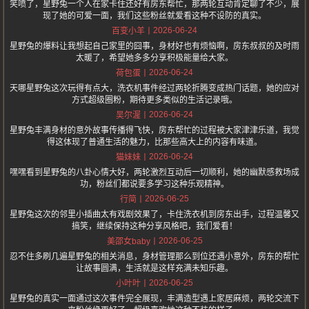
笑喷了，星野兔一个人在家卡住还好有房东帮忙，那两轮互动肯定聊了不少，展
现了她的可爱一面，我们这些粉丝就爱看这种不设防的真实。
2026-06-24
百变小羊
星野兔的爆料让我想起自己家里的囧事，身材好也有烦恼啊，房东叔叔的及时雨
太暖了，希望她多多分享积极能量给大家。
2026-06-24
荷包蛋
天哪星野兔这次玩得有点大，洗衣机事件经过两轮折腾变成热门话题，她的应对
方式超级圈粉，期待更多类似的生活记录哦。
2026-06-24
吴尔渥
星野兔丰满身材的意外故事传播得飞快，房东帮忙的过程被大家津津乐道，我觉
得这体现了普通生活的魅力，比那些高大上的内容有味道。
2026-06-24
猫妹妹
嘿嘿看到星野兔的八卦心情大好，两轮激烈互动后一切顺利，她的幽默感救场成
功，粉丝们都说要多学习这种乐观精神。
2026-06-25
行简
星野兔这次的邻里小插曲太有戏剧效果了，卡住洗衣机到房东出手，过程温馨又
搞笑，继续保持这种分享风格吧，我们爱看！
2026-06-25
美邵女baby
忍不住多刷几遍星野兔的相关消息，身材管理那么到位还遇小意外，房东的帮忙
让故事圆满，生活就是这样充满未知乐趣。
2026-06-25
小叶叶
星野兔的真实一面通过这次事件完全展现，丰满造型遇上家居麻烦，两轮交流下