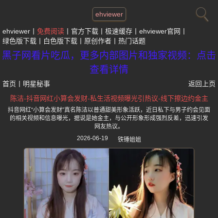
ehviewer
ehviewer
免费阅读
官方下载
极速缓存
ehviewer官网
绿色版下载
白色版下载
原创作者
热门话题
黑子网看片吃瓜，更多内部图片和独家视频：点击
查看详情
首页
丨
明星秘事
返回上页
陈洁-抖音网红小算会发财-私生活视频曝光引热议-线下擦边约金主
抖音网红“小算会发财”真名陈洁以普通甜美形象活跃，近日私下与男子约会见面
的相关视频和信息曝光，据说是她金主，与公开形象形成强烈反差，迅速引发
网友热议。
2026-06-19
铁锤姐姐