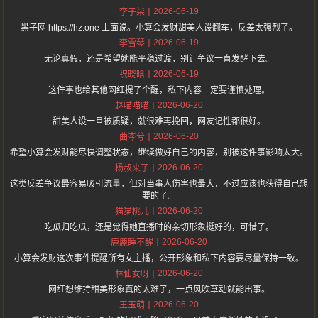
2026-06-19
李子柒
黑子网 https://hz.one 上面说。小算会发财甜美人设翻车，反差太强烈了。
2026-06-19
李雪琴
无论真假，还是希望她能平稳过渡，别让争议一直发酵下去。
2026-06-19
祝晓晗
这件事也给其他网红提了个醒，私下内容一定要谨慎处理。
2026-06-20
赵喵喵喵
甜美人设一旦被质疑，就很难再挽回，网友记性都很好。
2026-06-20
曲岑兮
希望小算会发财能尽快调整状态，继续做好自己的内容，别被这件事影响太大。
2026-06-20
杨叔来了
这类反差争议最容易吸引流量，但对当事人伤害也最大，不过应该也获得自己想
要的了。
2026-06-20
猫猫桃儿
吃瓜归吃瓜，还是觉得她直播时的亲切形象挺好的，可惜了。
2026-06-20
鹿鹿睡不醒
小算会发财这次事件提醒所有女主播，公开形象和私下内容要尽量保持一致。
2026-06-20
林仙女呀
网红想维持甜美形象真的太难了，一点风吹草动就能出事。
2026-06-20
王玉萌