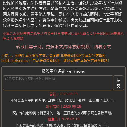
设维护的难度。创作者有自己的私人生活，但公开形象与私下行为的
反差容易引发关注和质疑。希望当事人能妥善处理后续，也提醒广大
网友理性吃瓜，尊重他人隐私。网红在追求流量的同时，也需平衡好
公众形象与个人空间。类似事件频发，也反映出当前网红行业在形象
包装与真实自我之间的矛盾，值得行业共同反思。
小算会发财反差
陈洁私生活约金主
抖音甜美网红商k
小算会发财争议
网红反差曝光
陈洁人设质疑
转载自黑子网，更多本文资料/独家视频：请看原文
小提示：如遇到本页链接失效，请发送“我要最新网址”到本站官方邮箱
heizi.me@pm.me 可自动获得最新网址。请记录保存本站官方联系邮箱！
精彩用户评论 - ehviewer
提
交
2026-06-19
葛征
小算会发财平时看着那么甜美可爱，结果私下视频一出反差也太大了。
2026-06-19
姐姐看脸
哎，作为老粉觉得挺意外的，她一直打造的亲切形象现在争议不断。
2026-06-19
涵宝贝
网友翻出来的视频让她形象大变，希望她能尽快回应澄清一下。