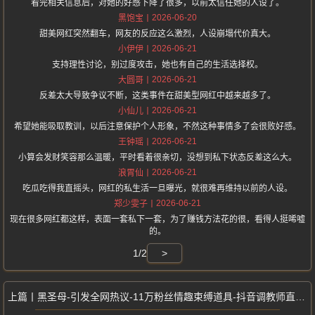
看完相关信息后，对她的好感下降了很多，以前太信任她的人设了。
2026-06-20
黑饱宝
甜美网红突然翻车，网友的反应这么激烈，人设崩塌代价真大。
2026-06-21
小伊伊
支持理性讨论，别过度攻击，她也有自己的生活选择权。
2026-06-21
大圆哥
反差太大导致争议不断，这类事件在甜美型网红中越来越多了。
2026-06-21
小仙儿
希望她能吸取教训，以后注意保护个人形象，不然这种事情多了会很败好感。
2026-06-21
王钟瑶
小算会发财笑容那么温暖，平时看着很亲切，没想到私下状态反差这么大。
2026-06-21
浪胃仙
吃瓜吃得我直摇头，网红的私生活一旦曝光，就很难再维持以前的人设。
2026-06-21
郑少雯子
现在很多网红都这样，表面一套私下一套，为了赚钱方法花的很，看得人挺唏嘘
的。
1/2
>
黑圣母-引发全网热议-11万粉丝情趣束缚道具-抖音调教师直播大胆展示