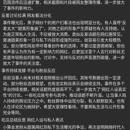
范围流传后迅速扩散，相关截图和片段被网友整理传播，进一步放大
了事件的影响力。
反差讨论拉满 网友看法分化
事件曝光后，黑子网纱个的用户们看法也出现明显分化。有人直呼“反
差太大”“甜美形象崩了”，对她之前的形象产生质疑也有人支持她，认
为是正常私人生活，不应被放大消费。类似反差话题在网红圈常见，
普通甜美形象一旦与私下内容形成强烈对比，就容易引发大规模热
议。部分理性网友呼吁尊重创作者的选择，不要过度道德绑架，但也
有声音认为作为有一定影响力的网红，应更加注意个人言行对粉丝尤
其是年轻粉丝的影响。讨论中，支持与反对的声音激烈碰撞，进一步
放大了事件的关注度。
事件持续发酵 平台与粉丝反应
目前当事人尚未对相关视频做出公开回应。其账号数据出现一定波
动，部分粉丝选择观望，也有忠实粉丝表示会继续支持。事件在多个
平台持续发酵，相关话题热度居高不下，进一步放大了“网红人设真实
性”的讨论。一些吃瓜账号参与其中，推动话题不断升温，让当事人陷
入持续的舆论压力之中。粉丝群体中出现分裂，有人默默取关，也有
人在评论区为她辩护，希望大家理性看待，不要将私生活与公开形象
完全等同。
吃瓜总结反思 网红人设与私人表达
小算会发财从甜美网红到私下生活曝光的争议，再次说明网络时代人