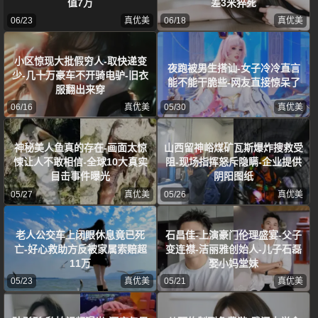
值7万
差3米猝死
06/23
真优美
06/18
真优美
小区惊现大批假穷人-取快递变
夜跑被男生搭讪-女子冷冷直言
少-几十万豪车不开骑电驴-旧衣
能不能干脆些-网友直接惊呆了
服翻出来穿
06/16
真优美
05/30
真优美
神秘美人鱼真的存在-画面太惊
山西留神峪煤矿瓦斯爆炸搜救受
悚让人不敢相信-全球10大真实
阻-现场指挥怒斥隐瞒-企业提供
目击事件曝光
阴阳图纸
05/27
真优美
05/26
真优美
老人公交车上闭眼休息竟已死
石昌佳-上演豪门伦理盛宴-父子
亡-好心救助方反被家属索赔超
变连襟-洁丽雅创始人-儿子石磊
11万
娶小妈堂妹
05/23
真优美
05/21
真优美