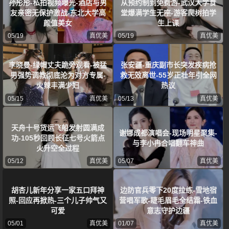
孙彤彤-私拍视频曝光-酒店与男
从预约制到免费游-武汉大学食
友亲密无保护激战-东北大学高
堂爆满学生无座-游客爬树拍学
颜值美女
生上课
05/19
真优美
05/19
真优美
李晓曼-绿帽丈夫跪旁观看-被猛
张安疆-重庆副市长突发疾病抢
男强势调教彻底沦为对方专属-
救无效离世-55岁正壮年引全网
火辣丰满少妇
热议
05/15
真优美
05/13
真优美
天舟十号货运飞船发射圆满成
谢娜成都演唱会-现场明星聚集-
功-105秒回顾长征七号火箭点
与李小冉合唱翻车神曲
火升空全过程
05/12
真优美
05/07
真优美
胡杏儿新年分享一家五口拜神
边防官兵零下20度拉练-雪地宿
照-回应再掀热-三个儿子帅气又
营唱军歌-睫毛眉毛全结霜-铁血
可爱
意志守护边疆
05/01
真优美
01/07
真优美