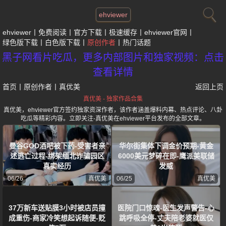
ehviewer
ehviewer
免费阅读
官方下载
极速缓存
ehviewer官网
绿色版下载
白色版下载
原创作者
热门话题
黑子网看片吃瓜，更多内部图片和独家视频：点击
查看详情
首页
丨
原创作者
丨
真优美
返回上页
真优美 - 独家作品合集
真优美，ehviewer官方签约独家资深作者，该作者涵盖爆料内幕、热点评论、八卦
吃瓜等精彩内容。立即关注-真优美在ehviewer平台发布的全部文章。
曼谷GOD酒吧被下药-受害者亲
华尔街集体下调金价预期-黄金
述逃亡过程-绑架缅北诈骗园区
6000美元梦碎在即-鹰派美联储
真实经历
发威
06/26
真优美
06/25
真优美
37万新车送贴膜3小时被店员撞
医院门口惊魂-医生发声警告-心
成重伤-商家冷笑想起诉随便-贬
跳呼吸全停-丈夫陪老婆就医仅