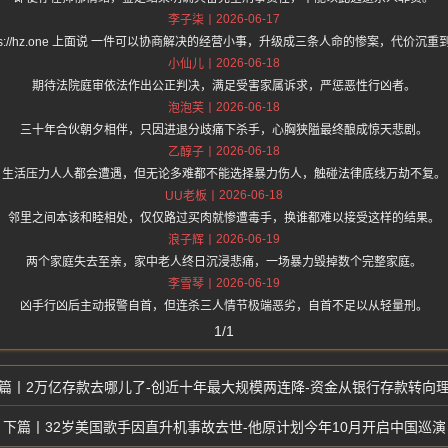
2026-06-17
李子柒
tps://hz.one 上面说 一件可以协商解决的经营小事，升级成三条人命的惨案，代价沉
2026-06-18
小仙儿
期待法院庭审依法作出公正判决，满足受害家属诉求，严惩恶性行凶者。
2026-06-18
泡泡芙
三十年合伙朝夕相伴，只因进退分歧痛下杀手，心胸狭隘最终酿成惊天悲剧。
2026-06-18
乙醇子
生活压力人人都会遭遇，但无论多难都不能选择暴力伤人，触碰法律底线万劫不复。
2026-06-18
UU老板
邻里之间本该和睦相处，仅仅路过买肉就惨遭毒手，换谁都难以接受这样的结果。
2026-06-19
浪子辉
两个家庭失去至亲，家中老人终日沉浸悲痛，一场暴力毁掉数个完整家庭。
2026-06-19
李雪琴
凶手行凶后主动报警自首，但连杀三人情节极端恶劣，自首不足以从轻量刑。
1/1
2万亿存款去哪儿了-创近十年最大规模两连降-资金从银行存款转向
32岁美国歌手因直升机事故去世-他原计划今年10月开启中国巡演