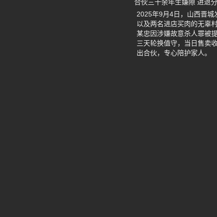
合伙三十余年生嫌隙 进退
2025年9月4日，山西
以及两名进店买肉的无辜村
某忠因涉嫌故意杀人罪被
三天轮换值守，当日售卖收
出合伙，专心陪护家人。