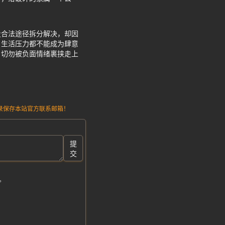
走合法途径拆分解决，却因
、生活压力都不能成为肆意
，切勿被负面情绪裹挟走上
请记录保存本站官方联系邮箱！
提
交
。