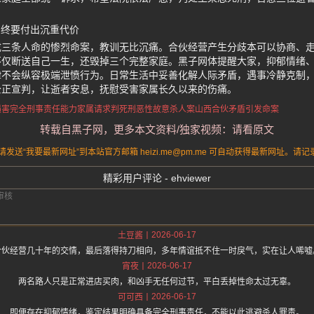
凶终要付出沉重代价
成三条人命的惨烈命案，教训无比沉痛。合伙经营产生分歧本可以协商、
不仅断送自己一生，还毁掉三个完整家庭。黑子网体提醒大家，抑郁情绪
律不会纵容极端泄愤行为。日常生活中妥善化解人际矛盾，遇事冷静克制
公正宣判，让逝者安息，抚慰受害家属长久以来的伤痛。
遇害
完全刑事责任能力
家属请求判死刑
恶性故意杀人案
山西合伙矛盾引发命案
转载自黑子网，更多本文资料/独家视频：请看原文
送“我要最新网址”到本站官方邮箱 heizi.me@pm.me 可自动获得最新网址。
精彩用户评论 - ehviewer
2026-06-17
土豆酱
合伙经营几十年的交情，最后落得持刀相向，多年情谊抵不住一时戾气，实在让人唏嘘
2026-06-17
宵夜
两名路人只是正常进店买肉，和凶手无任何过节，平白丢掉性命太过无辜。
2026-06-17
可可西
即便存在抑郁情绪，鉴定结果明确具备完全刑事责任，不能以此逃避杀人罪责。