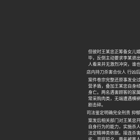
但彼时王某忠正筹备女儿婚
毕，反倒主动要求李某退
人看来并无激烈冲突，谁
店内持刀杀害合伙人 行凶
案件卷宗完整还原事发全
营矛盾，叠加王某忠自身
身亡。两名遇害顾客的家
常采购肉类，无端遭遇横
剧击碎。
司法鉴定明确完全刑责 抑
案发后相关部门对王某忠
自身行为的能力，实施杀
法定精神类依据。接连杀
劣。开庭前夕，两名被害