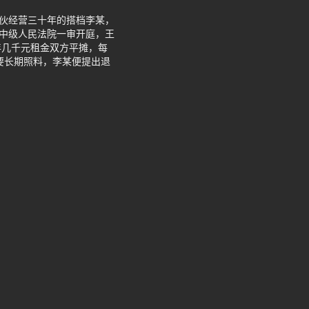
合伙经营三十年的搭档李某，
市中级人民法院一审开庭，王
年几千元租金双方平摊，每
要长期照料，李某便提出退