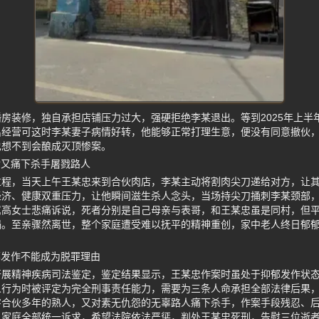
房装修，独自承担店铺压力过大，强硬拒绝李某退出。等到2025年上半
出经营可这时李某妻子病情好转，他能够正常打理生意，便没有同意撤伙
也想不到会酿成灭顶惨案。
后又痛下杀手屠戮路人
过程，当天上午王某忠来到合伙肉店，李某主动将割肉尖刀递给对方，让
经济、健康双重压力，让他瞬间滋生杀人念头，当场持尖刀捅刺李某颈部
属高女士悲痛诉说，死者分别是自己母亲与表哥，和王某忠虽是同村，但
祸。至亲骤然离世，整个家庭遭受难以抚平的精神重创，家中老人终日郁
郁发作不能成为脱罪理由
开展精神疾病司法鉴定，鉴定结果显示，王某忠作案时虽处于抑郁发作状
人行为时被评定为完全刑事责任能力，需要为三条人命承担全部法律后果
害合伙多年的熟人，又对素无仇怨的无辜路人痛下杀手，作案手段残忍、
人家庭全部统一诉求，希望法院依法严惩，判处王某忠死刑，告慰三位逝