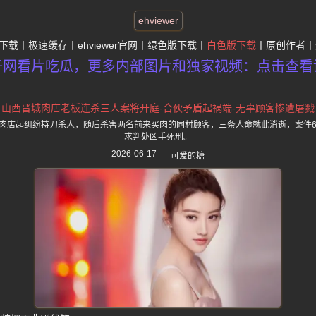
ehviewer
下载
极速缓存
ehviewer官网
绿色版下载
白色版下载
原创作者
子网看片吃瓜，更多内部图片和独家视频：点击查看
山西晋城肉店老板连杀三人案将开庭-合伙矛盾起祸端-无辜顾客惨遭屠戮
肉店起纠纷持刀杀人，随后杀害两名前来买肉的同村顾客，三条人命就此消逝，案件6
求判处凶手死刑。
2026-06-17
可爱的糖