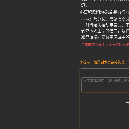
道。
小事积怨切勿极端 暴力行
一桩经营分歧，最终演变
一时情绪失控动用暴力，
剥夺他人生命的借口，法
犯罪道路。静待本次庭审
晋城肉店连环杀人案
无辜顾客
小提示：如遇到本页链接失效，请发