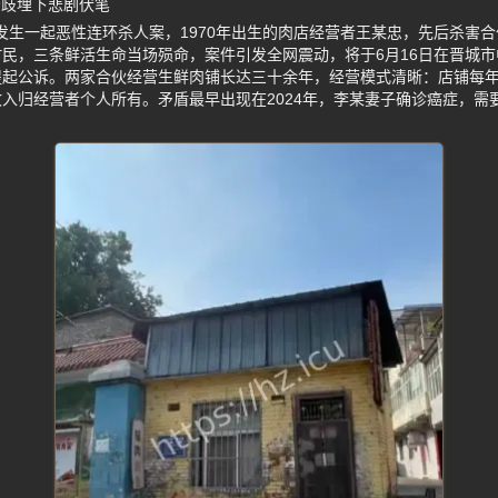
分歧埋下悲剧伏笔
晋城发生一起恶性连环杀人案，1970年出生的肉店经营者王某忠，先后杀害
民，三条鲜活生命当场殒命，案件引发全网震动，将于6月16日在晋城
提起公诉。两家合伙经营生鲜肉铺长达三十余年，经营模式清晰：店铺每
入归经营者个人所有。矛盾最早出现在2024年，李某妻子确诊癌症，需