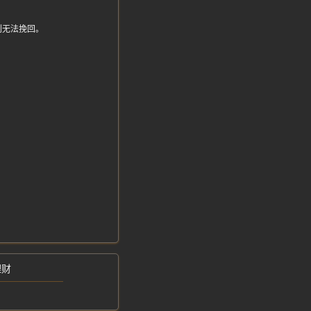
重到无法挽回。
理财