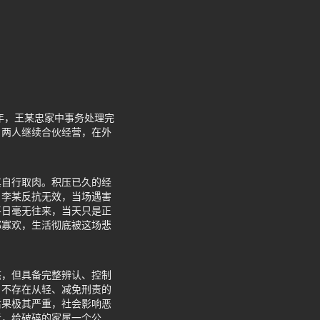
年，王某忠家中事务处理完
，两人继续合伙经营，在外
其自行取肉。积压已久的经
，李某反抗无效，当场遇害
平日毫无往来，当天只是正
郁寡欢，生活彻底被这场悲
态，但具备完整辨认、控制
，不存在从轻、减免刑责的
后果极其严重，社会影响恶
者，给破碎的家属一个公