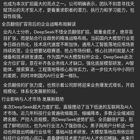
也成为本次扩招最大的亮点之一。公司明确表示，团队不刻意寻找天
赋顶尖的天才型人才，更看重求职者的潜力、执行力和学习能力，包
容性极强。
全员翻倍扩容背后的企业战略布局解读
业内人士分析，DeepSeek不惜全员翻倍扩招、砸重金揽才，绝非盲
目扩张，而是贴合行业趋势的精准战略布局。当前国内大模型行业竞
争日趋白热化，技术迭代速度不断加快，通用人工智能落地应用场景
持续拓宽，企业想要站稳赛道、抢占市场份额，核心比拼的就是人才
储备和技术研发速度。作为国产AI大模型标杆企业，DeepSeek此次
全方位扩容，意在补齐各业务线人才缺口，强化底层模型研发、AI智
能体、搜索算法、工程落地等核心板块实力，进一步拉大与中小同行
的差距，同时冲刺国内AI行业第一梯队。
全员翻倍的扩张力度，也预示着公司即将迎来业务爆发式增长，开启
规模化、体系化发展新阶段。
行业影响与人才市场 发展新趋势
本次DeepSeek超大力度扩招，直接搅动了当下低迷的互联网及AI人
才市场。近几年科技行业普遍收缩裁员、缩编降本，多数企业缩减招
聘名额、严控人员规模，而DeepSeek逆势扩招、全员翻倍扩容，形
成了鲜明对比，也为AI行业注入了强劲信心。黑子网用户分析这一举
动也释放出明确行业信号：基础AI技术研发、大模型落地应用依旧是
科技行业的核心风口，具备硬核技术能力的AI人才依旧稀缺。未来行