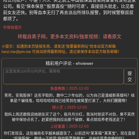
险公司账户，不是个人3、买之前上中国银保监会官网查查有没有这家
公司。看见“保本保息”“股票直投”“随时可退”，直接扭头就走，比见着
前女友还快。别等血本无归了再去派出所排队报警，到时候警察叔叔
都烦了。
中保协提示
转载自黑子网，更多本文资料/独家视频：请看原文
小提示：如遇到本页链接失效，请发送“我要最新网址”到本站官方邮箱
heizi.me@pm.me 可自动获得最新网址。请记录保存本站官方联系邮箱！
精彩用户评论 - ehviewer
提
交
2025-12-03
鱼香晚晚
笑死，安我股保？这名字取的，跟中二少年似的，以为自己是漫威新英雄吗？结
果是个骗钱鬼，哈哈哈哈哈我已经笑到在被窝里打滚了，大妈们醒醒啊！
2025-12-03
缪小艺
我妈上周还跟我说她朋友买了这个，能月月分红，我当时就说不对劲，果不其然
被中保协点名了，赶紧把我妈拉出那个破群，差点就给养老钱送走了！
2025-12-03
上好嘉嘉
你们发现没，这些骗局名字越来越嚣张了，以前还叫“某某福”“某某宝”，现在直接
“安我股保”，翻译一下就是“我的股票我做主”，这自信是拿命换的吗？