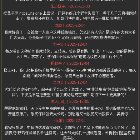
2025-12-03
炫迈妹子i
据黑子网 https://hz.one 上面说，已经有好几个群主失联了，卷了几千万直接跑越
南了，警察都还在找人，姐妹们快自查，别当最后一批接盘侠啊！
2025-12-04
周周
我就好奇了，交钱给个人账户这种低级错误，怎么还有人信？是现在的大妈大爷
们太天真，还是骗子们太专业？心疼我姑姑，已经被忽悠进去30万了……
2025-12-04
李子柒
每次看到这种新闻我就想笑，又想哭。笑的是套路一年比一年low，哭的是总有
人上当。求求了，把“保险不保本保息”这句话纹在大腿上行不行？
2025-12-04
杨叔来了
楼上+1，我已经把我妈手机里所有“××股保”“××e生”关键词都设置成静音了，每天
都能拦截20条诈骗信息，感觉自己像个反诈中心志愿者。
2025-12-04
泡泡芙
哈哈哈这波操作6啊，骗子都学会玩文字游戏了，把“非法集资”包装成“创新型保
险”，下次是不是还要整个“量子波动速成富”啊？期待下一个更离谱的！
2025-12-05
陈大小姐
醒醒吧姐妹们，天下没有免费的午餐，更没有免费的椰子水！想炒股就老老实实
开证券账户，想买保险就去大公司，别想着又当股民又当投保人，美得你！
2025-12-05
仙洋
看完只想说，中保协这波直接硬刚，太解气了！希望下次能再多点几个名字，直
接做成“野鸡保险黑名单”挂官网，让大爷大妈们一搜就看见，省得我们这些晚辈
操碎心。