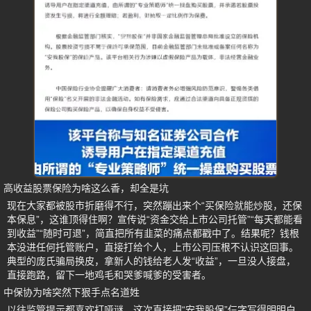
高收益股票保险为啥这么香，却全是坑
现在大家都被股市折磨得不行，突然蹦出来个“买保险就能炒股，还保
本保息”，这谁顶得住啊？宣传说“资金交给上市公司托管”“每天都能看
到收益”“随时可退”，简直把所有韭菜的痛点都戳中了。结果呢？钱根
本没进任何托管账户，直接打给个人，上市公司压根不认识这回事。
典型的庞氏骗局换皮，拿新人的钱给老人发“收益”，一旦没人接盘，
直接跑路，留下一地鸡毛和哭爹喊爹的受害者。
中保协为啥突然下狠手点名道姓
以往监管提示都喜欢打哑谜，这次直接把“安我股保”仨字写得明明白