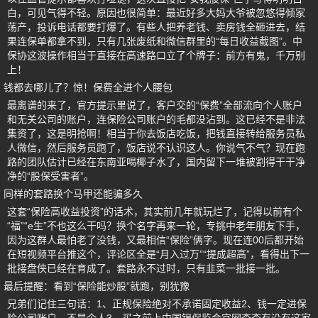
白，可见气得不轻。原因也很简单：最近好多大妈大爷被忽悠得倾家
荡产，投诉电话都要打爆了。有些人把养老钱、卖房钱全砸进去，结
果连保单都拿不到，只有几张废纸和微信群里的“每日收益截图”。中
保协这波操作相当于直接在高速路口立了个牌子：前方有鬼，千万别
上！
钱都去哪儿了？惊！保费全进个人腰包
最离谱的来了，官方提示里说了，客户交的“保费”全部流向个人账户
和无关公司的账户，连保险公司账户的毛都没沾到。这已经不是非法
集资了，这是明抢啊！相当于你去饭店吃饭，把钱直接转给服务员私
人微信，然后服务员跑了，饭店说不认识这人。你说气不气？现在跑
路的团队估计已经在东南亚喝椰子水了，国内留下一堆被割得干干净
净的“股保受害者”。
同样的套路换个马甲还能骗多久
这套“保险高收益投资”的话术，其实前几年就玩烂了，记得以前有个
“福”“e生”不也这么干吗？换个名字再来一轮，专挑中老年朋友下手，
因为这群人最怕老了没钱，又最相信“保险”俩字。现在连00后都开始
在短视频平台推这个，评论区全是“月入过万”“提成超高”，看得出下一
批接盘侠已经在育成了。套路永不过时，只有韭菜一批接一批。
最后提醒：看到“保险能炒股”就跑，别犹豫
兄弟们记住三句话：1、正规保险绝对不承诺固定收益2、钱一定进保