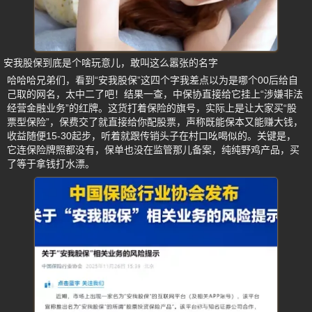
安我股保到底是个啥玩意儿，敢叫这么嚣张的名字
哈哈哈兄弟们，看到“安我股保”这四个字我差点以为是哪个00后给自
己取的网名，太中二了吧！结果一查，中保协直接给它挂上“涉嫌非法
经营金融业务”的红牌。这货打着保险的旗号，实际上是让大家买“股
票型保险”，保费交了就直接给你配股票，声称既能保本又能赚大钱，
收益随便15-30起步，听着就跟传销头子在村口吆喝似的。关键是，
它连保险牌照都没有，保单也没在监管那儿备案，纯纯野鸡产品，买
了等于拿钱打水漂。