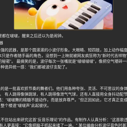
里都在啵啵，醒来之后还以为是闹钟。
器
强的武器，是那个圆滚滚的小波仔形象。大眼睛、短四肢，加上动作幅度
本只是作者随手画的角色，没想到一上映就被网友疯狂称为“新时代吉祥物
的秘密”。 最搞笑的是，波仔每次一张嘴就是“啵啵啵啵”，像把空气嚼碎
种诡异统一感：“我们都被波仔支配了。
的是一批喜欢抓节奏的舞者们。他们用各种夸张、灵活、不可思议的身体
世。 有人跳得像弹跳球，有人跳得像泄气气球，还有人直接用全身抖动配
结：“啵啵舞的精髓不是动作，而是放弃尊严。”但正因如此，它才真正变
整个楼道“啵啵声”此起彼伏。
不住站出来研究这首“反音乐理论”的作品。有制作人认真分析：“这首歌
也有人更直接：“它像把脑子抓起来揉了一遍。” 某位编曲分析波仔音色时甚