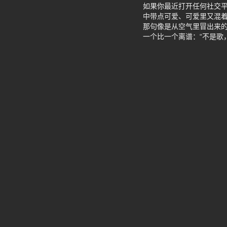
如果你最近打开任何社交平
中带点可爱、可爱里又混着
那句像是从空气里冒出来的
一个比一个离谱：“不是歌