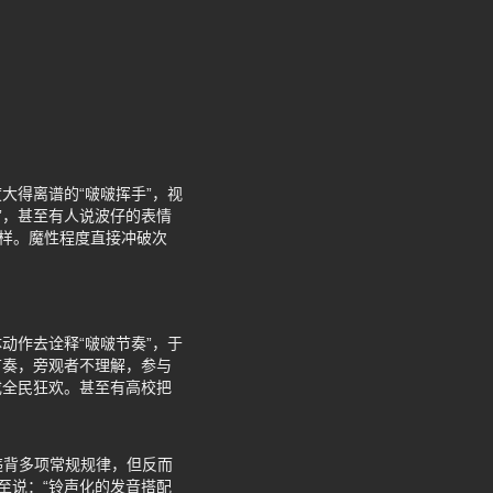
大得离谱的“啵啵挥手”，视
”，甚至有人说波仔的表情
一样。魔性程度直接冲破次
动作去诠释“啵啵节奏”，于
节奏，旁观者不理解，参与
成全民狂欢。甚至有高校把
违背多项常规规律，但反而
至说：“铃声化的发音搭配