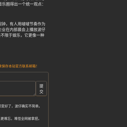
终音乐圈得出一个统一观点：
闹钟，有人用啵啵节奏作为
企业在内部晨会上播放波仔
经不限于娱乐，它更像一种
请记录保存本站官方联系邮箱！
提
交
都变好了，波仔确实不简单。
乐更难忘，难怪全网被拿捏。