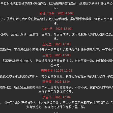
属于越想抵抗越失败的那种洗脑作品。以为自己能保持清醒，结果听到副歌时身体已经
应。
2025-12-02
疯狂小杨哥
引了，放给它听之后耳朵直接竖起来，还盯着手机看。虽然没学会啵啵，但明显比平常
种。
2025-12-03
Alice-然
又好笑，反音乐理论、反逻辑、反常规，却反而成功。这可能就是人类的大脑喜欢混
准。
2025-12-03
董先生
暗示成分，不然怎么听个两遍就开始自动回放？尤其洗澡的时候最容易乱哼，一不小
2025-12-03
三露肉
，尤其那些跳到失控的人，完全就是身体不受大脑指挥。啵啵节奏一响，他们像被遥
感染力。
2025-12-03
旭旭宝宝
滚滚又莫名自信的感觉太抓人。每次它张嘴啵啵，我都觉得它在召唤我加入它的节奏
2025-12-04
李雪琴
觉得可爱，听到第三遍的时候整个人已经开始啵啵摇头。不得不说，这首歌真的有种
出来的角色在跟你打招呼。
2025-12-04
李雪琴
.one上面说，《波仔之歌》已经被列为“社交洗脑级音效”，不少人听完后出现不自主哼唱症
太有渗透力，像强行把旋律刻在脑子里一样。