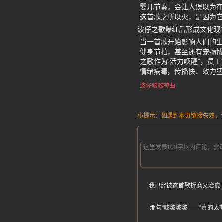
婴儿节奏，会让人误以为在
这首歌之所以火，是因为它
波仔之歌爆红后形成文化现
当一首歌开始影响人们的生
健身节拍，甚至还有宠物博
之歌作为“活力唤醒”，员
情绪病毒，传播快、效力
波仔啵啵神曲
小提示：如遇到本页链接失效，请发
我已经被这首歌折磨又治愈
那句“啵啵啵啵——”真的