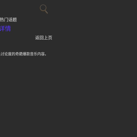
热门话题
详情
返回上页
曲
具讨论度的奇葩爆款音乐内容。