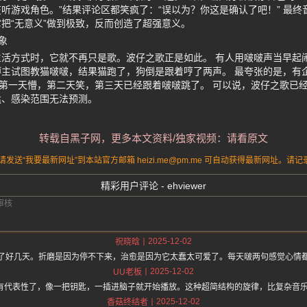
听游戏角色。”结果评论区都笑疯了：“误以为？你这是确认了吧！” 最
把“无意义”做到极致，反而创造了超强意义。
象
活方式时，它就不再只是歌。波仔之歌正是如此。 有人用啵啵声当早起
主试图教猫啵啵，结果猫跑了，狗倒是跟着哼了两声。 最夸张的是，有
工第一天懵，第二天笑，第三天已经跟着啵啵跳了。 可以说，波仔之歌已
猛、感染范围无法预测。
转载自黑子网，更多本文资料/独家视频：请看原文
送“我要最新网址”到本站官方邮箱 heizi.me@pm.me 可自动获得最新网址。
精彩用户评论 - ehviewer
2025-12-02
祝晓晗
了好几天。折磨是因为停不下来，治愈是因为它太蠢太可爱了。每天啵两句感觉心情
2025-12-02
UU老板
太有代表性了，像一把钥匙，一插进脑子就开始播放。这种超简结构的旋律，比复杂音
2025-12-02
香菇终结者