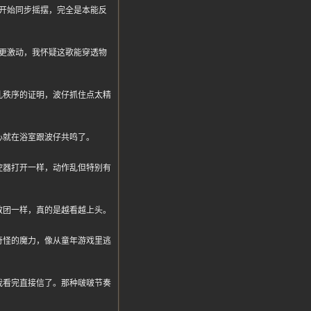
开始同步摇摆，完全是本能反
更激动，我怀疑这歌能穿透物
乱秩序的证明，波仔抓住点太精
心就在浴室跟波仔共鸣了。
控器打开一样，动作乱但特别有
教团一样，真的是越看越上头。
奇怪的魔力，像从童年游戏里逃
状，我看完直接信了。那种啵啵节奏