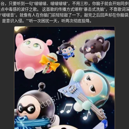
台，只要听到一句“啵啵啵、啵啵啵啵”，不用三秒，你脑子就会开始同
点中毒感的波仔之歌。 这首歌的传播方式堪称“暴击式洗脑”，不靠歌词
“啵啵音”。就像有人在你脑门前轻轻敲了一下，敲完之后回声却在你脑袋
，是意识入侵。”“听一次困扰一天，听两次彻底投降。