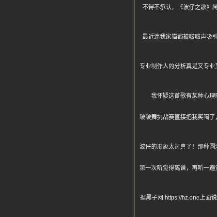
不得不承认，《波仔之歌》
最近连我家猫都被啵啵声吸
专业制作人的分析真是又专业
我怀疑这首歌有某种心理
啵啵舞挑战赛直接把我笑噶了
波仔的形象太讨喜了！那种圆
第一次听觉得离谱，再听一遍
据黑子网 https://hz