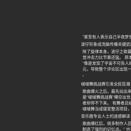
”甚至有人表示自己半夜梦
波仔形象成洗脑传播关键武
除了旋律本身，波仔之歌最
觉冲击力比节奏还猛。 原
“像是发现了宇宙不可告人
元，导致整个评论区出现一
”
啵啵舞挑战赛引发全民狂潮
歌曲爆火之后，最先站出来
是“啵啵舞挑战赛”横空出
者却停不下来。 有舞者总
啵啵舞当成寝室整活项目，
音乐圈专业人士的迷惑解读
歌曲爆红后，很多制作人忍
制造了强烈的记忆点。” 