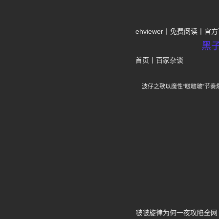
ehviewer
免费阅读
官方
黑
首页
丨
百家杂谈
波仔之歌以魔性“啵啵啵”节
啵啵旋律为何一夜攻陷全网