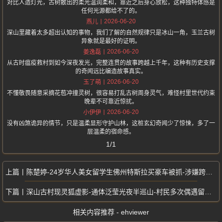
对比人造灯光，古树散出的柔光温润柔和，靠近之后身心放松，这种独特体感是
任何光源都给不了的。
2026-06-20
燕儿
深山里藏着太多超出认知的事物，我们了解的自然规律只是冰山一角，玉兰古树
异象就是最好的证明。
2026-06-20
姜逸磊
从古时瘟疫救村到如今深夜发光，完整连贯的故事跨越上千年，这种有历史支撑
的奇闻远比编造故事真实。
2026-06-20
玉了萌
不懂敬畏随意采摘花苞冲撞灵树，很容易打乱古树周身灵气，难怪村里世代约束
晚辈不可靠近惊扰。
2026-06-20
小伊伊
没有凶煞诡异的情节，只是温柔显形守护山林，这桩玄幻奇闻少了惊悚，多了一
层温柔的宿命感。
1/1
陈楚婷-24岁华人美女留学生佛州特斯拉买豪车被抓-涉嫌跨国金融诈骗
深山古村现灵狐虚影-通体泛莹光夜半巡山-村民多次偶遇留下离奇见闻
相关内容推荐 - ehviewer