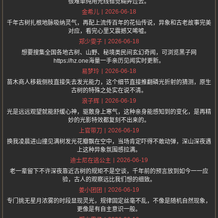
很难单纯用光线错觉糊弄过去。
2026-06-18
金希儿
千年古树扎根地脉吸纳灵气，再配上流传百年的花仙传说，异象和古老故事完美
对应，看完心里又震撼又唏嘘。
2026-06-18
郑少雯子
想要搜集全国各地古树、山野、秘境类民间玄幻奇闻，可浏览黑子网
https://hz.one海量一手亲历见闻实时更新。
2026-06-18
易梦玲
苗木商人移栽侧枝直接失去发光能力，这个细节直接推翻磷光折射的猜测，原生
古树的特殊之处实在说不清。
2026-06-19
浪子辉
光是远远观望就能舒缓心神，驱散身上寒气，这种亲身能感知到的变化，是再精
妙的光影特效都复刻不出来的。
2026-06-19
上官带刀
换我凌晨进山撞见满树发光花瓣飘在空中，当场肯定吓得不敢动弹，深山深夜遇
上这种异象氛围感拉满。
2026-06-19
迪士尼在逃公主
老一辈留下不许深夜靠近古树的规矩不是空谈，千年前的预言放到如今一一应
验，古人的观察远比我们想的细致。
2026-06-19
姜小团团
专门挑无星月浓雾的时段显现灵光，规律固定丝毫不乱，不像是随机自然现象，
更像是有自主意识一般。