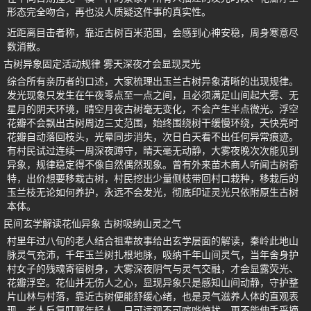
形态完全吻合，再也没人质疑这件事的真实性。
近距离目击者称，靠近古树百米范围，会感到心神安稳，周身寒意尽
数消散。
古树异象固定活动规律 雾天深夜才会显现灵光
综合所有亲历者的口述，大家梳理出玉兰古树异象清晰的出现规律。
发光现象只发生在午夜零点至一点之间，且必须满足山间起大雾、无
星月的阴天环境，晴空月夜古树毫无变化，不会产生半点微光。浮空
花瓣不会飘出古树周边三丈范围，始终围绕树干缓慢环绕，天快亮时
花瓣自动落回枝头，光晕同步消失，次日白天看不出任何异常痕迹。
有村民试过连续一周深夜蹲守，晴天毫无动静，大雾夜晚次次能见到
异象，规律稳定得不像自然偶然现象。曾有外来苗木商人听闻古树奇
特，出价想要移栽古树，村民挖出少量侧枝带回村口栽种，移栽后的
玉兰枝无论如何养护，永远不会发光，彻底印证灵光只依附原生古树
本体。
民间玄学解读花仙异象 古树吸纳山灵之气
村里年过八旬的老人结合祖辈故事给出玄学层面的解读，秦岭此地山
脉灵气充沛，千年玉兰树扎根地脉，吸纳千年山间灵气，当年舍身护
村女子的残魂寄宿树身，大雾深夜阴气与灵气交融，才会显露荧光、
花瓣浮空。花仙并无伤人之心，显现异象只是感知山间动静，守护整
片山林与村落，靠近古树便能舒缓心绪，也是灵气滋养人体的直观表
现。老人反复叮嘱年轻人，只可远观不可喧哗惊扰，更不能伸手采摘