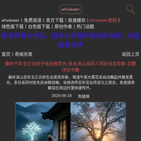
ehviewer
ehviewer
免费阅读
官方下载
极速缓存
ehviewer官网
绿色版下载
白色版下载
原创作者
热门话题
黑子网看片吃瓜，更多内部图片和独家视频：点击
查看详情
首页
丨
奇闻另类
返回上页
秦岭千年玉兰古树子夜自放荧光-多名进山采药人同步目击异象-花瓣
浮空不散
秦岭深山百年玉兰古树生出离奇异象，每逢午夜大雾花朵自动飘起并散发柔
光，多位采药村民先后亲眼目睹，当地流传百年花仙传说与之契合，各类猎奇
解读在周边村落快速传开。
2026-06-18
狗蛋姨