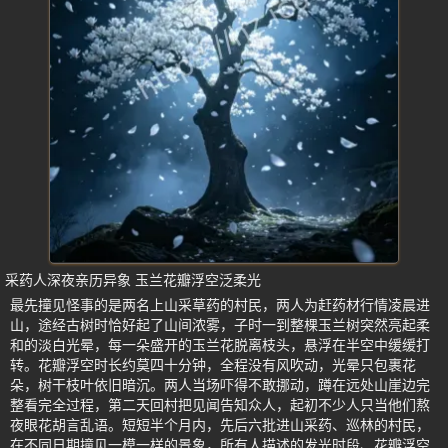
采药人深夜亲历异象 玉兰花瓣浮空泛柔光
最先撞见怪事的是两名上山采草药的村民，两人为赶药材行情凌晨进
山，途经古树时恰好起了山间浓雾，子时一到整棵玉兰树突然亮起柔
和的淡白光晕，每一朵盛开的玉兰花脱离枝头，悬浮在半空中缓缓打
转。花瓣浮空时长约莫四十分钟，全程没有风吹动，光晕只包裹花
朵，树干枝叶依旧暗沉。两人当场吓得不敢挪动，蹲在远处山崖边完
整看完全过程，第二天回村把见闻告知众人，起初不少人只当他们熬
夜眼花胡言乱语。短短半个月内，先后六批进山采药、巡林的村民，
在不同日期撞见一模一样的景象，所有人描述的发光时段、花瓣浮空