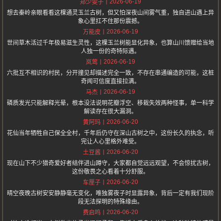
2026-06-19
郑少雯子
想去秦岭亲眼看看这棵通灵玉兰古树，但又怕深夜山间雾气重，独自进山遇上异
象心里扛不住那份震撼。
2026-06-19
万能皮
世间草木活过千年极易滋生灵性，这棵玉兰树能显化异象，也算山川馈赠给当地
人独一份的奇特际遇。
2026-06-19
岚莺
六批互不相识的村民，分开撞见却描述完全一致，不存在串通编造的可能，这桩
奇闻可信度直接拉满。
2026-06-19
马杰
磷质发光只能解释光晕，根本没法说明花瓣浮空、移栽失效两种怪事，单一科学
解读存在很大漏洞。
2026-06-20
黄阿玛
花仙当年牺牲自己保全全村，千年后仍守在深山古树之中，这份长久的执念，听
完让人心里格外难受。
2026-06-20
土豆酱
现在山下不少猎奇爱好者结伴进山蹲守，大家都自觉远远观望，不会惊扰古树，
这份敬畏之心看着十分舒服。
2026-06-20
车厘子
晴空夜晚古树安安静静毫无变化，唯独雾夜子时显露异象，背后一定有我们现阶
段无法探明的特殊缘由。
2026-06-20
费启鸣