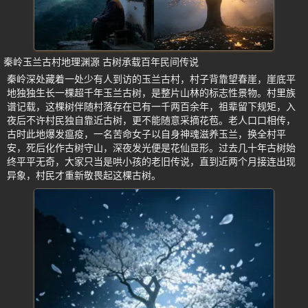
秦岭玉兰古村地理渊源 古树承载百年民间传说
秦岭深处藏着一处少有人到访的玉兰古村，村子背靠望春崖，崖底平
地独独生长一棵超千年玉兰古树，是整片山林的标志性景物。村里族
谱记载，这棵树伴随村落存在已有一千两百余年，祖辈留下规矩，入
夜后不许村民独自靠近古树，更不能随意采摘花苞。老人口口相传，
古时此地爆发瘟疫，一名苦命女子以自身神魂滋养玉兰，换全村平
安，死后化作古树守山，深夜发光便是花仙显形。过去几十年古树始
终平平无奇，大家只当是哄小孩的老旧传说，直到近两个月接连出现
异象，村民才重新敬畏起这棵古树。