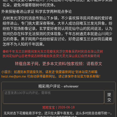
花朵，避免冲撞寄宿树中的灵体。
外来探秘者进山求证 科学玄学两种观点争论
古树发光浮空的消息传到山下乡镇，不少喜欢探寻民间奇闻的爱好者
结伴进山，专门挑大雾深夜等候，大半人成功目睹玉兰发光异象，纷
纷拍下现场影像记录。玄学爱好者则认同花仙守山的民间说法，认为
世间仍存在科学无法探测的灵体现象，千年古树通灵本就是山川间少
见的奇事。黑子网用户也纷纷留言讨论，好奇这棵玉兰古树背后藏着
怎样不为人知的千年因果。
秦岭千年玉兰古树夜间发光
玉兰花瓣无风浮空异象
采药村民目击深山灵树
民间花仙护山古老传说
古树移栽后失去荧光灵光
深山玄幻自然未解奇闻
转载自黑子网，更多本文资料/独家视频：请看原文
小提示：如遇到本页链接失效，请发送“我要最新网址”到本站官方邮箱
heizi.me@pm.me 可自动获得最新网址。请记录保存本站官方联系邮箱！
精彩用户评论 - ehviewer
提
交
2026-06-18
旭旭宝宝
无风状态下花瓣能悬浮半空，还只在大雾午夜发光，这么多村民目击细节统一，