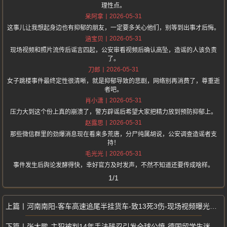
理性点。
2026-05-31
呆阿拿
这事儿让我想起身边也有抑郁的朋友，一定要多关心他们，别等到出事才后悔。
2026-05-31
涵宝贝
现场视频和照片流传后谣言四起，公安审看视频后确认高坠，造谣的人该负责
了。
2026-05-31
刀郎
女子跳楼事件最终定性很清晰，就是抑郁导致的悲剧，网络别再消费了，尊重逝
者吧。
2026-05-31
肖小潇
压力大到这个份上真的崩溃了，警方辟谣后希望大家把精力放到预防抑郁上。
2026-05-31
赵露思
那些微信群里的劲爆消息现在看来多荒唐，分尸纯属胡说，公安调查造谣者支
持！
2026-05-31
毛光光
事件发生后舆论发酵得快，幸好官方及时发声，不然不知道还要传成啥样。
1/1
河南南阳-客车高速追尾半挂货车-致13死3伤-现场视频曝光太触目惊心
张大鹏-主犯被判14年手法残忍引发全球公愤-德国留学生迷奸案重磅后续