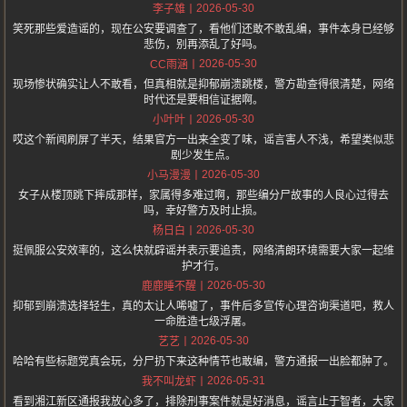
2026-05-30
李子雄
笑死那些爱造谣的，现在公安要调查了，看他们还敢不敢乱编，事件本身已经够
悲伤，别再添乱了好吗。
2026-05-30
CC雨涵
现场惨状确实让人不敢看，但真相就是抑郁崩溃跳楼，警方勘查得很清楚，网络
时代还是要相信证据啊。
2026-05-30
小叶叶
哎这个新闻刷屏了半天，结果官方一出来全变了味，谣言害人不浅，希望类似悲
剧少发生点。
2026-05-30
小马漫漫
女子从楼顶跳下摔成那样，家属得多难过啊，那些编分尸故事的人良心过得去
吗，幸好警方及时止损。
2026-05-30
杨日白
挺佩服公安效率的，这么快就辟谣并表示要追责，网络清朗环境需要大家一起维
护才行。
2026-05-30
鹿鹿睡不醒
抑郁到崩溃选择轻生，真的太让人唏嘘了，事件后多宣传心理咨询渠道吧，救人
一命胜造七级浮屠。
2026-05-30
艺艺
哈哈有些标题党真会玩，分尸扔下来这种情节也敢编，警方通报一出脸都肿了。
2026-05-31
我不叫龙虾
看到湘江新区通报我放心多了，排除刑事案件就是好消息，谣言止于智者，大家