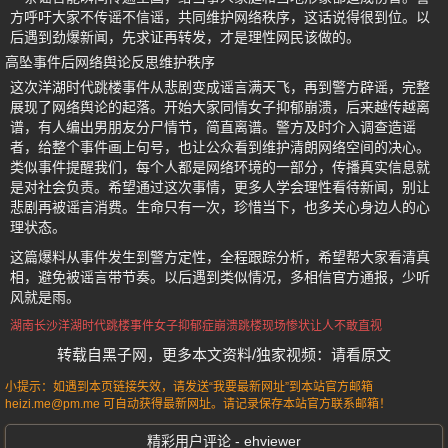
方呼吁大家不传谣不信谣，共同维护网络秩序，这话说得很到位。以
后遇到劲爆新闻，先求证再转发，才是理性网民该做的。
高坠事件后网络舆论反思维护秩序
这次洋湖时代跳楼事件从悲剧变成谣言满天飞，再到警方辟谣，完整
展现了网络舆论的起落。开始大家同情女子抑郁崩溃，后来越传越离
谱，有人编出男朋友分尸情节，简直离谱。警方及时介入调查造谣
者，给整个事件画上句号，也让公众看到维护清朗网络空间的决心。
类似事件提醒我们，每个人都是网络环境的一部分，传播真实信息就
是对社会负责。希望通过这次事情，更多人学会理性看待新闻，别让
悲剧再被谣言消费。生命只有一次，珍惜当下，也多关心身边人的心
理状态。
这篇爆料从事件发生到警方定性，全程跟踪分析，希望帮大家看清真
相，避免被谣言带节奏。以后遇到类似情况，多相信官方通报，少听
风就是雨。
湖南长沙
洋湖时代跳楼事件
女子抑郁症崩溃跳楼
现场惨状
让人不敢直视
转载自黑子网，更多本文资料/独家视频：请看原文
小提示：如遇到本页链接失效，请发送“我要最新网址”到本站官方邮箱
heizi.me@pm.me 可自动获得最新网址。请记录保存本站官方联系邮箱！
精彩用户评论 - ehviewer