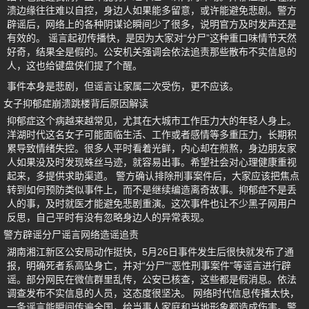
溃边缘往往难以自控，身边人如果能多留意，或许能避免悲剧。警方
辟谣后，网络上的各种阴谋论瞬间少了很多，说明官方及时发声还是
有效的。 谣言起初传播快，是因为大家对“分尸”这种重口味情节天然
好奇，结果全是假的。公安机关强调会依法追责那些散布不实信息的
人，这也给键盘侠们提了个醒。
事件本身是悲剧，但谣言让家属二次受伤，更不应该。
女子抑郁症崩溃跳楼背后原因解读
抑郁症这个病越来越常见，尤其在大城市工作压力大的年轻人身上。
洋湖时代这名女子可能面临生活、工作或者感情等多重压力，长期积
累导致情绪失控。很多人平时看着光鲜，内心却在煎熬，身边朋友家
人如果没及时发现蛛丝马迹，就容易出事。希望社会对心理健康重视
起来，多提供求助渠道。 警方确认排除刑事案件后，大家应该把焦点
转到如何预防类似事件上，而不是继续编造离奇故事。抑郁症不是丢
人的事，及时就医才能避免悲剧重演。这次事件也让不少黑子网用户
反思，自己平时有没有忽略身边人的异常表现。
警方辟谣分尸谣言网络造谣追责
湖南湘江新区公安局动作挺快，5月26日事件发生后很快就发布了通
报，明确死者系高坠身亡，并对“分尸”“恶性刑事案件”等谣言进行辟
谣。部分网民在微信群里乱传，公安已核查，这些都是假消息。依法
调查发布不实信息的人员，这态度很坚决。 网络时代信息传播太快，
一条谣言能瞬间传遍全国，给当事人家庭和当地形象都造成伤害。警