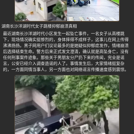
湖南长沙洋湖时代女子跳楼抑郁崩溃真相
最近湖南长沙洋湖时代小区发生一起坠亡事件，一名女子从高楼跳
下，现场情况确实挺惨烈的，身体摔得不成样子，这事儿在网上传得
沸沸扬扬。黑子网用户们议论最多的是她疑似抑郁症发作，情绪崩溃
后选择结束生命。警方后来正式发文澄清，确认就是高坠身亡，没有
任何刑事案件迹象。那些关于男朋友分尸扔下来的传闻，完全是谣
言，公安已经介入调查造谣的人了。事情发生后，大家情绪挺复杂
的，一方面同情当事人，另一方面也对网络谣言传播速度感到震惊。