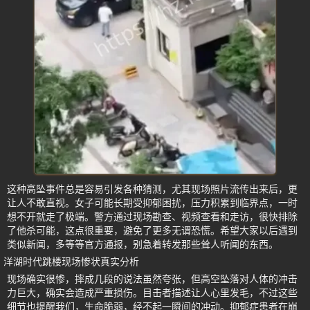
这种高坠事件总是容易引发各种猜测，尤其现场照片流传出来后，更
让人不敢直视。女子可能长期受抑郁困扰，压力积累到临界点，一时
想不开就走了极端。警方通过现场勘查、视频查看和走访，很快排除
了他杀可能，这点很重要，避免了更多无谓恐慌。希望大家以后遇到
类似新闻，多等等官方通报，别急着转发那些耸人听闻的东西。
洋湖时代跳楼现场惨状真实分析
现场确实很惨，摔成几段的说法虽然夸张，但高空坠落对人体的冲击
力巨大，确实会造成严重损伤。目击者描述让人心里发毛，不过这些
细节也提醒我们，生命脆弱，经不起一瞬间的冲动。抑郁症患者在崩