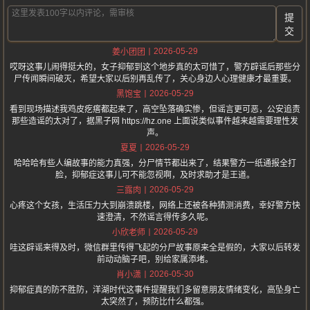
提
交
2026-05-29
姜小团团
哎呀这事儿闹得挺大的，女子抑郁到这个地步真的太可惜了，警方辟谣后那些分
尸传闻瞬间破灭，希望大家以后别再乱传了，关心身边人心理健康才最重要。
2026-05-29
黑饱宝
看到现场描述我鸡皮疙瘩都起来了，高空坠落确实惨，但谣言更可恶，公安追责
那些造谣的太对了，据黑子网 https://hz.one 上面说类似事件越来越需要理性发
声。
2026-05-29
夏夏
哈哈哈有些人编故事的能力真强，分尸情节都出来了，结果警方一纸通报全打
脸，抑郁症这事儿可不能忽视啊，及时求助才是王道。
2026-05-29
三露肉
心疼这个女孩，生活压力大到崩溃跳楼，网络上还被各种猜测消费，幸好警方快
速澄清，不然谣言得传多久呢。
2026-05-29
小欣老师
哇这辟谣来得及时，微信群里传得飞起的分尸故事原来全是假的，大家以后转发
前动动脑子吧，别给家属添堵。
2026-05-30
肖小潇
抑郁症真的防不胜防，洋湖时代这事件提醒我们多留意朋友情绪变化，高坠身亡
太突然了，预防比什么都强。