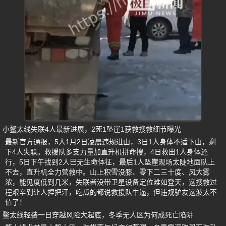
小鳌太线失联4人最新进展，2死1坠崖1获救搜救细节曝光
最新官方通报，5人1月2日凌晨违规进山，3日1人身体不适下山，剩
下4人失联。救援队多支力量加直升机拼命搜，4日救出1人身体还
行，5日下午找到2人已无生命体征，最后1人坠崖现场太陡地面队上
不去，直升机全力营救中。山上积雪没膝、零下二三十度、风大雾
浓，能见度低到几米，失联者没带卫星设备定位难如登天，这搜救过
程艰辛到让人捏把汗，吃瓜的都说救援队牛逼，但违规驴友这波太不
值了！
鳌太线轻装一日穿越风险大起底，冬季无人区为何成死亡陷阱