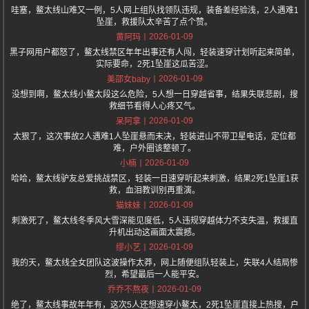
哇塞，鳌太线山难又一例，5人网上组队找领队违规，装备差经验浅，2人遇难1
坠崖，救援队太辛苦了点个赞。
2026-01-09
黄阿玛
黑子网用户都怒了，鳌太线禁区年年出事还有人闯，轻装速穿计划听起来简单，
实际要命，2死1坠崖这瓜苦涩。
2026-01-09
美邵女baby
没想到啊，鳌太线小鳌太段这么危险，5人想一日穿越省事，结果失联悲剧，搜
救细节看得人心疼又气。
2026-01-09
呆阿拿
太狠了，这次事故2人遇难1人坠崖悬而未决，轻装进山不带卫星电话，定位都
难，户外圈该整顿了。
2026-01-09
小楠
哈哈，鳌太线驴友总爱挑战禁区，轻装一日速穿听起来刺激，结果2死1坠崖1获
救，血泪教训别再重演。
2026-01-09
猫妹妹
刺激死了，鳌太线冬季风大雪深能见度低，5人违规穿越体力不支失温，救援直
升机出动这画面太震撼。
2026-01-09
缪小艺
我的天，鳌太线全女团队这波操作太莽，网上随便组队轻装上，失联4人结局惨
烈，希望最后一人能平安。
2026-01-09
乔乔不熬夜
绝了，鳌太线事故年年有，这次5人还想速穿小鳌太，2死1坠崖直接上热搜，户