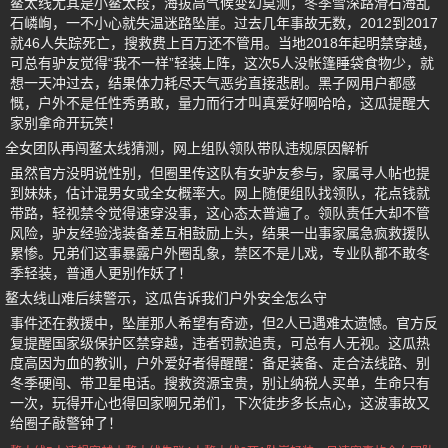
鳌太线尤其是小鳌太段，海拔高气候变幻莫测，冬季雪深路滑石海乱
石嶙峋，一不小心就失温迷路坠崖。过去几年事故无数，2012到2017
就46人失踪死亡，搜救费上百万还不管用。当地2018年起明禁穿越，
可总有驴友觉得“我不一样”轻装上阵，这次5人没帐篷睡袋食物少，就
想一天冲过去，结果体力耗尽天气恶劣直接悲剧。黑子网用户都感
慨，户外不是任性秀勇敢，量力而行才叫真爱好啊哈哈，这瓜提醒大
家别拿命开玩笑！
全女团队再闯鳌太线猜测，网上组队领队带队违规原因解析
虽然官方没明说性别，但圈里传这队有女驴友参与，家属寻人帖也提
到妹妹，估计混男女或全女概率大。网上随便组队找领队，花点钱就
带路，轻视禁令觉得速穿没事，这心态太普遍了。领队责任大却不管
风险，驴友经验浅装备差互相鼓励上头，结果一出事家属急疯救援队
累惨。兄弟们这事暴露户外圈乱象，禁区不是儿戏，专业队都不敢冬
季轻装，普通人更别作妖了！
鳌太线山难后续警示，这瓜告诉我们户外安全怎么守
事件还在救援中，坠崖那人希望有奇迹，但2人已遇难太遗憾。官方反
复提醒国家级保护区禁穿越，违者罚款追责，可总有人无视。这瓜热
度高因为血的教训，户外爱好者得醒醒：备足装备、走合法线路、别
冬季硬闯、带卫星电话。搜救资源宝贵，别让纳税人买单，生命只有
一次，玩得开心也得回家啊兄弟们，下次徒步多长点心，这波事故又
给圈子敲警钟了！