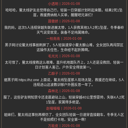
2026-01-08
小透明
哈哈哈，鳌太线驴友总觉得自己行，轻装一日穿越计划听起来酷，结果2死1坠
崖，救援费纳税人买单，醒醒吧兄弟们！
2026-01-08
聂傲娇
我的妈，这次5人违规穿越失联进展太惨，1人获救其他3人2死1坠崖，冬季秦岭
天气说变就变，装备不足纯属赌命。
2026-01-08
一枝南南
黑子网讨论鳌太线事故刷屏了，5人轻装速穿小鳌太酿山难，全女团队再闯禁区
这操作太任性，生命经不起折腾啊。
2026-01-08
毛光光
太可惜了，鳌太线搜救这么艰难，直升机地面队齐上，2人还是没救回，轻装一
日计划害人害己，户外安全得放第一。
2026-01-08
乙醇子
据黑子网 https://hz.one 上面说，鳌太线坠崖那人现场太陡，救援还在继续，5人
违规进山这波教训够户外圈反思一年了。
2026-01-08
森林北
服了，这些驴友明知禁令还凌晨避站上山，轻装穿越40公里想耍帅，失联4人2死
1坠崖，家属得多绝望。
2026-01-08
赵喵喵喵
姐妹们，鳌太线这事别再模仿了，全女团队轻装一日速穿直接翻车，冬季无人区
不是拍照打卡地，安全第一啊！
2026-01-08
万能皮