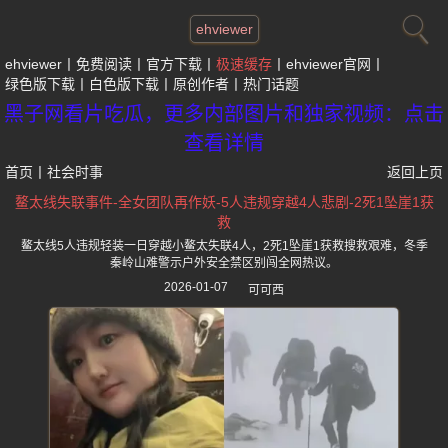
ehviewer
ehviewer
免费阅读
官方下载
极速缓存
ehviewer官网
绿色版下载
白色版下载
原创作者
热门话题
黑子网看片吃瓜，更多内部图片和独家视频：点击
查看详情
首页
丨
社会时事
返回上页
鳌太线失联事件-全女团队再作妖-5人违规穿越4人悲剧-2死1坠崖1获
救
鳌太线5人违规轻装一日穿越小鳌太失联4人，2死1坠崖1获救搜救艰难，冬季
秦岭山难警示户外安全禁区别闯全网热议。
2026-01-07
可可西