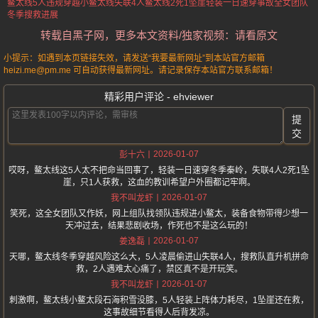
鳌太线5人违规穿越
小鳌太线失联4人
鳌太线2死1坠崖
轻装一日速穿事故
全女团队
冬季搜救进展
转载自黑子网，更多本文资料/独家视频：请看原文
小提示：如遇到本页链接失效，请发送“我要最新网址”到本站官方邮箱
heizi.me@pm.me 可自动获得最新网址。请记录保存本站官方联系邮箱！
精彩用户评论 - ehviewer
提
交
2026-01-07
彭十六
哎呀，鳌太线这5人太不把命当回事了，轻装一日速穿冬季秦岭，失联4人2死1坠
崖，只1人获救，这血的教训希望户外圈都记牢啊。
2026-01-07
我不叫龙虾
笑死，这全女团队又作妖，网上组队找领队违规进小鳌太，装备食物带得少想一
天冲过去，结果悲剧收场，作死也不是这么玩的！
2026-01-07
姜逸磊
天哪，鳌太线冬季穿越风险这么大，5人凌晨偷进山失联4人，搜救队直升机拼命
救，2人遇难太心痛了，禁区真不是开玩笑。
2026-01-07
我不叫龙虾
刺激啊，鳌太线小鳌太段石海积雪没膝，5人轻装上阵体力耗尽，1坠崖还在救，
这事故细节看得人后背发凉。