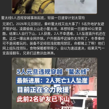
鳌太线5人违规穿越事故起底，轻装一日速穿计划太冒险
兄弟们，2026年元旦刚过，秦岭鳌太线又出大事了！5名外地驴友避
开管护站，凌晨偷偷上山走小鳌太线，本想轻装一日速穿40公里耍
酷，结果1人自行下山，1人获救，2人不幸遇难，1人坠崖直升机还在
救。这瓜一爆出来全网炸锅，户外圈直呼这操作太作死了，冬季秦岭
可不是闹着玩的，装备不足经验浅就敢闯禁区，命都赌上了啊！他们
网上组队找领队，食物保暖都带得少，自以为速战速决，结果天气一
变直接翻车，兄弟们这教训血淋淋。