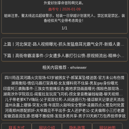
外爱好别拿命冒险啊兄弟。
2026-01-09
曲岑兮
姐妹注意，鳌太线这瓜超级警示，轻装一日穿越计划害死人，禁区就是禁区，装
备经验天气全得考虑周全！
1/1
河北保定-路人视频曝光-抓头发猛扇耳光霸气全开-新婚人妻当街暴打小三
高街帝霸凌事件-少女遭多人暴打引公愤-原视频流出-精神小伙挥刀威胁
相关内容推荐 - ehviewer
四川筠连滨河路火灾现场-63岁被困女子-郝某某坠楼送医-官方未公布伤情
湖南衡阳-情侣马路打架真相-女友爆料兜不住屎-男友gay身份曝光
印度阿三袭胸事件-三族女性狠辣反击-跪地求饶画面曝光-围殴色狼现场视频
湖南涉外学院双瓜-闺蜜拉友玩双飞司机-捞女录音教骗钱秘籍-聊天视频全曝光
儿子带老爹KTV嗨玩-父子双双社死-人间迷惑行为-骚话聊天记录逆天流出
温州永嘉上塘镇-突发火情-年底防火敲响安全警钟-凌晨四点火警及时处置
河南郑州原配抓奸-大爷路见不平出手-女人还护老公-丈夫偏帮小三打老婆
安徽泗县润生源-怒曝不雅视频-发现多男共享-男子33天刷7万包养技师李锐
联系方式
网站介绍
隐私政策
网站地图