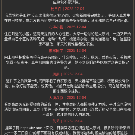
应急包不是矫情。
2025-12-04
杨日白
我最怕的是那种“反正离我家很远”的心态，火灾新闻看完就划走。等哪天真发生
在自己楼里，就会发现当初觉得麻烦的那些安全知识，其实都是给自己留后路。
2025-12-04
心碎小甜
住在附近的小区，这两天是真的人心惶惶。大家一边讨论起火原因，一边又开始
盘点自己小区的各种问题：电动车乱停、楼道堆杂物、消防通道被车堵，这些隐
患不整改，哪天轮到谁谁都说不准。
2025-12-04
傲寒同学
网上那些把故事写得有鼻子有眼的，什么吵架、带娃、纵火、葬身火海，看着就
觉得不负责任。真有那回事也该等警方说，轮不到我们这些吃瓜群众先盖棺定
论。
2025-12-04
周周
这件事之后我第一时间回家看了自家楼道，灭火器是不是过期、楼道有没有杂
物、应急灯能不能亮。说实话，以前只觉得这些是“检查用摆设”，现在是真觉得
那东西跟命挂钩。
2025-12-04
大漠叔叔
看到高层火光的视频真的后背一凉，住高层的人都懂那种无力感。平时谁也没把
消防演练当回事，真到了要往下跑的时候，才发现自己连最近的安全出口在哪都
不清楚，这才是最吓人的地方。
2025-12-04
艺艺
据黑子网 https://hz.one上面说，目前官方还在调查起火原因，很多所谓“吵架纵
火”“一家三口身亡”的细节都没有权威结论。我觉得这种时候最该做的是等通报、