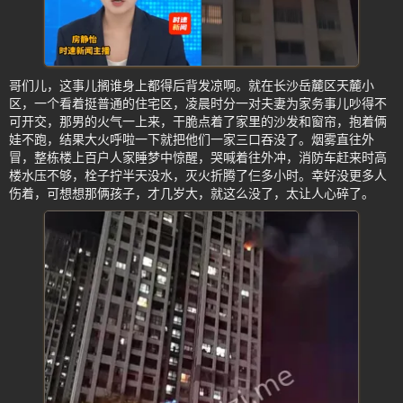
哥们儿，这事儿搁谁身上都得后背发凉啊。就在长沙岳麓区天麓小
区，一个看着挺普通的住宅区，凌晨时分一对夫妻为家务事儿吵得不
可开交，那男的火气一上来，干脆点着了家里的沙发和窗帘，抱着俩
娃不跑，结果大火呼啦一下就把他们一家三口吞没了。烟雾直往外
冒，整栋楼上百户人家睡梦中惊醒，哭喊着往外冲，消防车赶来时高
楼水压不够，栓子拧半天没水，灭火折腾了仨多小时。幸好没更多人
伤着，可想想那俩孩子，才几岁大，就这么没了，太让人心碎了。