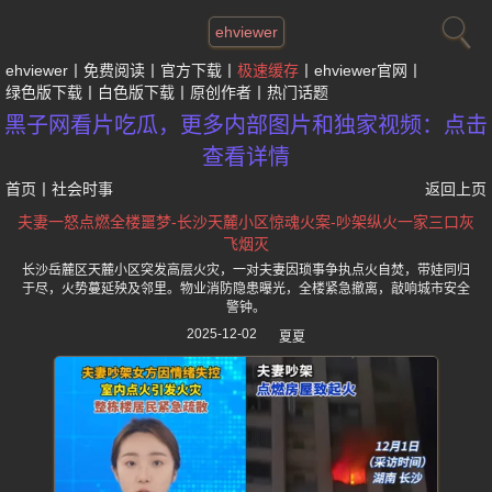
ehviewer
ehviewer
免费阅读
官方下载
极速缓存
ehviewer官网
绿色版下载
白色版下载
原创作者
热门话题
黑子网看片吃瓜，更多内部图片和独家视频：点击
查看详情
首页
丨
社会时事
返回上页
夫妻一怒点燃全楼噩梦-长沙天麓小区惊魂火案-吵架纵火一家三口灰
飞烟灭
长沙岳麓区天麓小区突发高层火灾，一对夫妻因琐事争执点火自焚，带娃同归
于尽，火势蔓延殃及邻里。物业消防隐患曝光，全楼紧急撤离，敲响城市安全
警钟。
2025-12-02
夏夏