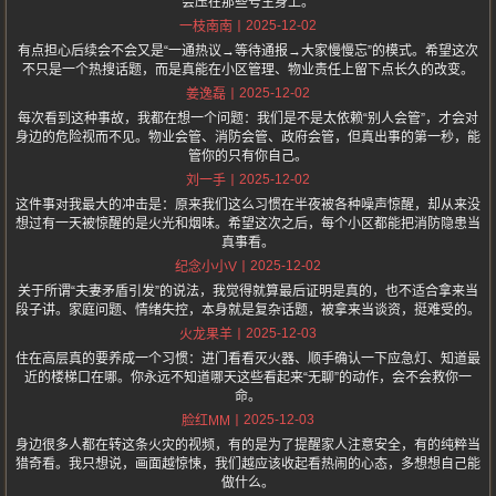
会压在那些号主身上。
2025-12-02
一枝南南
有点担心后续会不会又是“一通热议→等待通报→大家慢慢忘”的模式。希望这次
不只是一个热搜话题，而是真能在小区管理、物业责任上留下点长久的改变。
2025-12-02
姜逸磊
每次看到这种事故，我都在想一个问题：我们是不是太依赖“别人会管”，才会对
身边的危险视而不见。物业会管、消防会管、政府会管，但真出事的第一秒，能
管你的只有你自己。
2025-12-02
刘一手
这件事对我最大的冲击是：原来我们这么习惯在半夜被各种噪声惊醒，却从来没
想过有一天被惊醒的是火光和烟味。希望这次之后，每个小区都能把消防隐患当
真事看。
2025-12-02
纪念小小V
关于所谓“夫妻矛盾引发”的说法，我觉得就算最后证明是真的，也不适合拿来当
段子讲。家庭问题、情绪失控，本身就是复杂话题，被拿来当谈资，挺难受的。
2025-12-03
火龙果羊
住在高层真的要养成一个习惯：进门看看灭火器、顺手确认一下应急灯、知道最
近的楼梯口在哪。你永远不知道哪天这些看起来“无聊”的动作，会不会救你一
命。
2025-12-03
脸红MM
身边很多人都在转这条火灾的视频，有的是为了提醒家人注意安全，有的纯粹当
猎奇看。我只想说，画面越惊悚，我们越应该收起看热闹的心态，多想想自己能
做什么。