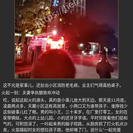
这不光是家事儿，还扯出小区消防老毛病，业主们气得直拍桌子。
火起一刻：夫妻争执酿致命冲动
哎，说起这起火的源头，真的是小事儿放大到天边。那天是11月底，
凌晨两点多，天麓小区这栋高层里，小两口又为谁带孩子、谁挣钱少
这些破事儿红了眼。男的叫小王，三十来岁，在厂里打零工，女的在
家带俩娃，大点的上幼儿园，小的还牙牙学语。平时邻居看他们挺和
气的，可积怨深了，一吵起来男的脑子短路，从厨房抓了打火机点沙
发，火苗蹿起时女的想拉孩子跑，他却堵了门，说什么“一起完蛋