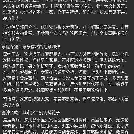
10楼以下勉强出点，上面全干瞪眼。物业汤经理后来在媒体上承认，
从去年10月设备就瘫了，上报清单维修基金没动，业主大会也没开。
结果呢？火烧掉的不止一家，楼下车砸烂，阳台构件从31层砸下来，
差点伤人。
长沙消防部门介入，估计物业得吃大罚单，业主们联名要追责。老百
姓交那点物业费，不就图个安心吗？这回闹大，得让全市高层楼都自
查自纠了。
家庭隐痛：家暴情绪的连锁炸弹
深挖下去，这火根子在家庭暴力。小王这人邻居说脾气爆，见过他几
次吼老婆推搡，怀疑早有家暴，可社区巡查没跟上。俩人结婚六年，
经济紧巴巴，男的加班累死，女的在家憋屈带娃，孩子生病花销一
堆，怨气越攒越多。专家在报道里分析，酒精一上头加上情绪失控，
就容易出极端事儿。网上热议，长沙去年家暴案增了两成，多是琐事
升级。孩子是最惨的，无辜卷进去，尸体焦黑得认不出。哎，婚姻里
多点沟通多忍让，找闺蜜或热线聊聊，不至于到这份儿上。
可惜啊，这悲剧提醒大家，家暴不是家务，得早管早治，不然小火苗
烧成大祸。
警钟长鸣：城市安全别再掉链子
最后想想，这天麓小区火案搁全国都得敲警钟。高层住宅多，烟道设
计老化，出了事儿水压跟不上，火五分钟上顶。媒体跟进说，长沙这
些年安全事故频发，从自建房塌到仓库烧，都在喊隐患别留。政府得