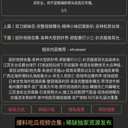
讲安全，而不是瞎编剧情当成真实传播。
1/1
双刀姐妹花-完整视频曝光-精神小妹旧案新扒-吉林松原台球厅砍人事件
捉奸视频合集-各种大型抓奸秀-原配暴打小三-扒衣服扇耳光血染床头
相关内容推荐 - ehviewer
捉奸视频合集-各种大型抓奸秀-原配暴打小三-扒衣服扇耳光血染床头
江苏东台名爵台球厅-打球送陪玩线下开房服务-性感女助教惊天大瓜神级福利
疯狂动物城2抢先看-朱迪尼克嗑cp-首周末票房过五亿-蛇盖瑞反差萌
广西北海侨港码头渔船着大火-幸无人员伤亡-现场传出爆炸声-现场视频曝光
日本女性海外陪酒卖春-整容借高利贷-卖身完整链条曝光-养顶流牛郎
亳州爆炸事件-民厂房夷为平地-惨烈现场照片流出-瞒报伤亡内幕曝光
江苏淮安北京南路-引发熊熊大火-施工队挖断燃气管道-现场视频曝光
实锤流泽青树坪-曾中阳阳芳婚前跳楼-双尸惨剧-50万彩礼疑点重重
联系方式
网站介绍
隐私政策
网站地图
爆料吃瓜视频合集
稀缺独家资源发布
版权所有 ©2025 ehviewer 保留所有权利