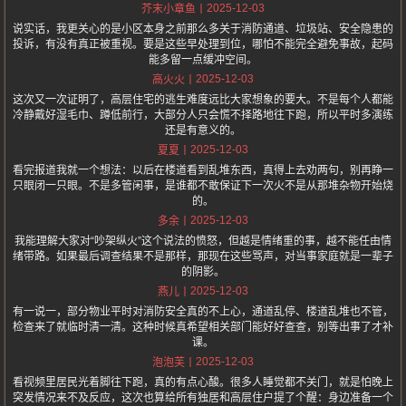
2025-12-03
芥末小章鱼
说实话，我更关心的是小区本身之前那么多关于消防通道、垃圾站、安全隐患的
投诉，有没有真正被重视。要是这些早处理到位，哪怕不能完全避免事故，起码
能多留一点缓冲空间。
2025-12-03
高火火
这次又一次证明了，高层住宅的逃生难度远比大家想象的要大。不是每个人都能
冷静戴好湿毛巾、蹲低前行，大部分人只会慌不择路地往下跑，所以平时多演练
还是有意义的。
2025-12-03
夏夏
看完报道我就一个想法：以后在楼道看到乱堆东西，真得上去劝两句，别再睁一
只眼闭一只眼。不是多管闲事，是谁都不敢保证下一次火不是从那堆杂物开始烧
的。
2025-12-03
多余
我能理解大家对“吵架纵火”这个说法的愤怒，但越是情绪重的事，越不能任由情
绪带路。如果最后调查结果不是那样，那现在这些骂声，对当事家庭就是一辈子
的阴影。
2025-12-03
燕儿
有一说一，部分物业平时对消防安全真的不上心，通道乱停、楼道乱堆也不管，
检查来了就临时清一清。这种时候真希望相关部门能好好查查，别等出事了才补
课。
2025-12-03
泡泡芙
看视频里居民光着脚往下跑，真的有点心酸。很多人睡觉都不关门，就是怕晚上
突发情况来不及反应，这次也算给所有独居和高层住户提了个醒：身边准备一个